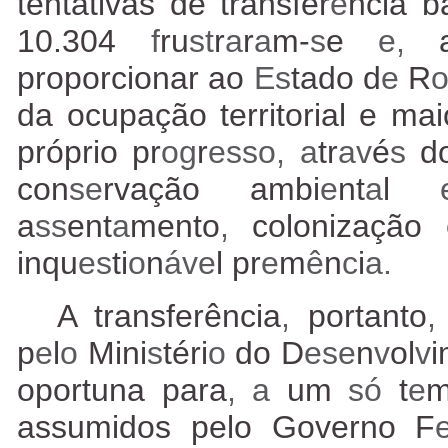
tentativas de transfer
ê
ncia b
10.304
f
ru
st
r
a
r
a
m-
s
e
e,
proporcionar ao
Es
tado d
e
R
da ocupação territorial e m
próprio pr
og
r
esso, a
tr
av
é
s
d
con
se
rvação ambi
e
nt
a
l
a
ss
ent
a
mento
,
colonização 
inqu
es
ti
o
n
áve
l pr
e
m
ê
n
c
i
a.
A transferência
,
portanto
p
e
l
o
Mini
s
téri
o
do D
ese
n
v
ol
v
i
oportuna para
, a
um
só
t
e
assumidos pelo Governo F