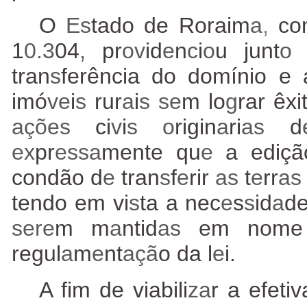
O
Es
tado de Roraim
a
,
co
1
0.3
04
,
pr
ov
id
e
n
c
i
o
u junt
o
tran
s
ferência do domínio e
imó
ve
i
s
rur
a
i
s se
m lo
g
rar êxi
ações
ci
v
i
s o
rigin
a
ri
as
d
ex
pr
essa
mente qu
e
a ediçã
condão d
e
tran
s
f
e
rir
as
t
e
rr
a
tendo em vi
s
ta a nec
e
s
s
id
a
de
sere
m m
a
ntid
as
em nome
regul
a
m
e
nt
açã
o da l
e
i.
A fim de viabili
za
r a efetiv