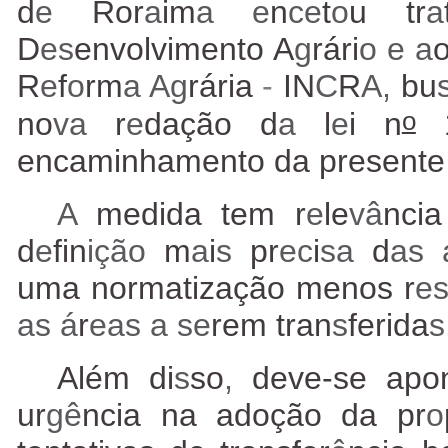
d
e
Ror
a
im
a e
n
ce
t
o
u tr
a
D
es
envolvimento A
g
rári
o e a
o
R
e
f
o
rm
a Ag
rária
-
IN
C
R
A,
bu
o
no
va
r
e
dação
d
a
l
e
i n
encaminhamento da presente 
A
medida tem r
e
le
vâ
nci
d
e
fin
ição
m
a
i
s
pr
ec
i
sa
d
as 
uma normatização menos r
e
as á
r
eas a se
rem tran
s
ferida
s
Além di
s
so
,
deve-se apo
ur
gê
ncia na adoção da pr
o