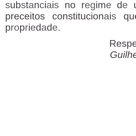
s
ub
s
t
a
n
c
i
a
i
s
no r
eg
im
e
d
e
preceitos constitucion
a
i
s
qu
p
ro
p
r
i
e
d
a
d
e.
Respe
Guilh