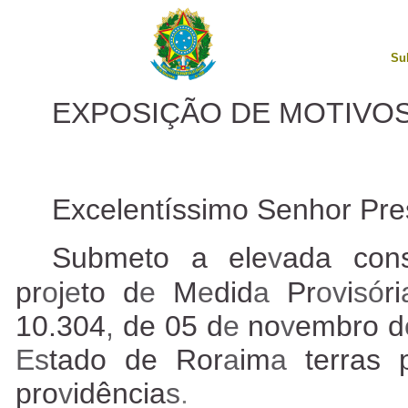
Su
EXPOSIÇÃO DE MOTIVOS
Excelentíssimo Senhor Pre
Submeto a ele
v
ada con
pr
o
j
e
to d
e
M
e
did
a
Pr
ov
i
só
ri
10.304
,
de 05 d
e
no
v
embro d
Es
tado de Ror
a
im
a
terras
pro
v
idência
s
.