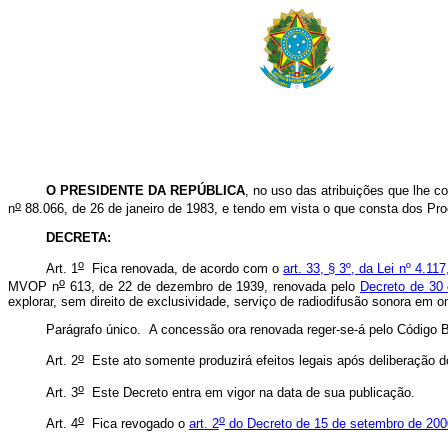
O PRESIDENTE DA REPÚBLICA
, no uso das atribuições que lhe co
o
n
88.066, de 26 de janeiro de 1983, e tendo em vista o que consta dos Pr
DECRETA:
o
Art. 1
Fica renovada, de acordo com o
art. 33, § 3º, da Lei nº 4.1
o
MVOP n
613, de 22 de dezembro de 1939, renovada pelo
Decreto de 30 
explorar, sem direito de exclusividade, serviço de radiodifusão sonora em 
Parágrafo único. A concessão ora renovada reger-se-á pelo Código B
o
Art. 2
Este ato somente produzirá efeitos legais após deliberação 
o
Art. 3
Este Decreto entra em vigor na data de sua publicação.
o
o
Art. 4
Fica revogado o
art. 2
do Decreto de 15 de setembro de 200