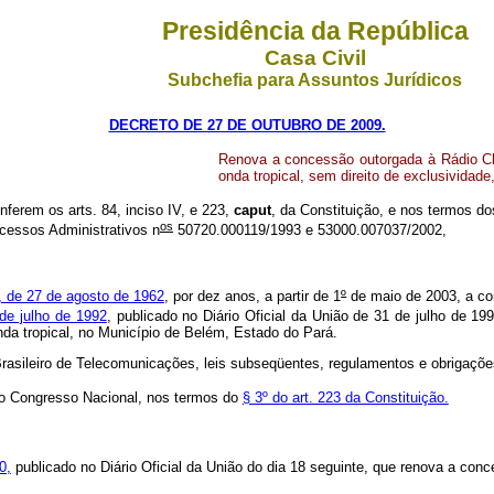
Presidência da República
Casa Civil
Subchefia para Assuntos Jurídicos
DECRETO DE 27 DE OUTUBRO DE 2009.
Renova a concessão outorgada à Rádio Clu
onda tropical, sem direito de exclusividad
nferem os arts. 84, inciso IV, e 223,
caput
, da Constituição, e nos termos dos
os
ocessos Administrativos n
50720.000119/1993 e 53000.007037/2002,
17, de 27 de agosto de 1962
, por dez anos, a partir de 1
º
de maio de 2003, a co
de julho de 1992
, publicado no Diário Oficial da União de 31 de julho de 19
onda tropical, no Município de Belém, Estado do Pará.
rasileiro de Telecomunicações, leis subseqüentes, regulamentos e obrigaçõ
do Congresso Nacional, nos termos do
§ 3º do art. 223 da Constituição.
0,
publicado no Diário Oficial da União do dia 18 seguinte, que renova a co