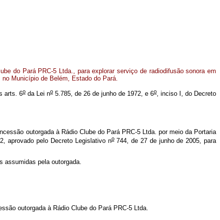
be do Pará PRC-5 Ltda., para explorar serviço de radiodifusão sonora em
e, no Município de Belém, Estado do Pará.
o
o
o
 arts. 6
da Lei n
5.785, de 26 de junho de 1972, e 6
, inciso I, do Decreto
ncessão outorgada à Rádio Clube do Pará PRC-5 Ltda. por meio da Portaria
o
92, aprovado pelo Decreto Legislativo n
744, de 27 de junho de 2005, para
es assumidas pela outorgada.
ncessão outorgada à Rádio Clube do Pará PRC-5 Ltda.