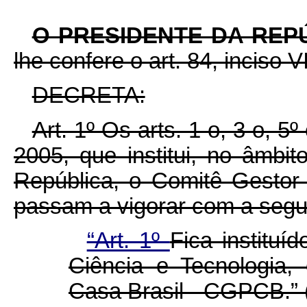
O PRESIDENTE DA REP
lhe confere o art. 84, inciso V
DECRETA:
Art. 1º Os arts. 1 o, 3 o, 
2005, que institui, no âmbi
República, o Comitê Gestor
passam a vigorar com a segu
“Art. 1º
Fica instituí
Ciência e Tecnologia,
Casa Brasil - CGPCB.”