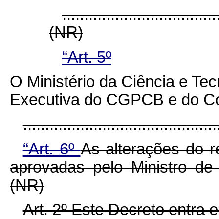
...................................
(NR)
“Art. 5º
O Ministério da Ciência e Te
Executiva do CGPCB e do Co
..........................................
“Art. 6º
As alterações do 
aprovadas pelo Ministro de
(NR)
Art. 2º Este Decreto entra 