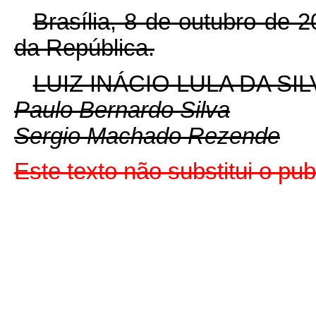
Brasília, 8 de outubro de 
da República.
LUIZ INÁCIO LULA DA SIL
Paulo Bernardo Silva
Sergio Machado Rezende
Este texto não substitui o p