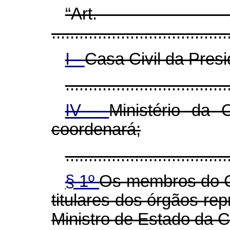
“Art
......................................
I -
Casa Civil da Presi
...................................
IV -
Ministério da 
coordenará;
...................................
§ 1º
Os membros do C
titulares dos órgãos re
Ministro de Estado da C