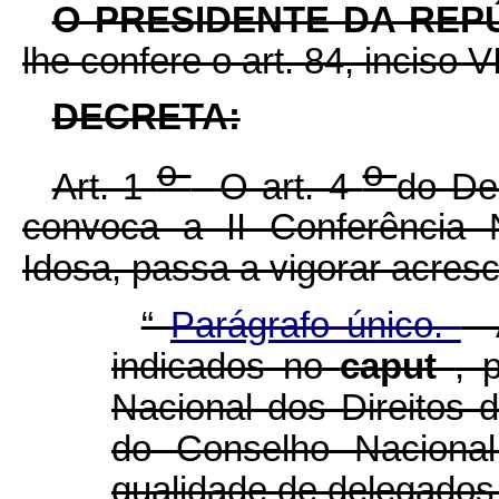
O PRESIDENTE DA REP
lhe confere o art. 84, inciso V
DECRETA:
o
o
Art. 1
O art. 4
do De
convoca a II Conferência 
Idosa, passa a vigorar acresc
“
Parágrafo único.
A
indicados no
caput
, 
Nacional dos Direitos
do Conselho Nacional
qualidade de delegados