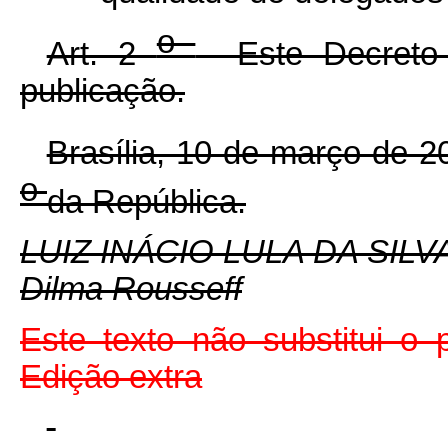
o
Art. 2
Este Decreto 
publicação.
Brasília, 10 de março de 
o
da República.
LUIZ INÁCIO LULA DA SILV
Dilma Rousseff
Este texto não substitui o
Edição extra