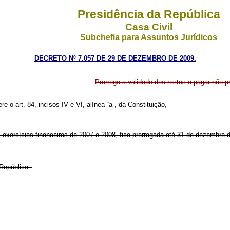
Presidência da República
Casa Civil
Subchefia para Assuntos Jurídicos
DECRETO Nº 7.057 DE 29 DE DEZEMBRO DE 2009.
Prorroga a validade dos restos a pagar não p
re o art. 84, incisos IV e VI, alínea “a”, da Constituição,
 exercícios financeiros de 2007 e 2008, fica prorrogada até 31 de dezembro 
República.