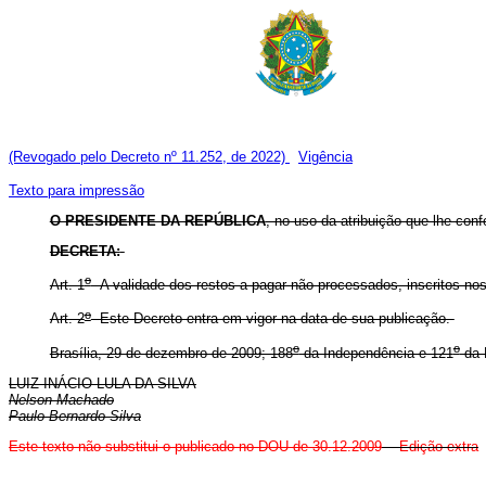
(Revogado pelo Decreto nº 11.252, de 2022)
Vigência
Texto para impressão
O PRESIDENTE DA REPÚBLICA
, no uso da atribuição que lhe confe
DECRETA:
o
Art. 1
A validade dos restos a pagar não processados, inscritos nos
o
Art. 2
Este Decreto entra em vigor na data de sua publicação.
o
o
Brasília, 29 de dezembro de 2009; 188
da Independência e 121
da 
LUIZ INÁCIO LULA DA SILVA
Nelson Machado
Paulo Bernardo Silva
Este texto não substitui o publicado no DOU de 30.12.2009
- Edição extra