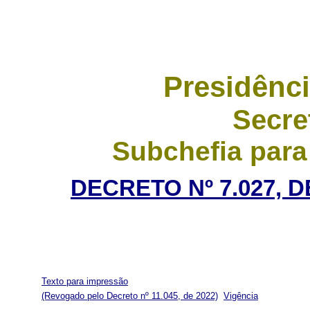
Presidênci
Secre
Subchefia para
DECRETO Nº 7.027, 
Texto para impressão
(Revogado pelo Decreto nº 11.045, de 2022)
Vigência