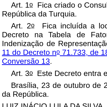
o
Art. 1
Fica criado o Consul
República da Turquia.
o
Art. 2
Fica incluída a loc
Decreto na Tabela de Fato
Indenização de Representação
o
11 do Decreto n
71.733, de 18
Conversão 13
.
o
Art. 3
Este Decreto entra e
Brasília, 23 de outubro de 
da República.
LUIZ INÁCIO LULA DA SILVA