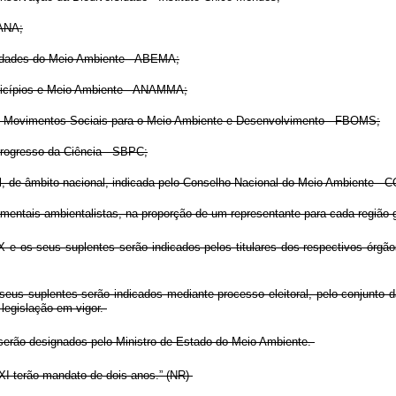
 ANA;
tidades do Meio Ambiente - ABEMA;
nicípios e Meio Ambiente - ANAMMA;
 e Movimentos Sociais para o Meio Ambiente e Desenvolvimento - FBOMS;
Progresso da Ciência - SBPC;
il, de âmbito nacional, indicada pelo Conselho Nacional do Meio Ambiente -
mentais ambientalistas, na proporção de um representante para cada região 
 e os seus suplentes serão indicados pelos titulares dos respectivos órgã
seus suplentes serão indicados mediante processo eleitoral, pelo conjunto
legislação em vigor.
erão designados pelo Ministro de Estado do Meio Ambiente.
XI terão mandato de dois anos.” (NR)