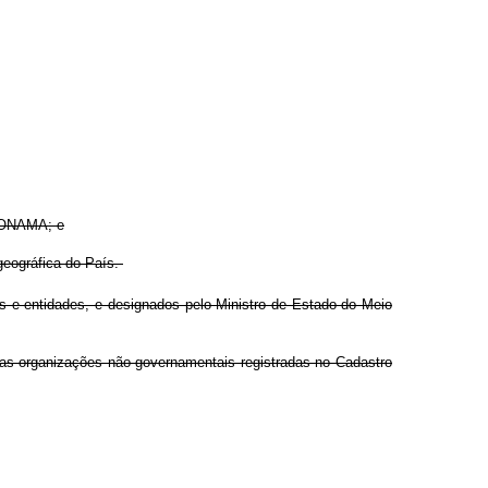
 CONAMA; e
geográfica do País.
os e entidades, e designados pelo Ministro de Estado do Meio
 das organizações não-governamentais registradas no Cadastro