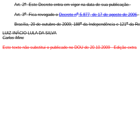
o
Art. 2
Este Decreto entra em vigor na data de sua publicação.
o
o
Art. 3
Fica revogado o
Decreto n
5.877, de 17 de agosto de 2006
.
o
o
Brasília, 20 de outubro de 2009; 188
da Independência e 121
da Re
LUIZ INÁCIO LULA DA SILVA
Carlos Minc
Este texto não substitui o publicado no DOU de 20.10.2009 - Edição extra