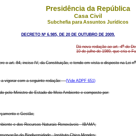
Presidência da República
Casa Civil
Subchefia para Assuntos Jurídicos
DECRETO Nº 6.985, DE 20 DE OUTUBRO DE 2009.
o
Dá nova redação ao art. 4
do De
10 de julho de 1989, que cria o 
o
ere o art. 84, inciso IV, da Constituição, e tendo em vista o disposto na Lei n
a a vigorar com a seguinte redação:
(Vide ADPF 651)
do pelo Ministro de Estado do Meio Ambiente e composto por:
Orçamento e Gestão;
o Ambiente e dos Recursos Naturais Renováveis - IBAMA;
nservação da Biodiversidade - Instituto Chico Mendes;