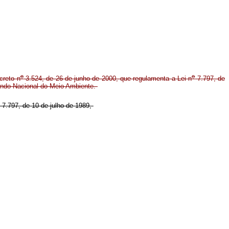
o
o
creto n
3.524, de 26 de junho de 2000, que regulamenta a Lei n
7.797, de
Fundo Nacional do Meio Ambiente.
7.797, de 10 de julho de 1989,