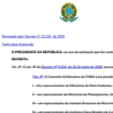
Revogado pelo Decreto nº 10.224, de 2020
Texto para impressão
O PRESIDENTE DA REPÚBLICA
, no uso da atribuição que lhe conf
DECRETA:
o
o
o
Art. 1
O art. 4
do
Decreto n
3.524, de 26 de junho de 2000
, pass
o
“
Art. 4
O Conselho Deliberativo do FNMA será presidi
I - três representantes do Ministério do Meio Ambiente;
II - um representante do Ministério do Planejamento, 
III - um representante do Instituto Brasileiro do Mei
IV - um representante do Instituto Chico Mendes de Co