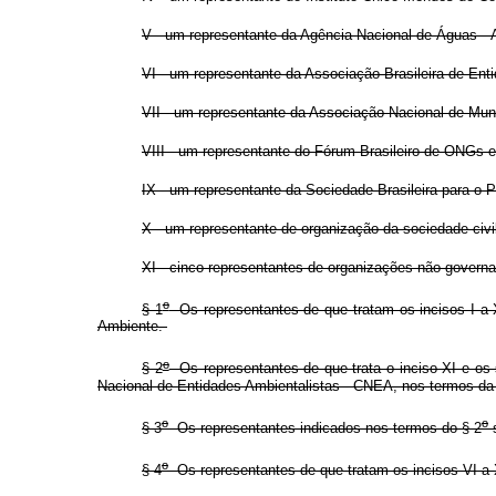
V - um representante da Agência Nacional de Águas -
VI - um representante da Associação Brasileira de En
VII - um representante da Associação Nacional de Mu
VIII - um representante do Fórum Brasileiro de ONGs
IX - um representante da Sociedade Brasileira para o 
X - um representante de organização da sociedade civ
XI - cinco representantes de organizações não-governa
o
§ 1
Os representantes de que tratam os incisos I a X
Ambiente.
o
§ 2
Os representantes de que trata o inciso XI e os 
Nacional de Entidades Ambientalistas - CNEA, nos termos da 
o
o
§ 3
Os representantes indicados nos termos do § 2
s
o
§ 4
Os representantes de que tratam os incisos VI a 