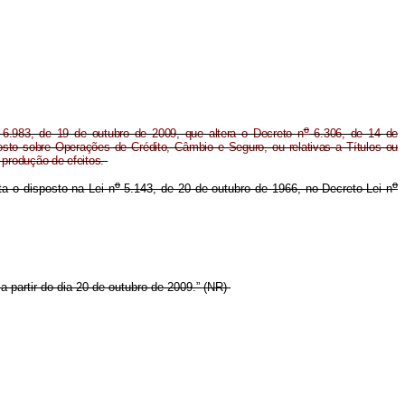
o
6.983, de 19 de outubro de 2009, que altera o Decreto n
6.306, de 14 de
to sobre Operações de Crédito, Câmbio e Seguro, ou relativas a Títulos ou
a produção de efeitos.
o
o
ta o disposto na Lei n
5.143, de 20 de outubro de 1966, no Decreto-Lei n
 partir do dia 20 de outubro de 2009.” (NR)