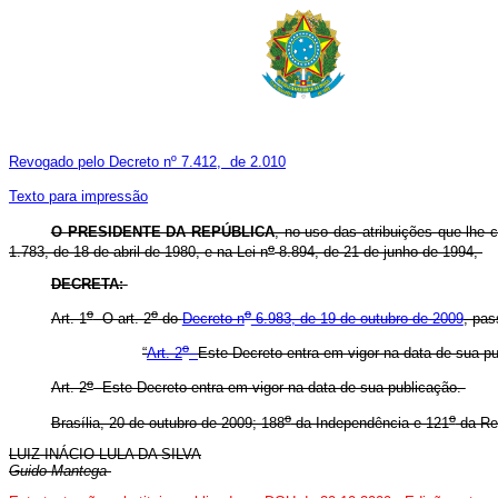
Revogado pelo Decreto nº 7.412, de 2.010
Texto para impressão
O PRESIDENTE DA REPÚBLICA
, no uso das atribuições que lhe c
o
1.783, de 18 de abril de 1980, e na Lei n
8.894, de 21 de junho de 1994,
DECRETA:
o
o
o
Art. 1
O art. 2
do
Decreto n
6.983, de 19 de outubro de 2009
, pas
o
“
Art. 2
Este Decreto entra em vigor na data de sua pu
o
Art. 2
Este Decreto entra em vigor na data de sua publicação.
o
o
Brasília, 20 de outubro de 2009; 188
da Independência e 121
da Re
LUIZ INÁCIO LULA DA SILVA
Guido Mantega