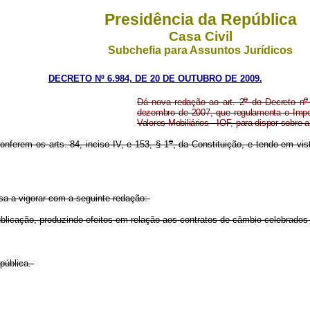
Presidência da República
Casa Civil
Subchefia para Assuntos Jurídicos
DECRETO Nº 6.984, DE 20 DE OUTUBRO DE 2009.
o
o
Dá nova redação ao art. 2
do Decreto n
dezembro de 2007, que regulamenta o Impos
Valores Mobiliários - IOF, para dispor sobre 
o
onferem os arts. 84, inciso IV, e 153, § 1
, da Constituição, e tendo em vis
sa a vigorar com a seguinte redação:
blicação, produzindo efeitos em relação aos contratos de câmbio celebrados a
pública.