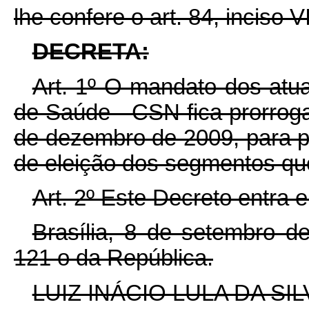
lhe confere o art. 84, inciso V
DECRETA:
Art. 1º O mandato dos atu
de Saúde - CSN fica prorroga
de dezembro de 2009, para po
de eleição dos segmentos que
Art. 2º Este Decreto entra 
Brasília, 8 de setembro 
121
o
da República.
LUIZ INÁCIO LULA DA SIL