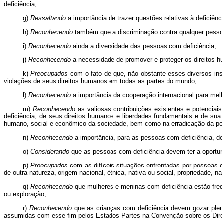
deficiência,
g)
Ressaltando
a importância de trazer questões relativas à deficiê
h)
Reconhecendo
também que a discriminação contra qualquer pessoa,
i)
Reconhecendo
ainda a diversidade das pessoas com deficiência,
j)
Reconhecendo
a necessidade de promover e proteger os direitos h
k)
Preocupados
com o fato de que, não obstante esses diversos ins
violações de seus direitos humanos em todas as partes do mundo,
l)
Reconhecendo
a importância da cooperação internacional para mel
m)
Reconhecendo
as valiosas contribuições existentes e potencia
deficiência, de seus direitos humanos e liberdades fundamentais e de sua
humano, social e econômico da sociedade, bem como na erradicação da po
n)
Reconhecendo
a importância, para as pessoas com deficiência, de 
o)
Considerando
que as pessoas com deficiência devem ter a oportuni
p)
Preocupados
com as difíceis situações enfrentadas por pessoas co
de outra natureza, origem nacional, étnica, nativa ou social, propriedade, n
q)
Reconhecendo
que mulheres e meninas com deficiência estão freqü
ou exploração,
r)
Reconhecendo
que as crianças com deficiência devem gozar plen
assumidas com esse fim pelos Estados Partes na Convenção sobre os Dire