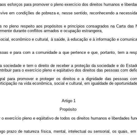
aos esforços para promover o pleno exercício dos direitos humanos e liberd
 vive em condições de pobreza e, nesse sentido, reconhecendo a necessida
no pleno respeito aos propósitos e princípios consagrados na Carta das 
armente durante conflitos armados e ocupação estrangeira,
social, econômico e cultural, à saúde, à educação e à informação e comunica
as e para com a comunidade a que pertence e que, portanto, tem a respon
da sociedade e tem o direito de receber a proteção da sociedade e do Esta
tribuir para o exercício pleno e eqüitativo dos direitos das pessoas com defi
al para promover e proteger os direitos e a dignidade das pessoas com def
ticipação na vida econômica, social e cultural, em igualdade de oportunid
Artigo 1
Propósito
o exercício pleno e eqüitativo de todos os direitos humanos e liberdades fu
prazo de natureza física, mental, intelectual ou sensorial, os quais, em 