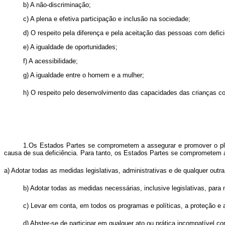
b) A não-discriminação;
c) A plena e efetiva participação e inclusão na sociedade;
d) O respeito pela diferença e pela aceitação das pessoas com defi
e) A igualdade de oportunidades;
f) A acessibilidade;
g) A igualdade entre o homem e a mulher;
h) O respeito pelo desenvolvimento das capacidades das crianças com
1.Os Estados Partes se comprometem a assegurar e promover o plen
causa de sua deficiência. Para tanto, os Estados Partes se comprometem 
a) Adotar todas as medidas legislativas, administrativas e de qualquer out
b) Adotar todas as medidas necessárias, inclusive legislativas, para
c) Levar em conta, em todos os programas e políticas, a proteção e
d) Abster-se de participar em qualquer ato ou prática incompatível