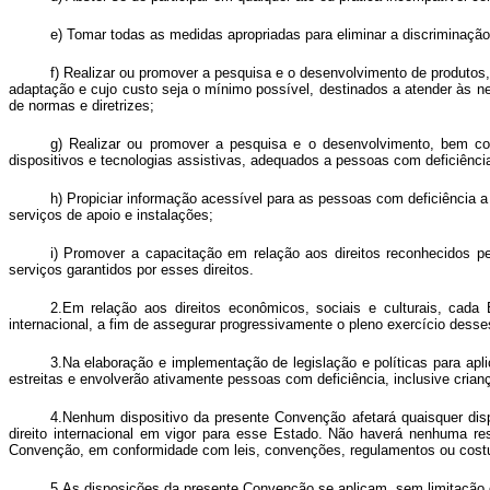
e) Tomar todas as medidas apropriadas para eliminar a discriminaçã
f) Realizar ou promover a pesquisa e o desenvolvimento de produtos
adaptação e cujo custo seja o mínimo possível, destinados a atender às n
de normas e diretrizes;
g) Realizar ou promover a pesquisa e o desenvolvimento, bem co
dispositivos e tecnologias assistivas, adequados a pessoas com deficiência
h) Propiciar informação acessível para as pessoas com deficiência a
serviços de apoio e instalações;
i) Promover a capacitação em relação aos direitos reconhecidos p
serviços garantidos por esses direitos.
2.Em relação aos direitos econômicos, sociais e culturais, cad
internacional, a fim de assegurar progressivamente o pleno exercício dess
3.Na elaboração e implementação de legislação e políticas para ap
estreitas e envolverão ativamente pessoas com deficiência, inclusive crian
4.Nenhum dispositivo da presente Convenção afetará quaisquer disp
direito internacional em vigor para esse Estado. Não haverá nenhuma re
Convenção, em conformidade com leis, convenções, regulamentos ou costu
5.As disposições da presente Convenção se aplicam, sem limitação 