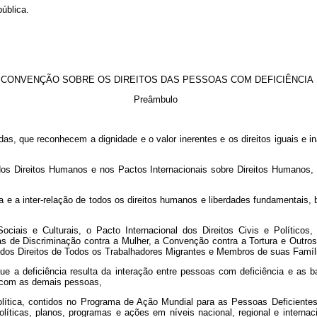
ública.
CONVENÇÃO SOBRE OS DIREITOS DAS PESSOAS COM DEFICIÊNCIA
Preâmbulo
as, que reconhecem a dignidade e o valor inerentes e os direitos iguais e
s Direitos Humanos e nos Pactos Internacionais sobre Direitos Humanos, 
ncia e a inter-relação de todos os direitos humanos e liberdades fundamentai
ociais e Culturais, o Pacto Internacional dos Direitos Civis e Polític
as de Discriminação contra a Mulher, a Convenção contra a Tortura e Out
o dos Direitos de Todos os Trabalhadores Migrantes e Membros de suas Famíl
e a deficiência resulta da interação entre pessoas com deficiência e as b
 com as demais pessoas,
 política, contidos no Programa de Ação Mundial para as Pessoas Deficie
olíticas, planos, programas e ações em níveis nacional, regional e interna