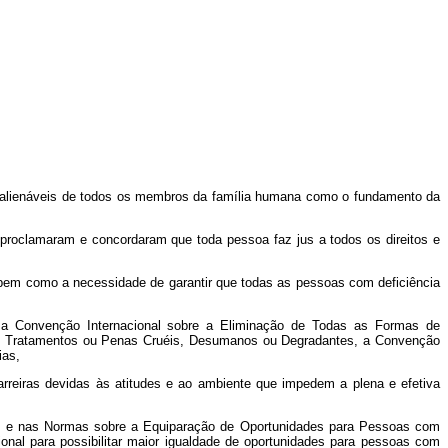
 inalienáveis de todos os membros da família humana como o fundamento da
proclamaram e concordaram que toda pessoa faz jus a todos os direitos e
s, bem como a necessidade de garantir que todas as pessoas com deficiência
os, a Convenção Internacional sobre a Eliminação de Todas as Formas de
ros Tratamentos ou Penas Cruéis, Desumanos ou Degradantes, a Convenção
ias,
arreiras devidas às atitudes e ao ambiente que impedem a plena e efetiva
ntes e nas Normas sobre a Equiparação de Oportunidades para Pessoas com
cional para possibilitar maior igualdade de oportunidades para pessoas com