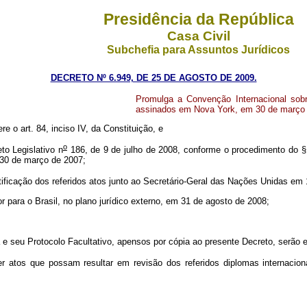
Presidência da República
Casa Civil
Subchefia para Assuntos Jurídicos
DECRETO Nº 6.949, DE 25 DE AGOSTO DE 2009.
Promulga a Convenção Internacional sobr
assinados em Nova York, em 30 de março 
re o art. 84, inciso IV, da Constituição, e
o
o Legislativo n
186, de 9 de julho de 2008, conforme o procedimento do §
 30 de março de 2007;
tificação dos referidos atos junto ao Secretário-Geral das Nações Unidas em 
 para o Brasil, no plano jurídico externo, em 31 de agosto de 2008;
 seu Protocolo Facultativo, apensos por cópia ao presente Decreto, serão
 atos que possam resultar em revisão dos referidos diplomas internacio