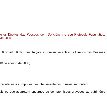
e os Direitos das Pessoas com Deficiência e seu Protocolo Facultativo,
de 2007.
 3
º
do art. 5
º
da Constituição, a Convenção sobre os Direitos das Pessoas
o
1
de agosto de 2008;
 executados e cumpridos tão inteiramente como neles se contém.
nais ou que acarretem encargos ou compromissos gravosos ao patrimônio