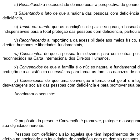
s)
Ressaltando
a necessidade de incorporar a perspectiva de gênero 
t)
Salientando
o fato de que a maioria das pessoas com deficiência
deficiência,
u)
Tendo em mente
que as condições de paz e segurança baseadas 
indispensáveis para a total proteção das pessoas com deficiência, particul
v)
Reconhecendo
a importância da acessibilidade aos meios físico, 
direitos humanos e liberdades fundamentais,
w
) Conscientes
de que a pessoa tem deveres para com outras pesso
reconhecidos na Carta Internacional dos Direitos Humanos,
x)
Convencidos
de que a família é o núcleo natural e fundamental 
proteção e a assistência necessárias para tornar as famílias capazes de con
y)
Convencidos
de que uma convenção internacional geral e integr
desvantagens sociais das pessoas com deficiência e para promover sua par
Acordaram o seguinte:
O propósito da presente Convenção é promover, proteger e assegurar 
sua dignidade inerente.
Pessoas com deficiência são aquelas que têm impedimentos de longo 
efetiva na sociedade em igualdades de condições com as demais pessoas.