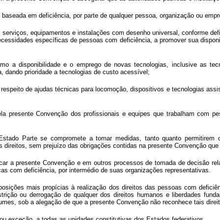
o baseada em deficiência, por parte de qualquer pessoa, organização ou empr
, serviços, equipamentos e instalações com desenho universal, conforme def
ecessidades específicas de pessoas com deficiência, a promover sua dispon
mo a disponibilidade e o emprego de novas tecnologias, inclusive as tec
, dando prioridade a tecnologias de custo acessível;
 respeito de ajudas técnicas para locomoção, dispositivos e tecnologias ass
ela presente Convenção dos profissionais e equipes que trabalham com pe
a Estado Parte se compromete a tomar medidas, tanto quanto permitirem 
es direitos, sem prejuízo das obrigações contidas na presente Convenção que 
licar a presente Convenção e em outros processos de tomada de decisão rela
ças com deficiência, por intermédio de suas organizações representativas.
osições mais propícias à realização dos direitos das pessoas com deficiê
strição ou derrogação de qualquer dos direitos humanos e liberdades fun
mes, sob a alegação de que a presente Convenção não reconhece tais direi
ou exceção, a todas as unidades constitutivas dos Estados federativos.