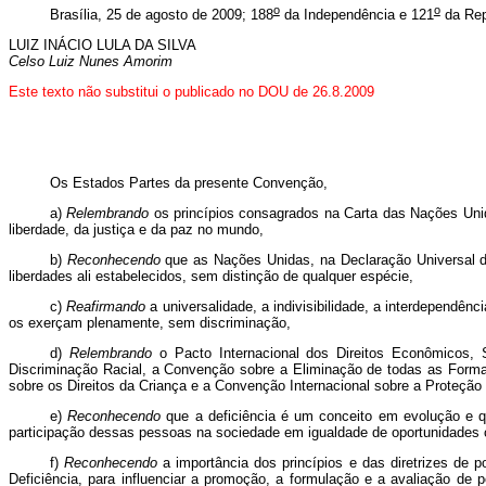
o
o
Brasília, 25 de agosto de 2009; 188
da Independência e 121
da Rep
LUIZ INÁCIO LULA DA SILVA
Celso Luiz Nunes Amorim
Este
texto não substitui o publicado no DOU de 26.8.2009
Os Estados Partes da presente Convenção,
a)
Relembrando
os princípios consagrados na Carta das Nações Unid
liberdade, da justiça e da paz no mundo,
b)
Reconhecendo
que as Nações Unidas, na Declaração Universal do
liberdades ali estabelecidos, sem distinção de qualquer espécie,
c)
Reafirmando
a universalidade, a indivisibilidade, a interdependê
os exerçam plenamente, sem discriminação,
d)
Relembrando
o Pacto Internacional dos Direitos Econômicos, S
Discriminação Racial, a Convenção sobre a Eliminação de todas as Form
sobre os Direitos da Criança e a Convenção Internacional sobre a Proteçã
e)
Reconhecendo
que a deficiência é um conceito em evolução e qu
participação dessas pessoas na sociedade em igualdade de oportunidades
f)
Reconhecendo
a importância dos princípios e das diretrizes de
Deficiência, para influenciar a promoção, a formulação e a avaliação de p