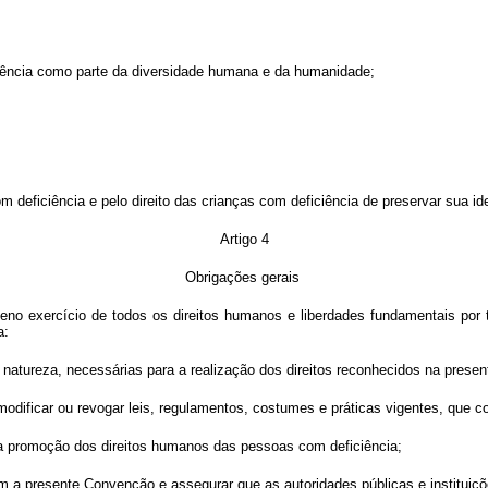
ciência como parte da diversidade humana e da humanidade;
 deficiência e pelo direito das crianças com deficiência de preservar sua id
Artigo 4
Obrigações gerais
o exercício de todos os direitos humanos e liberdades fundamentais por t
a:
ra natureza, necessárias para a realização dos direitos reconhecidos na pres
 modificar ou revogar leis, regulamentos, costumes e práticas vigentes, que 
 a promoção dos direitos humanos das pessoas com deficiência;
 com a presente Convenção e assegurar que as autoridades públicas e instit