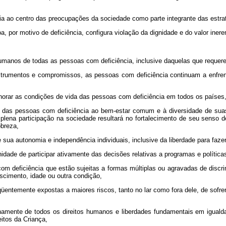
ncia ao centro das preocupações da sociedade como parte integrante das estra
 por motivo de deficiência, configura violação da dignidade e do valor iner
umanos de todas as pessoas com deficiência, inclusive daquelas que requer
trumentos e compromissos, as pessoas com deficiência continuam a enfrent
horar as condições de vida das pessoas com deficiência em todos os países
is das pessoas com deficiência ao bem-estar comum e à diversidade de su
 plena participação na sociedade resultará no fortalecimento de seu senso 
breza,
sua autonomia e independência individuais, inclusive da liberdade para fazer
dade de participar ativamente das decisões relativas a programas e políticas
m deficiência que estão sujeitas a formas múltiplas ou agravadas de discrimi
ascimento, idade ou outra condição,
entemente expostas a maiores riscos, tanto no lar como fora dele, de sofrer
amente de todos os direitos humanos e liberdades fundamentais em iguald
itos da Criança,