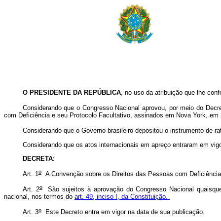
O PRESIDENTE DA REPÚBLICA
, no uso da atribuição que lhe confe
Considerando que o Congresso Nacional aprovou, por meio do Decret
com Deficiência e seu Protocolo Facultativo, assinados em Nova York, em
Considerando que o Governo brasileiro depositou o instrumento de ra
Considerando que os atos internacionais em apreço entraram em vigor
DECRETA:
o
Art. 1
A Convenção sobre os Direitos das Pessoas com Deficiência e
o
Art. 2
São sujeitos à aprovação do Congresso Nacional quaisquer
nacional, nos termos do
art. 49, inciso I, da Constituição.
o
Art. 3
Este Decreto entra em vigor na data de sua publicação.