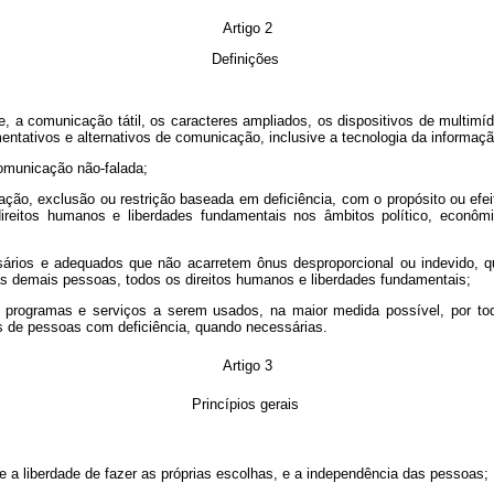
Artigo 2
Definições
le, a comunicação tátil, os caracteres ampliados, os dispositivos de multim
entativos e alternativos de comunicação, inclusive a tecnologia da informa
comunicação não-falada;
ciação, exclusão ou restrição baseada em deficiência, com o propósito ou efei
itos humanos e liberdades fundamentais nos âmbitos político, econômico,
essários e adequados que não acarretem ônus desproporcional ou indevido,
s demais pessoas, todos os direitos humanos e liberdades fundamentais;
s, programas e serviços a serem usados, na maior medida possível, por t
os de pessoas com deficiência, quando necessárias.
Artigo 3
Princípios gerais
ive a liberdade de fazer as próprias escolhas, e a independência das pessoas;