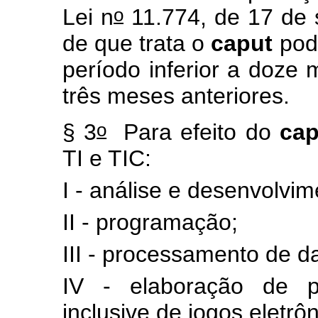
o
Lei n
11.774, de 17 de 
de que trata o
caput
pode
período inferior a doze
três meses anteriores.
o
§ 3
Para efeito do
cap
TI e TIC:
I - análise e desenvolvi
II - programação;
III - processamento de 
IV - elaboração de p
inclusive de jogos eletrôn