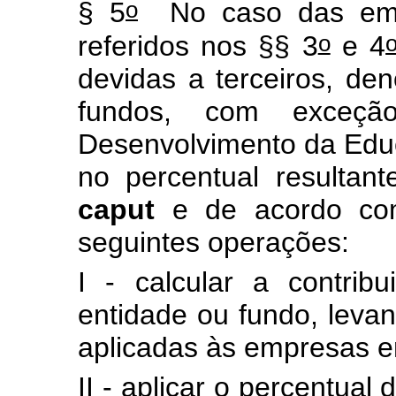
o
§ 5
No caso das empr
o
referidos nos §§ 3
e 4
devidas a terceiros, de
fundos, com exceç
Desenvolvimento da Edu
no percentual resultan
caput
e de acordo com
seguintes operações:
I - calcular a contri
entidade ou fundo, leva
aplicadas às empresas e
II - aplicar o percentual