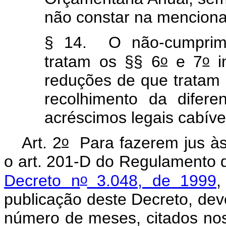
não constar na menciona
§ 14. O não-cumprime
o
o
tratam os §§ 6
e 7
im
reduções de que tratam
recolhimento da difer
acréscimos legais cabíve
o
Art. 2
Para fazerem jus às 
o art. 201-D do Regulamento d
o
Decreto n
3.048, de 1999
,
publicação deste Decreto, de
número de meses, citados nos i