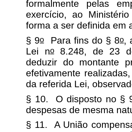
formalmente pelas emp
exercício, ao Ministéri
forma a ser definida em 
o
o
§ 9
Para fins do § 8
,
o
Lei n
8.248, de 23 d
deduzir do montante p
efetivamente realizadas
da referida Lei, observa
§ 10. O disposto no § 
despesas de mesma natur
§ 11. A União compens