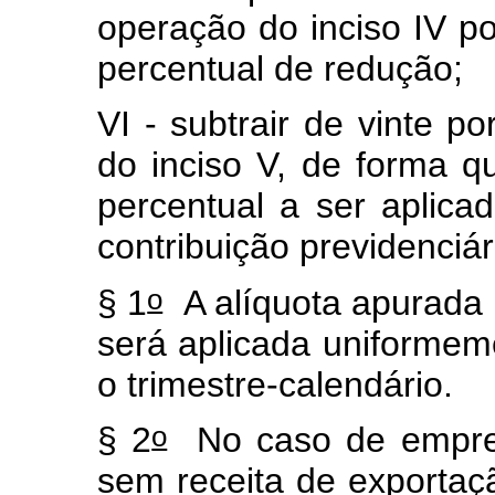
operação do inciso IV p
percentual de redução;
VI - subtrair de vinte po
do inciso V, de forma q
percentual a ser aplica
contribuição previdenciár
o
§ 1
A alíquota apurada 
será aplicada uniform
o trimestre-calendário.
o
§ 2
No caso de empresa
sem receita de exportaç