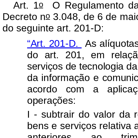
o
Art. 1
O Regulamento da P
o
Decreto n
3.048, de 6 de maio
do seguinte art. 201-D:
“Art. 201-D.
As alíquotas
do art. 201, em relaç
serviços de tecnologia da
da informação e comunic
acordo com a aplicaç
operações:
I - subtrair do valor da 
bens e serviços relativ
anteriores ao trim