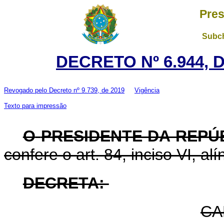
Pres
Subch
DECRETO Nº 6.944, 
Revogado pelo Decreto nº 9.739, de 2019
Vigência
Texto para impressão
O
PRESIDENTE DA REPÚ
confere o art. 84, inciso VI, al
DECRETA:
CA