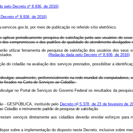
ído pelo Decreto nº 8.936, de 2016)
o Decreto nº 8.936, de 2016)
 em www.servicos.gov.br, por meio de publicação no referido sítio el
aplicar periodicamente pesquisa de satisfação junto aos usuários de seus se
nto dos compromissos e dos padrões de qualidade de atendimento divulgados 
ão utilizar ferramenta de pesquisa de satisfação dos usuários dos seus ser
 os serviços prestados.
(Redação dada pelo Decreto nº 8.936, de 2016)
ão do cidadão na avaliação dos serviços prestados, possibilitar a identificaç
ivulgar, anualmente, preferencialmente na rede mundial de computadores, 
to fixados na Carta de Serviços ao Cidadão.
rão divulgar no Portal de Serviços do Governo Federal os resultados
o
ção - GESPÚBLICA, instituído pelo
Decreto n
5.378, de 23 de fevereiro de 2
 ao Cidadão e instrumento padrão de pesquisa de satisfação.
restam serviços diretamente aos cidadãos deverão envidar esforços para m
dispor sobre a implementação do disposto neste Decreto, inclusive sobre m