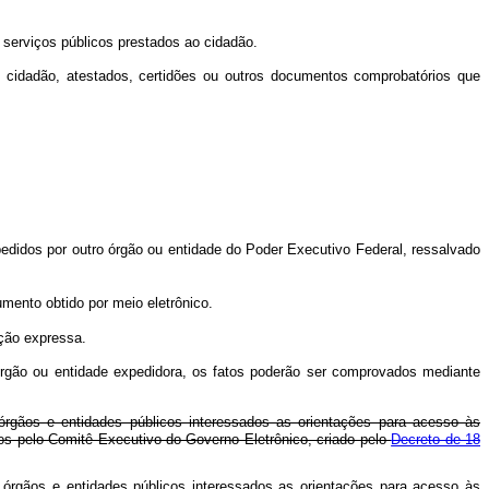
de serviços públicos prestados ao cidadão.
cidadão, atestados, certidões ou outros documentos comprobatórios que
didos por outro órgão ou entidade do Poder Executivo Federal, ressalvado
mento obtido por meio eletrônico.
ação expressa.
rgão ou entidade expedidora, os fatos poderão ser comprovados mediante
órgãos e entidades públicos interessados as orientações para acesso às
os pelo Comitê Executivo do Governo Eletrônico, criado pelo
Decreto de 18
 órgãos e entidades públicos interessados as orientações para acesso às