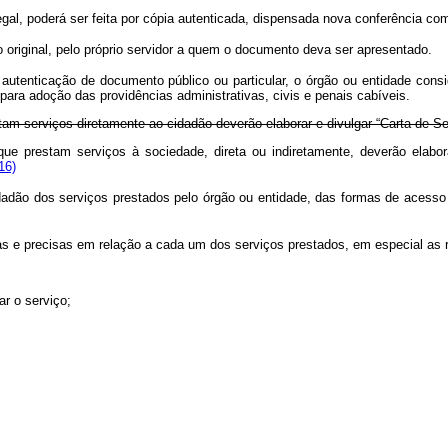
gal, poderá ser feita por cópia autenticada, dispensada nova conferência co
o original, pelo próprio servidor a quem o documento deva ser apresentado.
 autenticação de documento público ou particular, o órgão ou entidade consi
para adoção das providências administrativas, civis e penais cabíveis.
tam serviços diretamente ao cidadão deverão elaborar e divulgar “Carta de S
e prestam serviços à sociedade, direta ou indiretamente, deverão elabor
16)
dadão dos serviços prestados pelo órgão ou entidade, das formas de acess
as e precisas em relação a cada um dos serviços prestados, em especial as 
r o serviço;