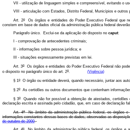
VII - utilização de linguagem simples e compreensível, evitando o uso
VIII - articulação com Estados, Distrito Federal, Municípios e outros
o
Art. 2
Os órgãos e entidades do Poder Executivo Federal que nec
constem em base de dados oficial da administração pública federal deverão
Parágrafo único. Exclui-se da aplicação do disposto no
caput
:
I - comprovação de antecedentes criminais;
II - informações sobre pessoa jurídica; e
III - situações expressamente previstas em lei.
o
Art. 3
Os órgãos e entidades do Poder Executivo Federal não poderã
o
o disposto no parágrafo único do art. 2
.
(Vigência)
o
§ 1
O órgão ou entidade deverá, quando necessário, juntar aos auto
o
§ 2
As certidões ou outros documentos que contenham informações 
o
§ 3
Quando não for possível a obtenção de atestados, certidões 
declaração escrita e assinada pelo cidadão, que, em caso de declaração fals
o
Art. 4
No âmbito da administração pública federal, os órgãos e e
informações constantes dessas bases de dados, observadas as disposições 
de outubro de 2000
.
Art. 4
º
No âmbito da administração pública federal, os órgãos e as