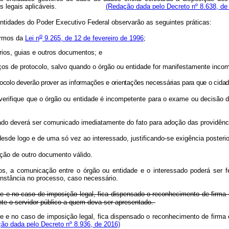
isposições legais aplicáveis.
(Redação dada pelo Decreto nº 8.638, de
tidades do Poder Executivo Federal observarão as seguintes práticas:
o
termos da
Lei n
9.265, de 12 de fevereiro de 1996
;
ários, guias e outros documentos; e
iços de protocolo, salvo quando o órgão ou entidade for manifestamente inco
rotocolo deverão prover as informações e orientações necessárias para que o cid
erifique que o órgão ou entidade é incompetente para o exame ou decisão d
sado deverá ser comunicado imediatamente do fato para adoção das providênc
esde logo e de uma só vez ao interessado, justificando-se exigência poste
ção de outro documento válido.
, a comunicação entre o órgão ou entidade e o interessado poderá ser feit
rcunstância no processo, caso necessário.
e e no caso de imposição legal, fica dispensado o reconhecimento de firma 
nte o servidor público a quem deva ser apresentado.
e e no caso de imposição legal, fica dispensado o reconhecimento de firma 
ão dada pelo Decreto nº 8.936, de 2016)