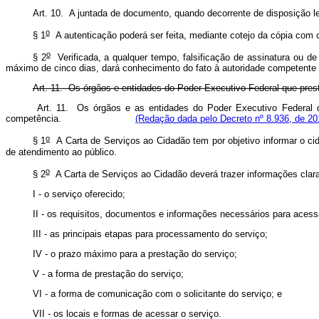
Art. 10. A juntada de documento, quando decorrente de disposição le
o
§ 1
A autenticação poderá ser feita, mediante cotejo da cópia com 
o
§ 2
Verificada, a qualquer tempo, falsificação de assinatura ou de
máximo de cinco dias, dará conhecimento do fato à autoridade competente 
Art. 11. Os órgãos e entidades do Poder Executivo Federal que pres
Art. 11. Os órgãos e as entidades do Poder Executivo Federal qu
competência.
(Redação dada pelo Decreto nº 8.936, de 20
o
§ 1
A Carta de Serviços ao Cidadão tem por objetivo informar o ci
de atendimento ao público.
o
§ 2
A Carta de Serviços ao Cidadão deverá trazer informações clar
I - o serviço oferecido;
II - os requisitos, documentos e informações necessários para acessa
III - as principais etapas para processamento do serviço;
IV - o prazo máximo para a prestação do serviço;
V - a forma de prestação do serviço;
VI - a forma de comunicação com o solicitante do serviço; e
VII - os locais e formas de acessar o serviço.