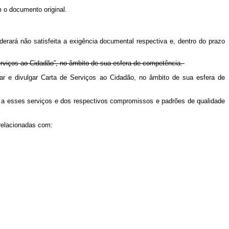
m o documento original.
derará não satisfeita a exigência documental respectiva e, dentro do prazo
erviços ao Cidadão”, no âmbito de sua esfera de competência.
ar e divulgar Carta de Serviços ao Cidadão, no âmbito de sua esfera de
o a esses serviços e dos respectivos compromissos e padrões de qualidade
relacionadas com: