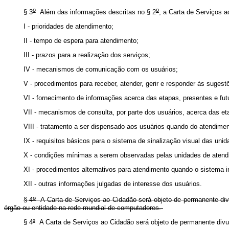
o
o
§ 3
Além das informações descritas no § 2
, a Carta de Serviços 
I - prioridades de atendimento;
II - tempo de espera para atendimento;
III - prazos para a realização dos serviços;
IV - mecanismos de comunicação com os usuários;
V - procedimentos para receber, atender, gerir e responder às suges
VI - fornecimento de informações acerca das etapas, presentes e futu
VII - mecanismos de consulta, por parte dos usuários, acerca das eta
VIII - tratamento a ser dispensado aos usuários quando do atendimen
IX - requisitos básicos para o sistema de sinalização visual das uni
X - condições mínimas a serem observadas pelas unidades de atendim
XI - procedimentos alternativos para atendimento quando o sistema in
XII - outras informações julgadas de interesse dos usuários.
o
§ 4
A Carta de Serviços ao Cidadão será objeto de permanente divul
órgão ou entidade na rede mundial de computadores.
§ 4
º
A Carta de Serviços ao Cidadão será objeto de per