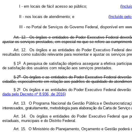
I - em locais de fácil acesso ao público;
(Inclu
II - nos locais de atendimento; e
(Incluído pel
III - no Portal de Serviços do Governo Federal, disponível
Art. 12. Os órgãos e entidades do Poder Executivo Federal deverão 
ajustar os serviços prestados, em especial no que se refere ao cumprime
Art. 12. Os órgãos e as entidades do Poder Executivo Federal dever
resultados como subsídio relevante para reorientar e ajustar
o
§ 1
A pesquisa de satisfação objetiva assegurar a efetiva participaç
de satisfação dos usuários com relação aos serviços prestados.
o
§ 2
Os órgãos e as entidades do Poder Executivo Federal deverão d
cidadão, especialmente em relação aos padrões de qualidade do atendimen
§ 2
º
Os órgãos e as entidades do Poder Executivo Federal deve
dada pelo Decreto nº 8.936, de 2016)
Art. 13. O Programa Nacional da Gestão Pública e Desburocratiza
interessados, gratuitamente, metodologia para elaboração da Carta de Serviço
Art. 14. Os órgãos e entidades do Poder Executivo Federal que p
estaduais, municipais e do Distrito Federal.
Art. 15. O Ministério do Planejamento, Orçamento e Gestão poderá 