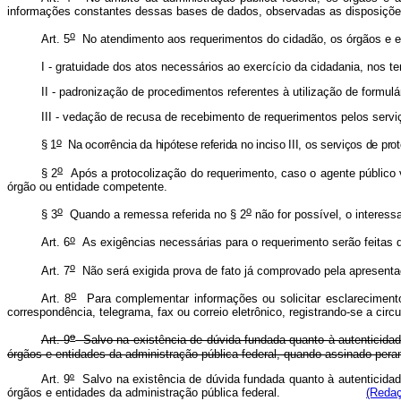
informações constantes dessas bases de dados, observadas as d
o
Art. 5
No atendimento aos requerimentos do cidadão, os órgãos e en
I - gratuidade dos atos necessários ao exercício da cidadania, nos 
II - padronização de procedimentos referentes à utilização de formul
III - vedação de recusa de recebimento de requerimentos pelos serv
o
§ 1
Na ocorrência da hipótese referida no inciso III, os serviços de p
o
§ 2
Após a protocolização do requerimento, caso o agente público v
órgão ou entidade competente.
o
o
§ 3
Quando a remessa referida no § 2
não for possível, o interes
o
Art. 6
As exigências necessárias para o requerimento serão feitas d
o
Art. 7
Não será exigida prova de fato já comprovado pela apresenta
o
Art. 8
Para complementar informações ou solicitar esclarecimentos
correspondência, telegrama, fax ou correio eletrônico, registrando-se a ci
o
Art. 9
Salvo na existência de dúvida fundada quanto à autenticidad
órgãos e entidades da administração pública federal, quando assinado pera
Art. 9
º
Salvo na existência de dúvida fundada quanto à autenticidad
órgãos e entidades da administração pública federal.
(Redaç