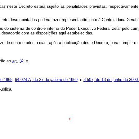
idas neste Decreto estará sujeito às penalidades previstas, respectivament
creto desrespeitados poderá fazer representação junto à Controladoria-Geral
tes do sistema de controle interno do Poder Executivo Federal zelar pelo cu
em desacordo com as disposições aqui estabelecidas.
o de cento e oitenta dias, após a publicação deste Decreto, para cumprir o d
o
ação ao
art. 3
; e
de 1968
,
64.024-A, de 27 de janeiro de 1969
, e
3.507, de 13 de junho de 2000.
ública.
*