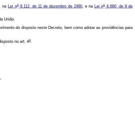
o
o
e, na
Lei n
8.112, de 11 de dezembro de 1990
, e na
Lei n
6.880, de 9 de
 da União.
mprimento do disposto neste Decreto, bem como adotar as providências para
o
isposto no art. 4
.