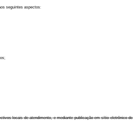
aos seguintes aspectos:
zos;
tivos locais de atendimento, e mediante publicação em sítio eletrônico do