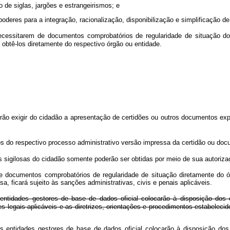
 de siglas, jargões e estrangeirismos; e
 poderes para a integração, racionalização, disponibilização e simplificação 
essitarem de documentos comprobatórios de regularidade de situação do 
 obtê-los diretamente do respectivo órgão ou entidade.
o exigir do cidadão a apresentação de certidões ou outros documentos expe
s do respectivo processo administrativo versão impressa da certidão ou docu
sigilosas do cidadão somente poderão ser obtidas por meio de sua autoriz
e documentos comprobatórios de regularidade de situação diretamente do ó
a, ficará sujeito às sanções administrativas, civis e penais aplicáveis.
ntidades gestores de base de dados oficial colocarão à disposição dos 
legais aplicáveis e as diretrizes, orientações e procedimentos estabelecid
 entidades gestores de base de dados oficial colocarão à disposição dos