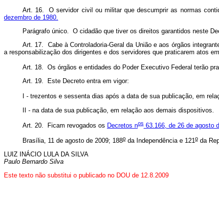
Art. 16. O servidor civil ou militar que descumprir as normas cont
dezembro de 1980.
Parágrafo único. O cidadão que tiver os direitos garantidos neste De
Art. 17. Cabe à Controladoria-Geral da União e aos órgãos integran
a responsabilização dos dirigentes e dos servidores que praticarem atos 
Art. 18. Os órgãos e entidades do Poder Executivo Federal terão praz
Art. 19. Este Decreto entra em vigor:
I - trezentos e sessenta dias após a data de sua publicação, em rel
II - na data de sua publicação, em relação aos demais dispositivos.
o
s
Art. 20. Ficam revogados os
Decretos n
63.166, de 26 de agosto 
o
o
Brasília, 11 de agosto de 2009; 188
da Independência e 121
da Rep
LUIZ INÁCIO LULA DA SILVA
Paulo Bernardo Silva
Este
texto não substitui o publicado no DOU de 12.8.2009