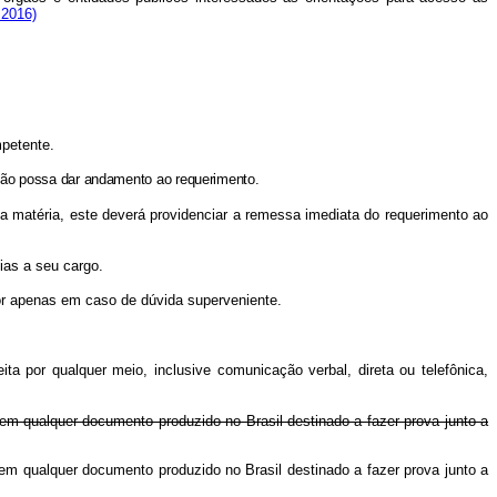
 2016)
mpetente.
adão possa dar andamento ao requerimento.
a matéria, este deverá providenciar a remessa imediata do requerimento ao
ias a seu cargo.
rior apenas em caso de dúvida superveniente.
a por qualquer meio, inclusive comunicação verbal, direta ou telefônica,
em qualquer documento produzido no Brasil destinado a fazer prova junto a
em qualquer documento produzido no Brasil destinado a fazer prova junto a