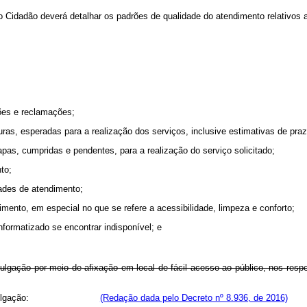
ao Cidadão deverá detalhar os padrões de qualidade do atendimento relativos 
tões e reclamações;
ras, esperadas para a realização dos serviços, inclusive estimativas de pra
pas, cumpridas e pendentes, para a realização do serviço solicitado;
to;
dades de atendimento;
ento, em especial no que se refere a acessibilidade, limpeza e conforto;
formatizado se encontrar indisponível; e
gação por meio de afixação em local de fácil acesso ao público, nos respec
manente divulgação:
(Redação dada pelo Decreto nº 8.936, de 2016)