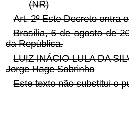
(NR)
Art. 2º Este Decreto entra 
Brasília, 6 de agosto de 
da República.
LUIZ INÁCIO LULA DA SIL
Jorge Hage Sobrinho
Este texto não substitui o