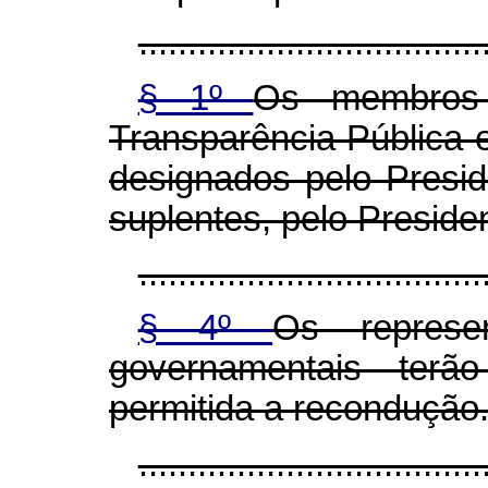
...................................
§ 1º
Os membros 
Transparência Pública
designados pelo Presi
suplentes, pelo Preside
...................................
§ 4º
Os represe
governamentais ter
permitida a recondução
...................................