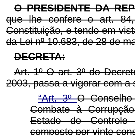
O PRESIDENTE DA RE
que lhe confere o art. 84,
Constituição, e tendo em vista
da Lei nº 10.683, de 28 de m
DECRETA:
Art. 1º O art. 3º do Decr
2003, passa a vigorar com a 
“Art. 3º
O Conselho 
Combate à Corrupção,
Estado do Controle 
composto por vinte cons