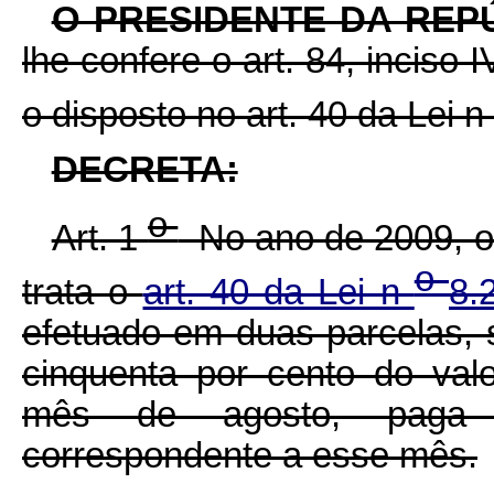
O PRESIDENTE DA REP
lhe confere o art. 84, inciso 
o disposto no art. 40 da Lei n
DECRETA:
o
Art. 1
No ano de 2009, o
o
trata o
art. 40 da Lei n
8.
efetuado em duas parcelas, s
cinquenta por cento do val
mês de agosto, paga 
correspondente a esse mês.