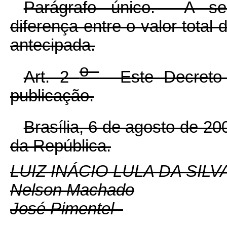
Parágrafo único. A se
diferença entre o valor total
antecipada.
o
Art. 2
Este Decreto 
publicação.
Brasília, 6 de agosto de 2
da República.
LUIZ INÁCIO LULA DA SILV
Nelson Machado
José Pimentel