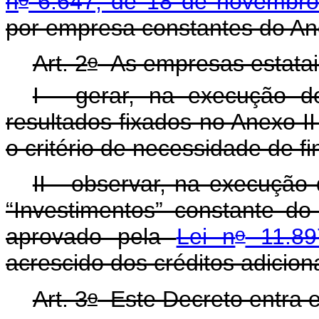
n
6.647, de 18 de novembro
por empresa constantes do An
o
Art. 2
As empresas estatais 
I - gerar, na execução 
resultados fixados no Anexo I
o critério de necessidade de f
II - observar, na execução 
“Investimentos” constante d
o
aprovado pela
Lei n
11.89
acrescido dos créditos adicio
o
Art. 3
Este Decreto entra e