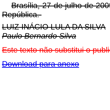
Brasília, 27 de julho de 20
República.
LUIZ INÁCIO LULA DA SILVA
Paulo Bernardo Silva
Este
texto não substitui o pub
Download para anexo