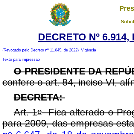
Pres
Subch
DECRETO Nº 6.914, 
(Revogado pelo Decreto nº 11.045, de 2022)
Vigência
Texto para impressão
O
PRESIDENTE DA REPÚ
confere o art. 84, inciso VI, al
DECRETA:
o
Art. 1
Fica alterado o Pro
para 2009, das empresas esta
o