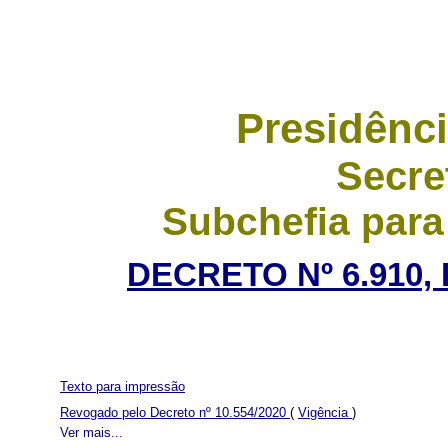
Presidênci
Secre
Subchefia para
DECRETO Nº 6.910, 
Texto para impressão
Revogado pelo Decreto nº 10.554/2020
(
Vigência
)
Ver mais...