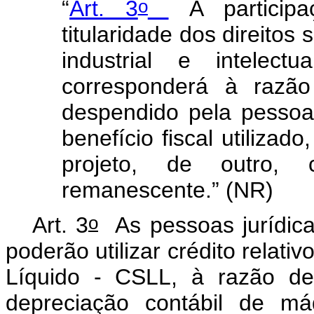
o
“
Art. 3
A participa
titularidade dos direitos
industrial e intelec
corresponderá à razão
despendido pela pessoa 
benefício fiscal utilizad
projeto, de outro
remanescente.” (NR)
o
Art. 3
As pessoas jurídica
poderão utilizar crédito relati
Líquido - CSLL, à razão de
depreciação contábil de má