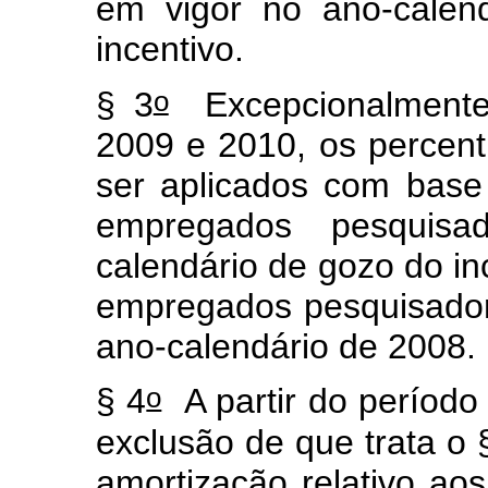
em vigor no ano-calen
incentivo.
o
§ 3
Excepcionalmente,
2009 e 2010, os percentu
ser aplicados com bas
empregados pesquisa
calendário de gozo do in
empregados pesquisador
ano-calendário de 2008.
o
§ 4
A partir do período
exclusão de que trata o 
amortização relativo ao