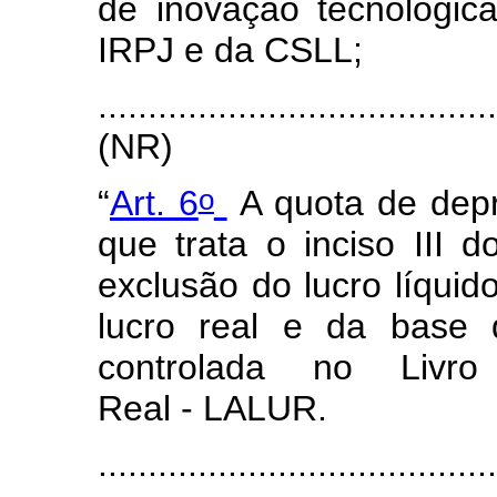
de inovação tecnológic
IRPJ e da CSLL;
.......................................
(NR)
o
“
Art. 6
A quota de depr
que trata o inciso III 
exclusão do lucro líquid
lucro real e da base 
controlada no Liv
Real - LALUR.
.......................................