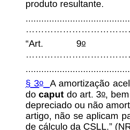
produto resultante.
........................................
…………………………………
o
“Art. 9
..........
……………………………
.......................................
o
§ 3
A amortização acel
o
do
caput
do art. 3
, bem
depreciado ou não amor
artigo, não se aplicam p
de cálculo da CSLL.” (N