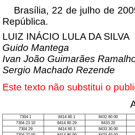
Brasília, 22 de julho de 20
República.
LUIZ INÁCIO LULA DA SILVA
Guido Mantega
Ivan João Guimarães Ramalh
Sergio Machado Rezende
Este
texto não substitui o pub
7304.1
8414.80.1
8432.80.00
7304.23.10
8414.80.29
8433.20
7304.29
8414.80.3
8433.30.00
7304.22.00
8414.80.90
8433.40.00