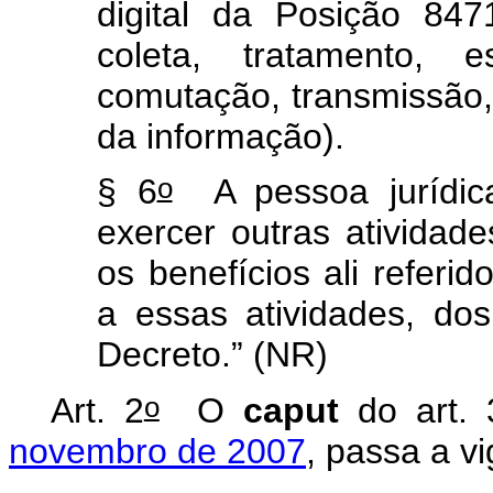
digital da Posição 8
coleta, tratamento, e
comutação, transmissão
da informação).
o
§ 6
A pessoa jurídic
exercer outras ativida
os benefícios ali referid
a essas atividades, dos
Decreto.” (NR)
o
Art. 2
O
caput
do art. 
novembro de 2007
, passa a v