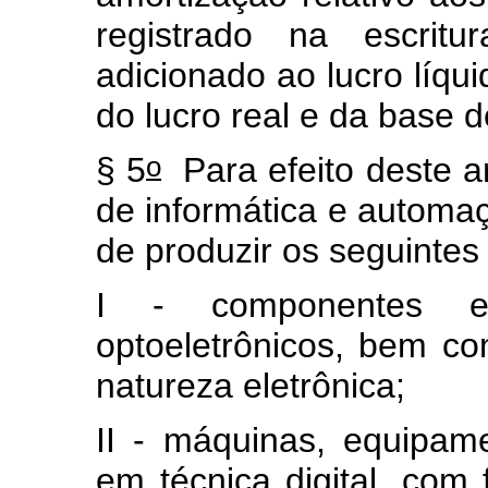
registrado na escritu
adicionado ao lucro líqu
do lucro real e da base 
o
§ 5
Para efeito deste ar
de informática e automaç
de produzir os seguintes
I - componentes ele
optoeletrônicos, bem c
natureza eletrônica;
II - máquinas, equipam
em técnica digital, com 