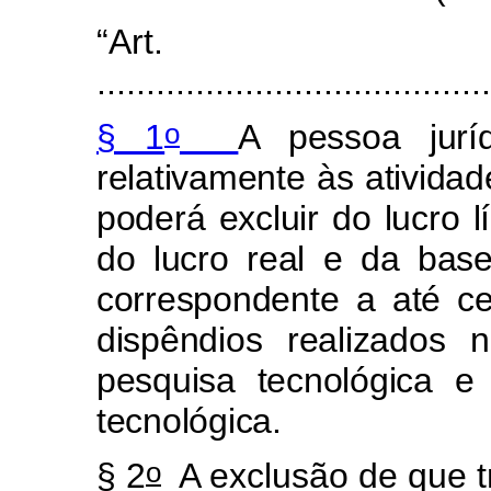
“Art
.......................................
o
§ 1
A pessoa jur
relativamente às ativida
poderá excluir do lucro l
do lucro real e da bas
correspondente a até c
dispêndios realizados
pesquisa tecnológica e
tecnológica.
o
§ 2
A exclusão de que tr