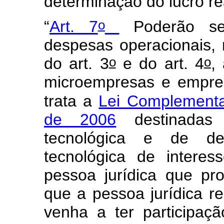
determinação do lucro re
o
“
Art. 7
Poderão se
despesas operacionais, 
o
o
do art. 3
e do art. 4
,
microempresas e empre
trata a
Lei Complementa
de 2006
destinadas
tecnológica e de de
tecnológica de intere
pessoa jurídica que pr
que a pessoa jurídica r
venha a ter participaç