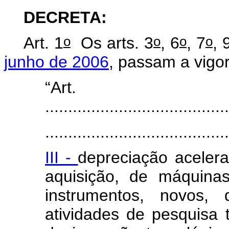
DECRETA:
o
o
o
o
Art. 1
Os arts. 3
, 6
, 7
, 
junho de 2006
, passam a vigo
“Ar
........................................
........................................
III -
depreciação acelera
aquisição, de máquina
instrumentos, novos, 
atividades de pesquisa 