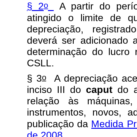
o
§ 2
A partir do per
atingido o limite de 
depreciação, registrad
deverá ser adicionado a
determinação do lucro 
CSLL.
o
§ 3
A depreciação acele
inciso III do
caput
do a
relação às máquinas,
instrumentos, novos, a
publicação da
Medida Pr
de 2008
.