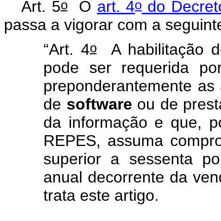
o
o
Art. 5
O
art. 4
do Decret
passa a vigorar com a seguint
o
“Art. 4
A habilitação de
pode ser requerida po
preponderantemente as 
de
software
ou de prest
da informação e que, p
REPES, assuma comprom
superior a sessenta po
anual decorrente da ven
trata este artigo.
.......................................