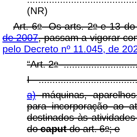
(NR)
o
o
Art. 6
Os arts. 2
e 13 d
de 2007
, passam a vigorar c
pelo Decreto nº 11.045, de 20
o
“Art. 2
...........................
I - ...................................
a)
máquinas, aparelhos,
para incorporação ao at
destinados às atividades 
o
do
caput
do art. 6
; e