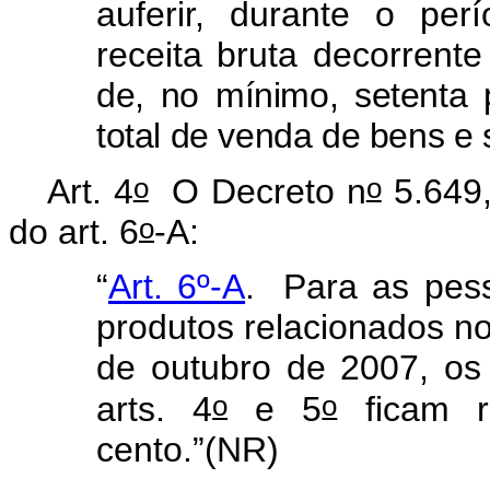
auferir, durante o per
receita bruta decorrent
de, no mínimo, setenta 
total de venda de bens e 
o
o
Art. 4
O Decreto n
5.649,
o
do art. 6
-A:
“
Art. 6º-A
.
Para as pess
produtos relacionados no
de outubro de 2007, os
o
o
arts. 4
e 5
ficam r
cento.”(NR)