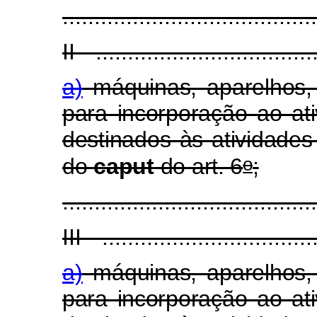
........................................
II - ..................................
a)
máquinas, aparelhos,
para incorporação ao ati
destinados às atividades 
o
do
caput
do art. 6
;
........................................
III - .................................
a)
máquinas, aparelhos,
para incorporação ao ati