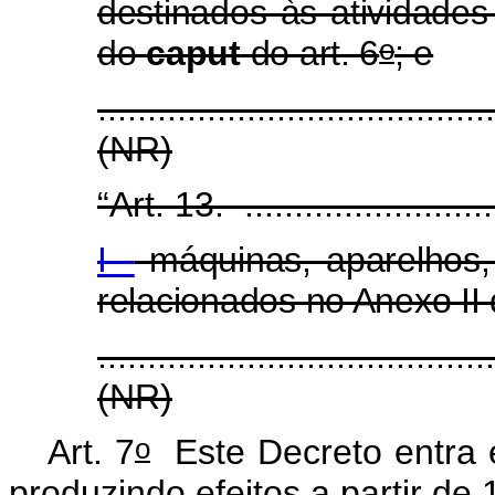
destinados às atividades 
o
do
caput
do art. 6
; e
.......................................
(NR)
“Art. 13. ...........................
I -
máquinas, aparelhos,
relacionados no Anexo II
.......................................
(NR)
o
Art. 7
Este Decreto entra e
produzindo efeitos a partir de