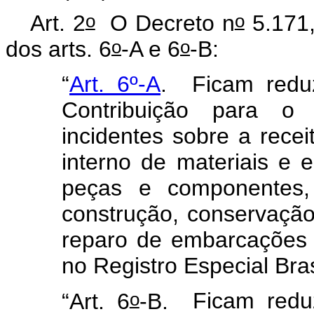
o
o
Art. 2
O Decreto n
5.171,
o
o
dos arts. 6
-A e 6
-B:
“
Art. 6º-A
.
Ficam redu
Contribuição para 
incidentes sobre a rece
interno de materiais e e
peças e componentes,
construção, conservaçã
reparo de embarcações r
no Registro Especial Bras
o
“Art. 6
-B.
Ficam redu