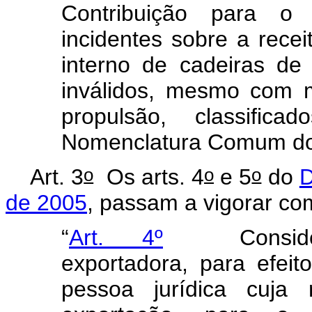
Contribuição para 
incidentes sobre a rece
interno de cadeiras de
inválidos, mesmo com 
propulsão, classifi
Nomenclatura Comum do
o
o
o
Art. 3
Os arts. 4
e 5
do
D
de 2005
, passam a vigorar co
“
Art. 4º
Considera-
exportadora, para efei
pessoa jurídica cuja 