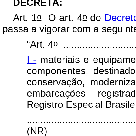
DECRETA:
o
o
Art. 1
O art. 4
do
Decret
passa a vigorar com a seguint
o
“Art. 4
...........................
I -
materiais e equipamen
componentes, destinad
conservação, moderniz
embarcações registra
Registro Especial Brasile
.......................................
(NR)