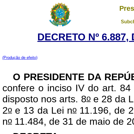
Pres
Subch
DECRETO Nº 6.887, 
(Produção de efeito)
O PRESIDENTE DA REPÚB
confere o inciso IV do art. 84
o
disposto nos arts. 8
e 28 da L
o
o
2
e 13 da Lei n
11.196, de 2
o
n
11.484, de 31 de maio de 2