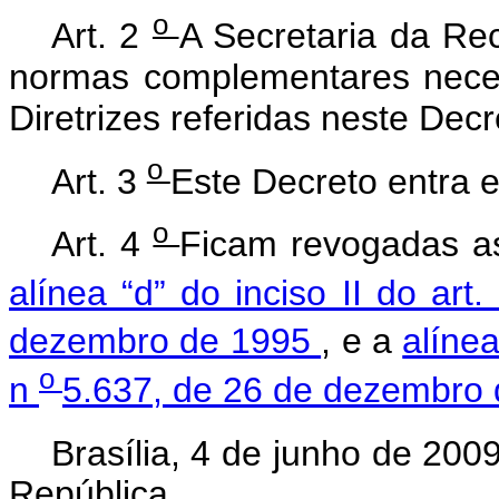
o
Art. 2
A Secretaria da Rec
normas complementares neces
Diretrizes referidas neste Decr
o
Art. 3
Este Decreto entra e
o
Art. 4
Ficam revogadas 
alínea “d” do inciso II do art
dezembro de 1995
, e a
alínea
o
n
5.637, de 26 de dezembro 
Brasília, 4 de junho de 200
República.