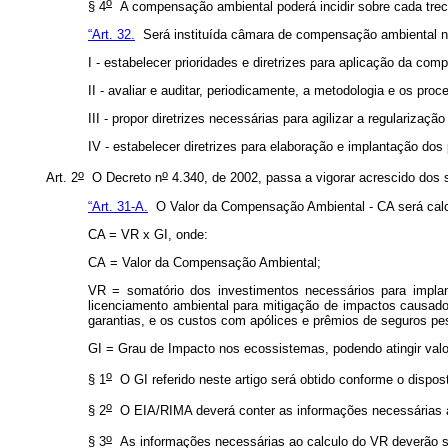
o
§ 4
A compensação ambiental poderá incidir sobre cada trech
“Art. 32.
Será instituída câmara de compensação ambiental no 
I - estabelecer prioridades e diretrizes para aplicação da co
II - avaliar e auditar, periodicamente, a metodologia e os p
III - propor diretrizes necessárias para agilizar a regularizaç
IV - estabelecer diretrizes para elaboração e implantação do
o
o
Art. 2
O Decreto n
4.340, de 2002, passa a vigorar acrescido dos s
“Art. 31-A.
O Valor da Compensação Ambiental - CA será calcul
CA = VR x GI, onde:
CA = Valor da Compensação Ambiental;
VR = somatório dos investimentos necessários para implan
licenciamento ambiental para mitigação de impactos causad
garantias, e os custos com apólices e prêmios de seguros pes
GI = Grau de Impacto nos ecossistemas, podendo atingir valo
o
§ 1
O GI referido neste artigo será obtido conforme o dispos
o
§ 2
O EIA/RIMA deverá conter as informações necessárias a
o
§ 3
As informações necessárias ao calculo do VR deverão se