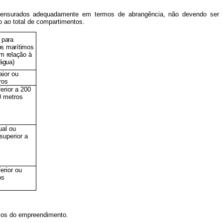
mensurados adequadamente em termos de abrangência, não devendo ser
o ao total de compartimentos.
 para
s marítimos
m relação à
água)
aior ou
ros
erior a 200
0 metros
ual ou
 superior a
erior ou
os
ivos do empreendimento.