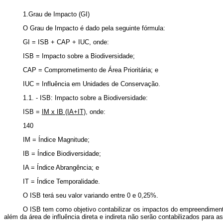
1.Grau de Impacto (GI)
O Grau de Impacto é dado pela seguinte fórmula:
GI = ISB + CAP + IUC
, onde:
ISB = Impacto sobre a Biodiversidade;
CAP = Comprometimento de Área Prioritária; e
IUC = Influência em Unidades de Conservação.
1.1. - ISB: Impacto sobre a Biodiversidade
:
ISB =
IM x IB (IA+IT)
, onde:
140
IM = Índice Magnitude;
IB = Índice Biodiversidade;
IA = Índice Abrangência; e
IT = Índice Temporalidade.
O ISB terá seu valor variando entre 0 e 0,25%.
O ISB tem como objetivo contabilizar os impactos do empreendimento 
além da área de influência direta e indireta não serão contabilizados para as 