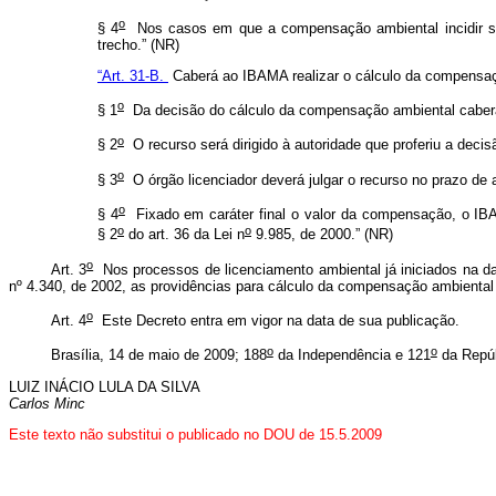
o
§ 4
Nos casos em que a compensação ambiental incidir so
trecho.”
(NR)
“Art. 31-B.
Caberá ao IBAMA realizar o cálculo da compensaç
o
§ 1
Da decisão do cálculo da compensação ambiental caberá r
o
§ 2
O recurso será dirigido à autoridade que proferiu a decis
o
§ 3
O órgão licenciador deverá julgar o recurso no prazo de a
o
§ 4
Fixado em caráter final o valor da compensação, o IBA
o
o
§ 2
do art. 36 da Lei n
9.985, de 2000.” (NR)
o
Art. 3
Nos processos de licenciamento ambiental já iniciados na d
nº 4.340, de 2002, as providências para cálculo da compensação ambienta
o
Art. 4
Este Decreto entra em vigor na data de sua publicação.
o
o
Brasília, 14 de maio de 2009; 188
da Independência e 121
da Repúb
LUIZ INÁCIO LULA DA SILVA
Carlos Minc
Este
texto não substitui o publicado no DOU de 15.5.2009