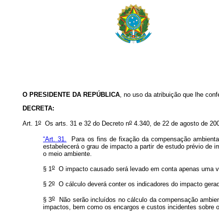
O PRESIDENTE DA REPÚBLICA
, no uso da atribuição que lhe confe
DECRETA:
o
o
Art. 1
Os arts. 31 e 32 do Decreto n
4.340, de 22 de agosto de 200
“Art. 31.
Para os fins de fixação da compensação ambiental 
estabelecerá o grau de impacto a partir de estudo prévio de 
o meio ambiente.
o
§ 1
O impacto causado será levado em conta apenas uma ve
o
§ 2
O cálculo deverá conter os indicadores do impacto gerad
o
§ 3
Não serão incluídos no cálculo da compensação ambienta
impactos, bem como os encargos e custos incidentes sobre o 