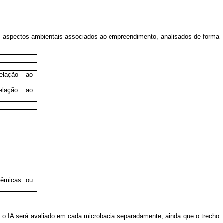
sos aspectos ambientais associados ao empreendimento, analisados de forma
elação ao
elação ao
dêmicas ou
, o IA será avaliado em cada microbacia separadamente, ainda que o trecho