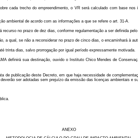
bre cada trecho do empreendimento, o VR será calculado com base nos in
ão ambiental de acordo com as informações a que se refere o art. 31-A.
ecurso no prazo de dez dias, conforme regulamentação a ser definida pelo ó
ão, a qual, se não a reconsiderar no prazo de cinco dias, o encaminhará à aut
té trinta dias, salvo prorrogação por igual período expressamente motivada.
MA definirá sua destinação, ouvido o Instituto Chico Mendes de Conservaçã
ata de publicação deste Decreto, em que haja necessidade de complementaç
l deverão ser adotadas sem prejuízo da emissão das licenças ambientais e s
lica.
ANEXO