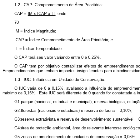
1.2 - CAP: Comprometimento de Área Prioritária
:
CAP =
IM x ICAP x IT
, onde:
70
IM = Índice Magnitude;
ICAP = Índice Comprometimento de Área Prioritária; e
IT = Índice Temporalidade.
O CAP terá seu valor variando entre 0 e 0,25%.
O CAP tem por objetivo contabilizar efeitos do empreendimento sobr
Empreendimentos que tenham impactos insignificantes para a biodiversidad
1.3 - IUC: Influência em Unidade de Conservação
:
O IUC varia de 0 a 0,15%, avaliando a influência do empreendime
máximo de 0,15%. Este IUC será diferente de 0 quando for constatada a i
G1:parque (nacional, estadual e municipal), reserva biológica, estaç
G2:florestas (nacionais e estaduais) e reserva de fauna = 0,10%;
G3:reserva extrativista e reserva de desenvolvimento sustentável = 
G4:área de proteção ambiental, área de relevante interesse ecológico
G5:zonas de amortecimento de unidades de conservação = 0,05%.