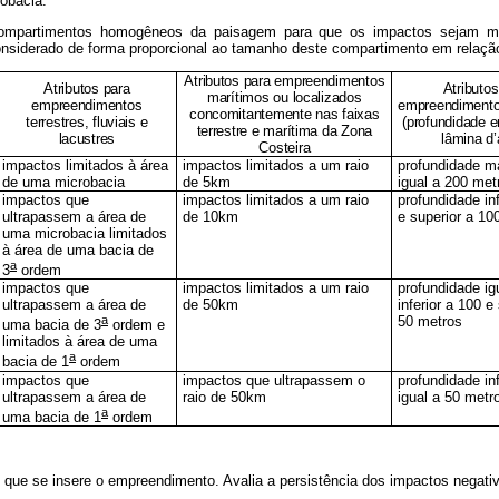
obacia.
s compartimentos homogêneos da paisagem para que os impactos sejam 
considerado de forma proporcional ao tamanho deste compartimento em relaçã
Atributos para empreendimentos
Atributos para
Atributos
marítimos ou localizados
empreendimentos
empreendimento
concomitantemente nas faixas
terrestres, fluviais e
(profundidade e
terrestre e marítima da Zona
lacustres
lâmina d’
Costeira
impactos limitados à área
impactos limitados a um raio
profundidade m
de uma microbacia
de 5km
igual a 200 met
impactos que
impactos limitados a um raio
profundidade inf
ultrapassem a área de
de 10km
e superior a 10
uma microbacia limitados
à área de uma bacia de
a
3
ordem
impactos que
impactos limitados a um raio
profundidade ig
ultrapassem a área de
de 50km
inferior a 100 e
a
50 metros
uma bacia de 3
ordem e
limitados à área de uma
a
bacia de 1
ordem
impactos que
impactos que ultrapassem o
profundidade inf
ultrapassem a área de
raio de 50km
igual a 50 metr
a
uma bacia de 1
ordem
em que se insere o empreendimento. Avalia a persistência dos impactos negat