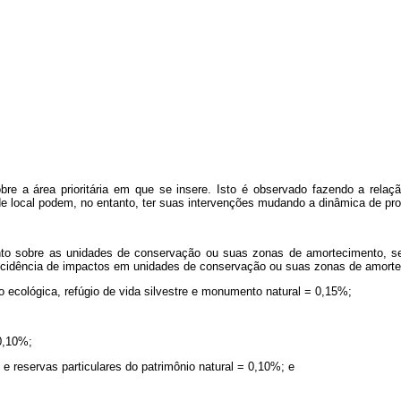
e a área prioritária em que se insere. Isto é observado fazendo a relação 
e local podem, no entanto, ter suas intervenções mudando a dinâmica de pro
nto sobre as unidades de conservação ou suas zonas de amortecimento, s
ncidência de impactos em unidades de conservação ou suas zonas de amorte
ão ecológica, refúgio de vida silvestre e monumento natural = 0,15%;
0,10%;
 e reservas particulares do patrimônio natural = 0,10%; e