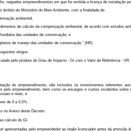
o, naqueles empreendimentos em que for emitida a licença de instalação por
âmbito do Ministério do Meio Ambiente, com a finalidade de:
mpensação ambiental;
rocedimentos de cálculo da compensação ambiental, de acordo com estudos ambi
ão fundiária das unidades de conservação; e
s planos de manejo das unidades de conservação.” (NR)
eguintes artigos:
ado pelo produto do Grau de Impacto - GI com o Valor de Referência - VR, 
tação do empreendimento, não incluídos os investimentos referentes aos
os pelo empreendimento, bem como os encargos e custos incidentes sobre o 
soais e reais; e
res de 0 a 0,5%.
to no Anexo deste Decreto.
o cálculo do GI.
r apresentadas pelo empreendedor ao órgão licenciador antes da emissão da