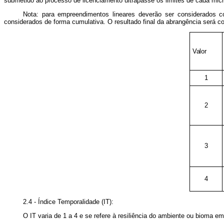
submetido ao processo de licenciamento ultrapasse os limites de cada micr
Nota
: para empreendimentos lineares deverão ser considerado
considerados de forma cumulativa. O resultado final da abrangência será 
Valor
1
2
3
4
2.4 - Índice Temporalidade (IT)
:
O IT varia de 1 a 4 e se refere à resiliência do ambiente ou bioma 