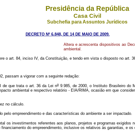
Presidência da República
Casa Civil
Subchefia para Assuntos Jurídicos
DECRETO Nº 6.848, DE 14 DE MAIO DE 2009.
Altera e acrescenta dispositivos ao Dec
ambiental.
re o art. 84, inciso IV, da Constituição, e tendo em vista o disposto no art. 3
2, passam a vigorar com a seguinte redação:
o
de que trata o art. 36 da Lei n
9.985, de 2000, o Instituto Brasileiro d
impacto ambiental e respectivo relatório - EIA/RIMA, ocasião em que consid
z no cálculo.
o pelo empreendimento e das características do ambiente a ser impactado.
l os investimentos referentes aos planos, projetos e programas exigidos n
financiamento do empreendimento, inclusive os relativos às garantias, e os