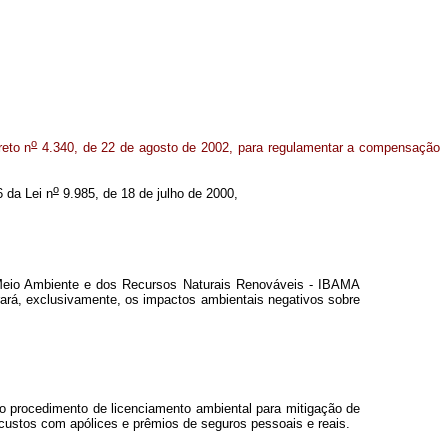
o
reto n
4.340, de 22 de agosto de 2002, para regulamentar a compensação
o
6 da Lei n
9.985, de 18 de julho de 2000,
o Meio Ambiente e dos Recursos Naturais Renováveis - IBAMA
erará, exclusivamente, os impactos ambientais negativos sobre
o procedimento de licenciamento ambiental para mitigação de
 custos com apólices e prêmios de seguros pessoais e reais.