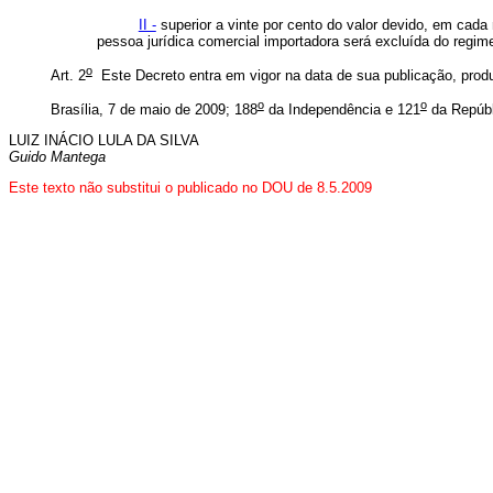
II -
superior a vinte por cento do valor devido, em cad
pessoa jurídica comercial importadora será excluída do regime
o
Art. 2
Este Decreto entra em vigor na data de sua publicação, produ
o
o
Brasília, 7 de maio de 2009; 188
da Independência e 121
da Repúb
LUIZ INÁCIO LULA DA SILVA
Guido Mantega
Este
texto não substitui o publicado no DOU de 8.5.2009