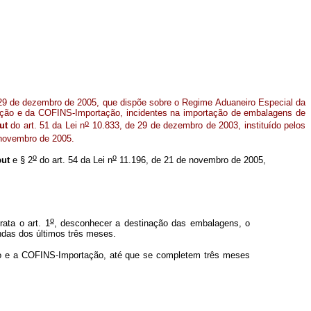
29 de dezembro de 2005, que dispõe sobre o Regime Aduaneiro Especial da
ção e da COFINS-Importação, incidentes na importação de embalagens de
o
ut
do art. 51 da Lei n
10.833, de 29 de dezembro de 2003, instituído pelos
novembro de 2005.
o
o
put
e § 2
do art. 54 da Lei n
11.196, de 21 de novembro de 2005,
o
ata o art. 1
, desconhecer a destinação das embalagens, o
ndas dos últimos três meses.
ção e a COFINS-Importação, até que se completem três meses