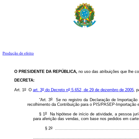
Produção de efeito
O PRESIDENTE DA REPÚBLICA,
no uso das atribuições que lhe co
DECRETA:
o
o
o
Art. 1
O
art. 3
do Decreto n
5.652, de 29 de dezembro de 2005
, 
o
“Art. 3
Se no registro da Declaração de Importação - 
recolhimento da Contribuição para o PIS/PASEP-Importação e
o
§ 1
Na hipótese de início de atividade, a pessoa ju
para aferição das vendas, com base nos pedidos em cartei
o
§ 2
....................................................................
.....................................................................................