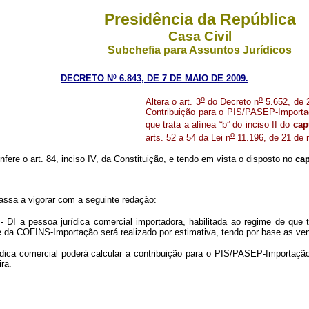
Presidência da República
Casa Civil
Subchefia para Assuntos Jurídicos
DECRETO Nº 6.843, DE 7 DE MAIO DE 2009.
o
o
Altera o art. 3
do Decreto n
5.652, de 
Contribuição para o PIS/PASEP-Importa
que trata a alínea “b” do inciso II do
cap
o
arts. 52 a 54 da Lei n
11.196, de 21 de 
nfere o art. 84, inciso IV, da Constituição, e tendo em vista o disposto no
ca
passa a vigorar com a seguinte redação:
DI a pessoa jurídica comercial importadora, habilitada ao regime de que tr
 da COFINS-Importação será realizado por estimativa, tendo por base as ve
rídica comercial poderá calcular a contribuição para o PIS/PASEP-Importa
ra.
..........................................................................
................................................................................