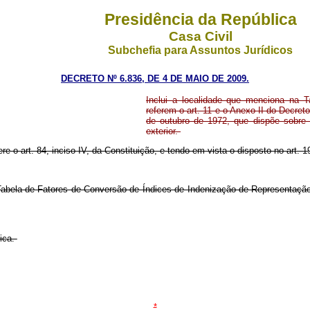
Presidência da República
Casa Civil
Subchefia para Assuntos Jurídicos
DECRETO Nº 6.836, DE 4 DE MAIO DE 2009.
Inclui a localidade que menciona na 
referem o art. 11 e o Anexo II do Decret
de outubro de 1972, que dispõe sobre a
exterior.
re o art. 84, inciso IV, da Constituição, e tendo em vista o disposto no art. 1
abela de Fatores de Conversão de Índices de Indenização de Representação
ica.
*