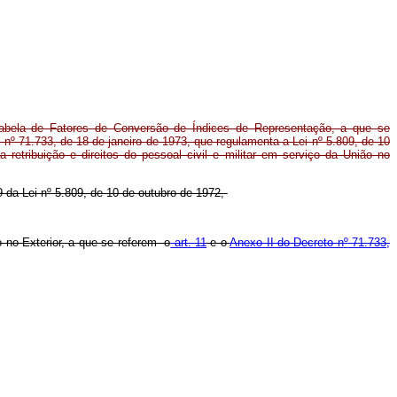
Tabela de Fatores de Conversão de Índices de Representação, a que se
o nº 71.733, de 18 de janeiro de 1973, que regulamenta a Lei nº 5.809, de 10
 retribuição e direitos do pessoal civil e militar em serviço da União no
9 da Lei n
º
5.809, de 10 de outubro de 1972,
 no Exterior, a que se referem o
art. 11
e o
Anexo II do Decreto n
º
71.733,