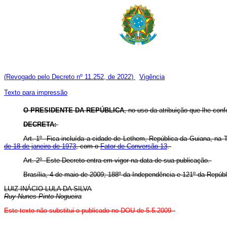
(Revogado pelo Decreto nº 11.252, de 2022)
Vigência
Texto para impressão
O PRESIDENTE DA REPÚBLICA
, no uso da atribuição que lhe confe
DECRETA:
Art. 1
º
Fica incluída a cidade de Lethem, República da Guiana, na T
de 18 de janeiro de 1973
, com o
Fator de Conversão 13
.
Art. 2
º
Este Decreto entra em vigor na data de sua publicação.
Brasília, 4 de maio de 2009; 188
º
da Independência e 121
º
da Repúbl
LUIZ INÁCIO LULA DA SILVA
Ruy Nunes Pinto Nogueira
Este
texto não substitui o publicado no DOU de 5.5.2009