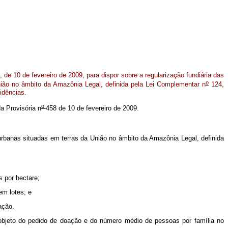
 de 10 de fevereiro de 2009, para dispor sobre a regularização fundiária das
o
ião no âmbito da Amazônia Legal, definida pela Lei Complementar n
124,
idências.
o
da Provisória n
458 de 10 de fevereiro de 2009.
s urbanas situadas em terras da União no âmbito da Amazônia Legal, definida
s por hectare;
em lotes; e
oação.
 objeto do pedido de doação e do número médio de pessoas por família no