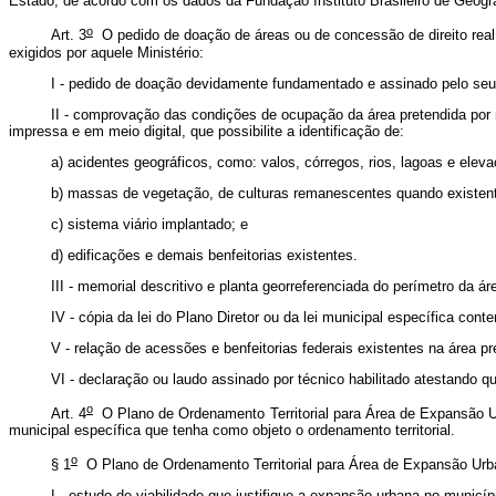
Estado, de acordo com os dados da Fundação Instituto Brasileiro de Geogra
o
Art. 3
O pedido de doação de áreas ou de concessão de direito real 
exigidos por aquele Ministério:
I - pedido de doação devidamente fundamentado e assinado pelo seu
II - comprovação das condições de ocupação da área pretendida por m
impressa e em meio digital, que possibilite a identificação de:
a) acidentes geográficos, como: valos, córregos, rios, lagoas e elev
b) massas de vegetação, de culturas remanescentes quando existente
c) sistema viário implantado; e
d) edificações e demais benfeitorias existentes.
III - memorial descritivo e planta georreferenciada do perímetro da 
IV - cópia da lei do Plano Diretor ou da lei municipal específica c
V - relação de acessões e benfeitorias federais existentes na área p
VI - declaração ou laudo assinado por técnico habilitado atestando 
o
Art. 4
O Plano de Ordenamento Territorial para Área de Expansão U
municipal específica que tenha como objeto o ordenamento territorial.
o
§ 1
O Plano de Ordenamento Territorial para Área de Expansão Urban
I - estudo de viabilidade que justifique a expansão urbana no municíp