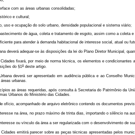
erface com as áreas urbanas consolidadas;
tórico e cultural;
to, uso e ocupação do solo urbano, densidade populacional e sistema viário;
a, abastecimento de água, coleta e tratamento de esgoto, assim como a coleta e
iciente para atender à demanda habitacional de interesse social, atual ou fut
a deverá adequar-se às disposições da lei do Plano Diretor Municipal, qua
Cidades fixará, por meio de norma técnica, os elementos e condicionantes a
o
sições do §1
deste artigo.
bana deverá ser apresentado em audiência pública e ao Conselho Municipa
s áreas urbanas.
ios as áreas requeridas, após consulta à Secretaria do Patrimônio da União,
amas Urbanos do Ministério das Cidades.
e ofício, acompanhado de arquivo eletrônico contendo os documentos previst
eresse na área, no prazo máximo de trinta dias, importando o silêncio na a
nteresse ou vínculo da área a ser regularizada com o desenvolvimento de su
Cidades emitirá parecer sobre as peças técnicas apresentadas pelos municíp