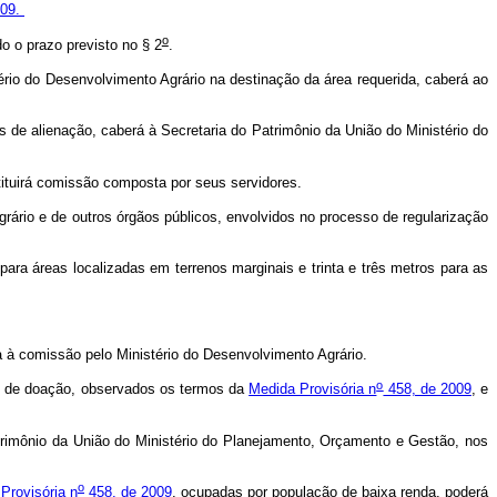
009.
o
o o prazo previsto no § 2
.
io do Desenvolvimento Agrário na destinação da área requerida, caberá ao
 de alienação, caberá à Secretaria do Patrimônio da União do Ministério do
tituirá comissão composta por seus servidores.
grário e de outros órgãos públicos, envolvidos no processo de regularização
ara áreas localizadas em terrenos marginais e trinta e três metros para as
da à comissão pelo Ministério do Desenvolvimento Agrário.
o
io de doação, observados os termos da
Medida Provisória n
458, de 2009
, e
trimônio da União do Ministério do Planejamento, Orçamento e Gestão, nos
o
 Provisória n
458, de 2009
, ocupadas por população de baixa renda, poderá