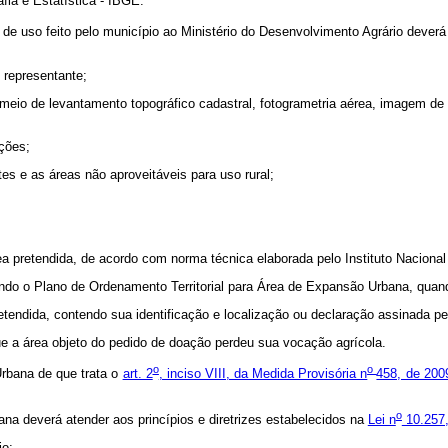
fia e Estatística - IBGE.
de uso feito pelo município ao Ministério do Desenvolvimento Agrário dever
 representante;
eio de levantamento topográfico cadastral, fotogrametria aérea, imagem de 
ações;
s e as áreas não aproveitáveis para uso rural;
área pretendida, de acordo com norma técnica elaborada pelo Instituto Nacion
ontendo o Plano de Ordenamento Territorial para Área de Expansão Urbana, qua
retendida, contendo sua identificação e localização ou declaração assinada pe
que a área objeto do pedido de doação perdeu sua vocação agrícola.
o
o
rbana de que trata o
art. 2
, inciso VIII, da Medida Provisória n
458, de 200
o
a deverá atender aos princípios e diretrizes estabelecidos na
Lei n
10.257,
io;