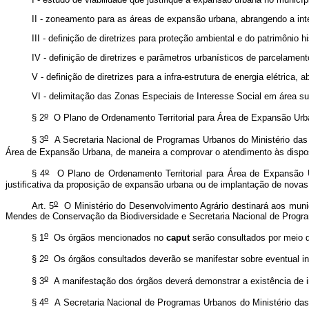
II - zoneamento para as áreas de expansão urbana, abrangendo a int
III - definição de diretrizes para proteção ambiental e do patrimônio his
IV - definição de diretrizes e parâmetros urbanísticos de parcelamen
V - definição de diretrizes para a infra-estrutura de energia elétric
VI - delimitação das Zonas Especiais de Interesse Social em área suf
o
§ 2
O Plano de Ordenamento Territorial para Área de Expansão Urban
o
§ 3
A Secretaria Nacional de Programas Urbanos do Ministério das 
Área de Expansão Urbana, de maneira a comprovar o atendimento às dispo
o
§ 4
O Plano de Ordenamento Territorial para Área de Expansão Ur
justificativa da proposição de expansão urbana ou de implantação de nova
o
Art. 5
O Ministério do Desenvolvimento Agrário destinará aos municíp
Mendes de Conservação da Biodiversidade e Secretaria Nacional de Progr
o
§ 1
Os órgãos mencionados no
caput
serão consultados por meio d
o
§ 2
Os órgãos consultados deverão se manifestar sobre eventual int
o
§ 3
A manifestação dos órgãos deverá demonstrar a existência de i
o
§ 4
A Secretaria Nacional de Programas Urbanos do Ministério das 