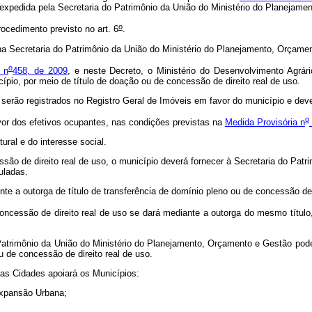
ia expedida pela Secretaria do Patrimônio da União do Ministério do Planeja
o
ocedimento previsto no art. 6
.
na Secretaria do Patrimônio da União do Ministério do Planejamento, Orçamen
o
 n
458, de 2009
, e neste Decreto, o Ministério do Desenvolvimento Agrár
ípio, por meio de título de doação ou de concessão de direito real de uso.
 serão registrados no Registro Geral de Imóveis em favor do município e deve
o
avor dos efetivos ocupantes, nas condições previstas na
Medida Provisória n
tural e do interesse social.
são de direito real de uso, o município deverá fornecer à Secretaria do Pat
tuladas.
te a outorga de título de transferência de domínio pleno ou de concessão de 
oncessão de direito real de uso se dará mediante a outorga do mesmo títul
 Patrimônio da União do Ministério do Planejamento, Orçamento e Gestão pode
 de concessão de direito real de uso.
das Cidades apoiará os Municípios:
Expansão Urbana;