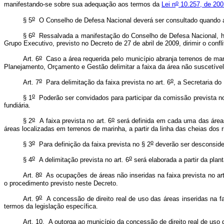
o
manifestando-se sobre sua adequação aos termos da
Lei n
10.257, de 200
o
§ 5
O Conselho de Defesa Nacional deverá ser consultado quando a re
o
§ 6
Ressalvada a manifestação do Conselho de Defesa Nacional, hav
Grupo Executivo, previsto no Decreto de 27 de abril de 2009, dirimir o confl
o
Art. 6
Caso a área requerida pelo município abranja terrenos de mari
Planejamento, Orçamento e Gestão delimitar a faixa da área não suscetível
o
o
Art. 7
Para delimitação da faixa prevista no art. 6
, a Secretaria d
o
§ 1
Poderão ser convidados para participar da comissão prevista 
fundiária.
o
o
§ 2
A faixa prevista no art. 6
será definida em cada uma das áreas 
áreas localizadas em terrenos de marinha, a partir da linha das cheias dos
o
o
§ 3
Para definição da faixa prevista no § 2
deverão ser desconside
o
o
§ 4
A delimitação prevista no art. 6
será elaborada a partir da plant
o
Art. 8
As ocupações de áreas não inseridas na faixa prevista no art
o procedimento previsto neste Decreto.
o
Art. 9
A concessão de direito real de uso das áreas inseridas na fai
termos da legislação específica.
Art. 10. A outorga ao município da concessão de direito real de uso