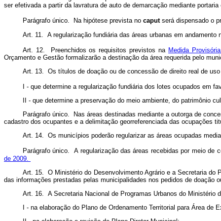
ser efetivada a partir da lavratura de auto de demarcação mediante portar
Parágrafo único. Na hipótese prevista no
caput
será dispensado o pr
Art. 11. A regularização fundiária das áreas urbanas em andamento 
Art. 12. Preenchidos os requisitos previstos na
Medida Provisória
Orçamento e Gestão formalizarão a destinação da área requerida pelo munic
Art. 13. Os títulos de doação ou de concessão de direito real de uso
I - que determine a regularização fundiária dos lotes ocupados em f
II - que determine a preservação do meio ambiente, do patrimônio cul
Parágrafo único. Nas áreas destinadas mediante a outorga de conces
cadastro dos ocupantes e a delimitação georreferenciada das ocupações ti
Art. 14. Os municípios poderão regularizar as áreas ocupadas median
Parágrafo único. A regularização das áreas recebidas por meio de c
de 2009.
Art. 15. O Ministério do Desenvolvimento Agrário e a Secretaria do
das informações prestadas pelas municipalidades nos pedidos de doação ou
Art. 16. A Secretaria Nacional de Programas Urbanos do Ministério 
I - na elaboração do Plano de Ordenamento Territorial para Área de 