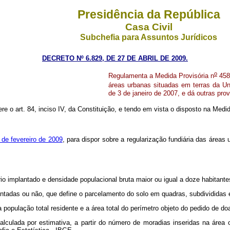
Presidência da República
Casa Civil
Subchefia para Assuntos Jurídicos
DECRETO Nº 6.829, DE 27 DE ABRIL DE 2009.
o
Regulamenta a Medida Provisória n
458,
áreas urbanas situadas em terras da Un
de 3 de janeiro de 2007, e dá outras prov
ere o art. 84, inciso IV, da Constituição, e tendo em vista o disposto na Medi
de fevereiro de 2009
, para dispor sobre a regularização fundiária das área
o implantado e densidade populacional bruta maior ou igual a doze habitante
mentadas ou não, que define o parcelamento do solo em quadras, subdivididas 
 a população total residente e a área total do perímetro objeto do pedido de d
alculada por estimativa, a partir do número de moradias inseridas na área