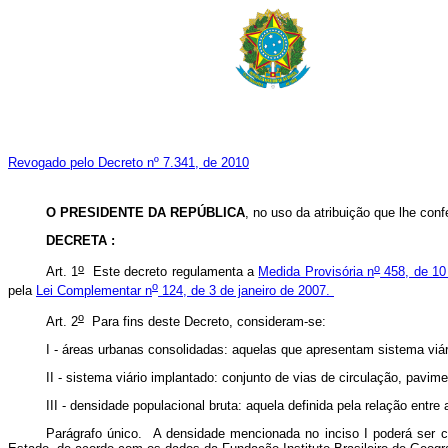
Revogado pelo Decreto nº 7.341, de 2010
O PRESIDENTE DA REPÚBLICA
, no uso da atribuição que lhe conf
DECRETA :
o
o
Art. 1
Este decreto regulamenta a
Medida Provisória n
458, de 10 
o
pela
Lei Complementar n
124, de 3 de janeiro de 2007.
o
Art. 2
Para fins deste Decreto, consideram-se:
I - áreas urbanas consolidadas: aquelas que apresentam sistema viári
II - sistema viário implantado: conjunto de vias de circulação, pavi
III - densidade populacional bruta: aquela definida pela relação entre
Parágrafo único. A densidade mencionada no inciso I poderá ser c