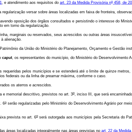
o
1
, e atendimento aos requisitos do
art. 23 da Medida Provisória n
458, de 2
gularização versar sobre áreas localizadas em faixa de fronteira, observad
endo oposição dos órgãos consultados e persistindo o interesse do Ministér
ito em torno da regularização.
nha, marginais ou reservados, seus acrescidos ou outras áreas insuscetíveis
 à alienação.
o Patrimônio da União do Ministério do Planejamento, Orçamento e Gestão ins
no
caput
, os representantes do município, do Ministério do Desenvolvimento A
requeridas pelos municípios e se estenderá até o limite de quinze metros, p
 rios federais ou da linha de preamar máxima, conforme o caso.
rados os aterros e acrescidos.
o
a e memorial descritivo, previstos no art. 3
, inciso III, que será encaminha
o
. 6
serão regularizadas pelo Ministério do Desenvolvimento Agrário por me
o
xa prevista no art. 6
será outorgada aos municípios pela Secretaria do Pa
 das áreas localizadas integralmente nas áreas previstas no
art. 22 da Medida