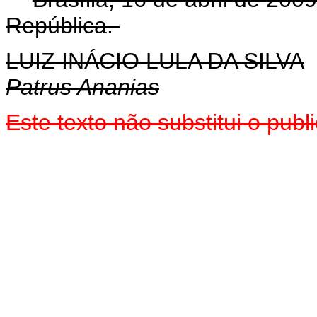
República.
LUIZ INÁCIO LULA DA SILVA
Patrus Ananias
Este
texto não substitui o pub