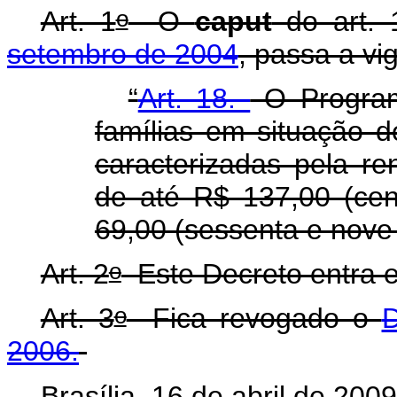
o
Art. 1
O
caput
do art.
setembro de 2004
, passa a vi
“
Art. 18.
O Program
famílias em situação 
caracterizadas pela re
de até R$ 137,00 (cent
69,00 (sessenta e nove 
o
Art. 2
Este Decreto entra e
o
Art. 3
Fica revogado o
D
2006.
Brasília, 16 de abril de 200