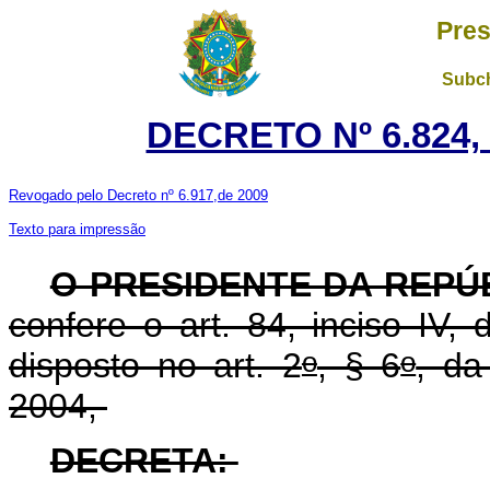
Pres
Subch
DECRETO Nº 6.824, 
Revogado pelo Decreto nº 6.917,de 2009
Texto para impressão
O PRESIDENTE DA REPÚ
confere o art. 84, inciso IV,
o
o
disposto no art. 2
, § 6
, da
2004,
DECRETA: