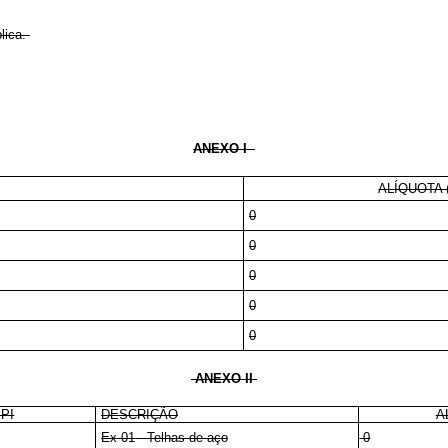
lica.
ANEXO I
ALÍQUOTA 
0
0
0
0
0
ANEXO II
PI
DESCRIÇÃO
A
Ex 01 - Telhas de aço
0