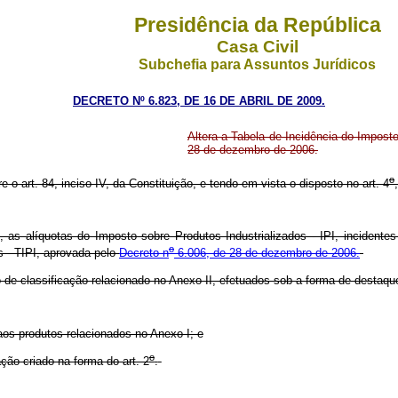
Presidência da República
Casa Civil
Subchefia para Assuntos Jurídicos
DECRETO Nº 6.823, DE 16 DE ABRIL DE 2009.
Altera a Tabela de Incidência do Imposto
28 de dezembro de 2006.
o
e o art. 84, inciso IV, da Constituição, e tendo em vista o disposto no art. 4
s alíquotas do Imposto sobre Produtos Industrializados - IPI, incidentes 
o
s - TIPI, aprovada pelo
Decreto n
6.006, de 28 de dezembro de 2006.
de classificação relacionado no Anexo II, efetuados sob a forma de destaque
 aos produtos relacionados no Anexo I; e
o
ção criado na forma do art. 2
.