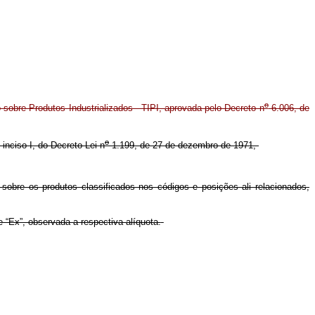
o
 sobre Produtos Industrializados - TIPI, aprovada pelo Decreto n
6.006, de
o
, inciso I, do Decreto-Lei n
1.199, de 27 de dezembro de 1971,
sobre os produtos classificados nos códigos e posições ali relacionados,
 “Ex”, observada a respectiva alíquota.