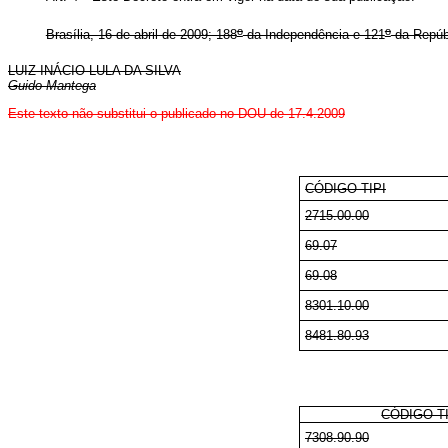
o
o
Brasília, 16 de abril de 2009; 188
da Independência e 121
da Repúb
LUIZ INÁCIO LULA DA SILVA
Guido Mantega
Este
texto não substitui o publicado no DOU de 17.4.2009
CÓDIGO TIPI
2715.00.00
69.07
69.08
8301.10.00
8481.80.93
CÓDIGO TI
7308.90.90