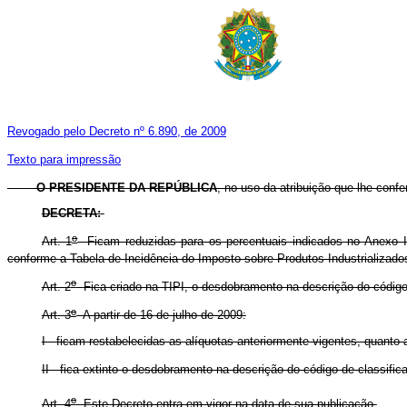
Revogado pelo Decreto nº 6.890, de 2009
Texto para impressão
O PRESIDENTE DA REPÚBLICA
, no uso da atribuição que lhe confer
DECRETA:
o
Art. 1
Ficam reduzidas para os percentuais indicados no Anexo I, a
conforme a Tabela de Incidência do Imposto sobre Produtos Industrializado
o
Art. 2
Fica criado na TIPI, o desdobramento na descrição do código 
o
Art. 3
A partir de 16 de julho de 2009:
I - ficam restabelecidas as alíquotas anteriormente vigentes, quanto
II - fica extinto o
desdobramento na descrição do código de classifica
o
Art. 4
Este Decreto entra em vigor na data de sua publicação.