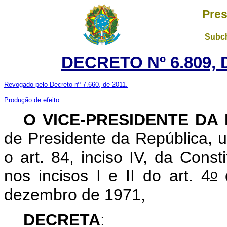
Pres
Subch
DECRETO Nº 6.809, 
Revogado pelo Decreto nº 7.660, de 2011.
Produção de efeito
O VICE-PRESIDENTE DA
de Presidente da República, u
o art. 84, inciso IV, da Const
o
nos incisos I e II do art. 4
d
dezembro de 1971,
DECRETA
: