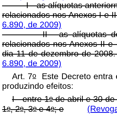
I - as alíquotas anteriorme
relacionados nos Anexos I e II
6.890, de 2009)
II - as alíquotas do IPI
relacionados nos Anexos II e
dia 11 de dezembro de 2008.
6.890, de 2009)
o
Art. 7
Este Decreto entra e
produzindo efeitos:
o
I - entre 1
de abril e 30 de
o
o
o
o
1
, 2
, 3
e 4
; e
(Revoga