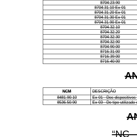
8704.23.90
8704.31.10 Ex 01
8704.31.20 Ex 01
8704.31.30 Ex 01
8704.31.90 Ex 01
8704.32.10
8704.32.20
8704.32.30
8704.32.90
8704.90.00
8716.31.00
8716.39.00
8716.40.00
AN
NCM
DESCRIÇÃO
8481.90.10
Ex 01 - Dos dispositivos
8536.50.90
Ex 03 - Do tipo utilizado
A
“NC 