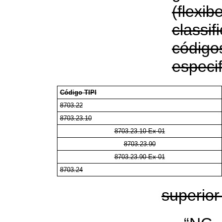
(flexib
class
códig
especi
Código TIPI
8703.22
8703.23.10
8703.23.10 Ex 01
8703.23.90
8703.23.90 Ex 01
8703.24
superior