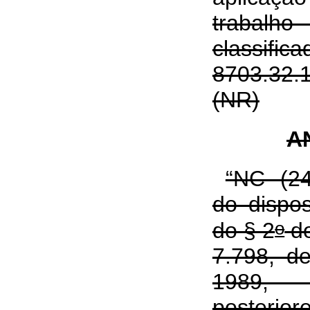
trabalho
classific
8703.32.1
(NR)
A
“NC (24
do dispos
o
do § 2
do
7.798, d
1989,
posterior