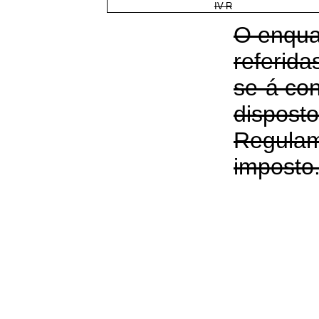
IV-R
O enqua
referida
se-á co
disposto
Regulam
imposto.