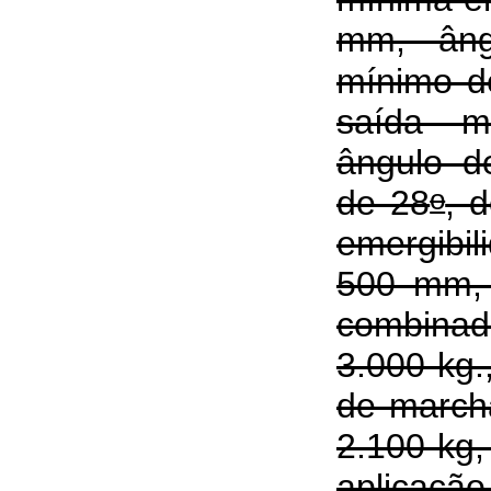
mm, âng
mínimo d
saída m
ângulo d
o
de 28
, 
emergibil
500 mm, 
combina
3.000 kg
de march
2.100 kg,
aplicaç