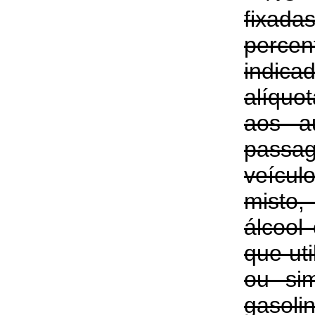
fix
percen
ind
alíquo
aos a
pass
veíc
misto
álcool
que uti
ou si
gasol