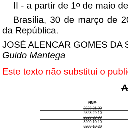
o
II - a partir de 1
de maio de 
Brasília, 30 de março de 
da República.
JOSÉ ALENCAR GOMES DA S
Guido Mantega
Este
texto não substitui o pub
A
NCM
2523.21.00
2523.29.10
2523.29.90
3209.10.10
3209.10.20