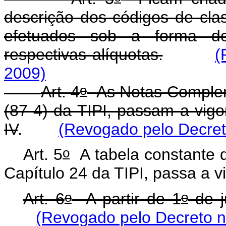
descrição dos códigos de clas
efetuados sob a forma de
respectivas alíquotas.
(
2009)
o
Art. 4
As Notas Complem
(87-4) da TIPI, passam a vig
IV
.
(Revogado pelo Decret
o
Art. 5
A tabela constante 
Capítulo 24 da TIPI, passa a 
o
o
Art. 6
A partir de 1
de j
(Revogado pelo Decreto n