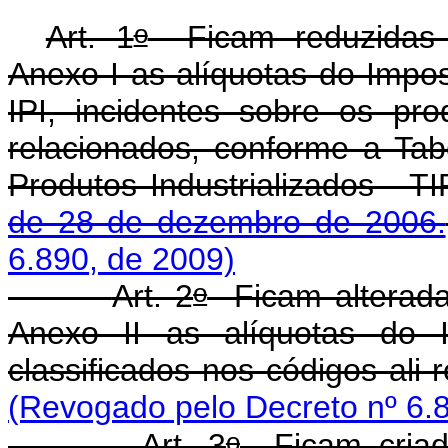
o
Art. 1
Ficam reduzidas p
Anexo I as alíquotas do Impos
IPI, incidentes sobre os pro
relacionados, conforme a Tab
Produtos Industrializados - T
de 28 de dezembro de 2006.
6.890, de 2009)
o
Art. 2
Ficam alteradas
Anexo II as alíquotas do I
classificados nos códigos ali
(Revogado pelo Decreto nº 6.
o
Art. 3
Ficam criad