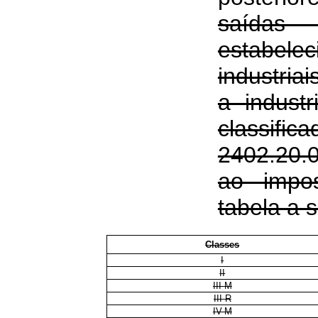
saí
estabele
industria
a industr
classifi
2402.20.0
ao impo
tabela a s
Classes
I
II
III-M
III-R
IV-M