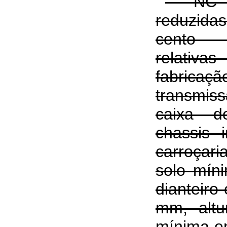
“NC (
reduzid
cento 
relativas
fabricaç
transmis
caixa de
chassis 
carroçari
solo mín
dianteiro
mm, altu
mínima en