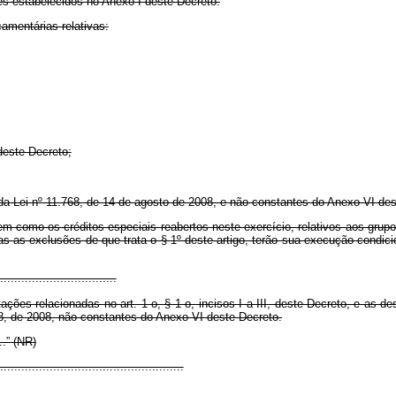
es estabelecidos no Anexo I deste Decreto.
amentárias relativas:
deste Decreto;
a Lei nº 11.768, de 14 de agosto de 2008, e não constantes do Anexo VI des
em como os créditos especiais reabertos neste exercício, relativos aos grup
das as exclusões de que trata o § 1º deste artigo, terão sua execução condic
.................................
ações relacionadas no art. 1 o, § 1 o, incisos I a III, deste Decreto, e as 
68, de 2008, não constantes do Anexo VI deste Decreto.
....” (NR)
....................................................