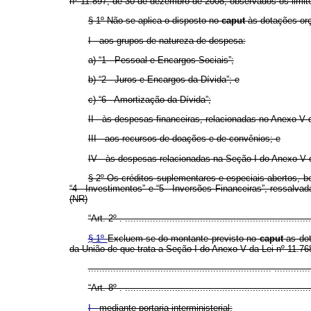
nº 11.897, de 30 de dezembro de 2008, observados os limit
§ 1º Não se aplica o disposto no
caput
às dotações orç
I - aos grupos de natureza de despesa:
a) “1 - Pessoal e Encargos Sociais”;
b) “2 - Juros e Encargos da Dívida”; e
c) “6 - Amortização da Dívida”;
II - às despesas financeiras, relacionadas no Anexo V 
III - aos recursos de doações e de convênios; e
IV - às despesas relacionadas na Seção I do Anexo V d
§ 2º Os créditos suplementares e especiais abertos, b
“4 - Investimentos” e “5 - Inversões Financeiras”, ressalva
(NR)
“Art. 2º . ...................................................................
§ 1º
Excluem-se do montante previsto no
caput
as dot
da União de que trata a Seção I do Anexo V da Lei nº 11.7
.................................................................. ...........
“Art. 8º . ...................................................................
I -
mediante portaria interministerial: