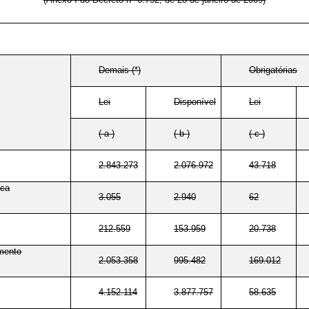
Demais (*)
Obrigatórias
Lei
Disponível
Lei
( a )
( b )
( c )
2.843.273
2.076.972
43.718
ica
3.055
2.940
62
212.559
153.959
20.738
imento
2.053.358
995.482
169.012
4.152.114
3.877.757
58.635