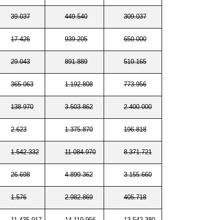
39.037
449.540
309.037
17.426
939.205
650.000
29.043
891.889
510.165
365.063
1.192.808
773.956
138.970
3.503.862
2.400.000
2.623
1.375.870
196.818
1.542.332
11.084.970
8.371.721
26.698
4.899.362
3.155.660
1.576
2.982.869
405.718
11.435.917
14.119.956
13.542.380