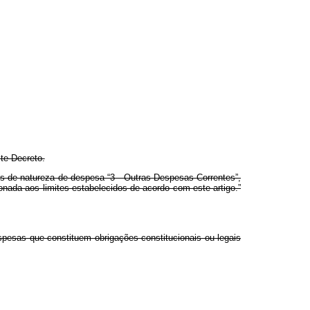
te Decreto.
os de natureza de despesa “3 - Outras Despesas Correntes”,
ionada aos limites estabelecidos de acordo com este artigo.”
despesas que constituem obrigações constitucionais ou legais