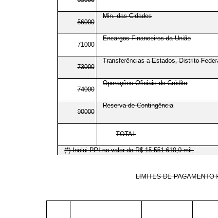
Min. das Cidades
56000
Encargos Financeiros da União
71000
Transferências a Estados, Distrito Feder
73000
Operações Oficiais de Crédito
74000
Reserva de Contingência
90000
TOTAL
(*) Inclui PPI no valor de R$ 15.551.610,0 mil.
LIMITES DE PAGAMENTO 