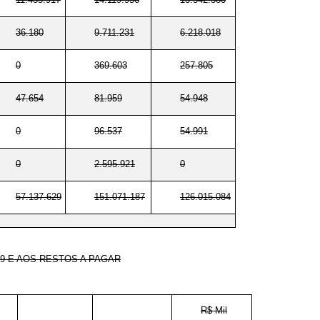
36.180
9.711.231
6.218.018
0
369.603
257.805
47.654
81.959
54.948
0
96.537
54.991
0
2.595.921
0
57.137.629
151.071.187
126.015.084
9 E AOS RESTOS A PAGAR
R$ Mil