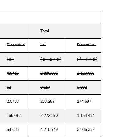
Total
Disponível
Lei
Disponível
( d )
( e = a + c )
( f = b + d )
43.718
2.886.991
2.120.690
62
3.117
3.002
20.738
233.297
174.697
169.012
2.222.370
1.164.494
58.635
4.210.749
3.936.392