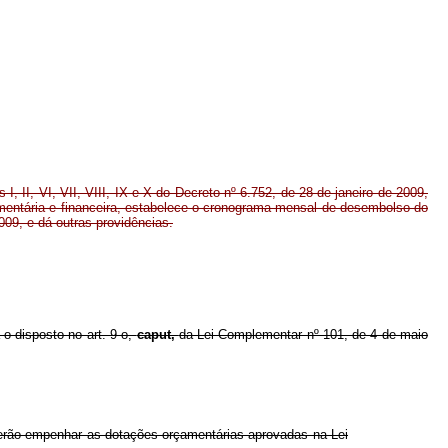
s I, II, VI, VII, VIII, IX e X do Decreto nº 6.752, de 28 de janeiro de 2009,
entária e financeira, estabelece o cronograma mensal de desembolso do
009, e dá outras providências.
 o disposto no art. 9 o,
caput,
da Lei Complementar nº 101, de 4 de maio
derão empenhar as dotações orçamentárias aprovadas na Lei