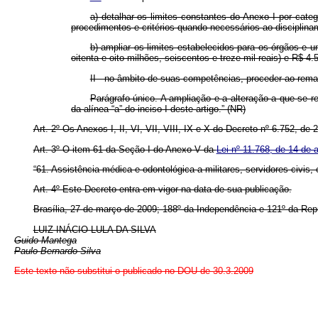
a) detalhar os limites constantes do Anexo I por cat
procedimentos e critérios quando necessários ao disciplin
b) ampliar os limites estabelecidos para os órgãos e 
oitenta e oito milhões, seiscentos e treze mil reais) e R$ 4
II - no âmbito de suas competências, proceder ao rema
Parágrafo único. A ampliação e a alteração a que se re
da alínea “a” do inciso I deste artigo.” (NR)
Art. 2º Os Anexos I, II, VI, VII, VIII, IX e X do Decreto nº 6.752, de
Art. 3º O item 61 da Seção I do Anexo V da
Lei nº 11.768, de 14 de
“61. Assistência médica e odontológica a militares, servidores civis,
Art. 4º Este Decreto entra em vigor na data de sua publicação.
Brasília, 27 de março de 2009; 188º da Independência e 121º da Rep
LUIZ INÁCIO LULA DA SILVA
Guido Mantega
Paulo Bernardo Silva
Este texto não substitui o publicado no DOU de 30.3.2009