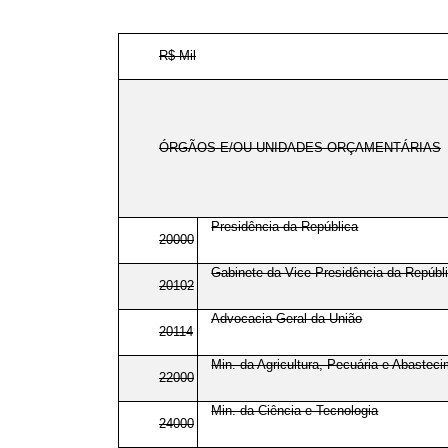
R$ Mil
ÓRGÃOS E/OU UNIDADES ORÇAMENTÁRIAS
Presidência da República
20000
Gabinete da Vice-Presidência da Repúbl
20102
Advocacia-Geral da União
20114
Min. da Agricultura, Pecuária e Abastec
22000
Min. da Ciência e Tecnologia
24000