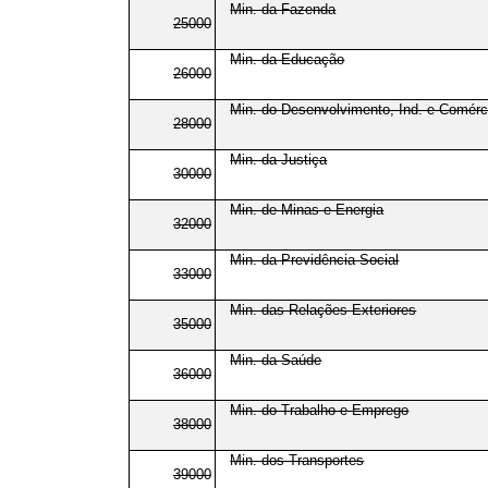
Min. da Fazenda
25000
Min. da Educação
26000
Min. do Desenvolvimento, Ind. e Comérci
28000
Min. da Justiça
30000
Min. de Minas e Energia
32000
Min. da Previdência Social
33000
Min. das Relações Exteriores
35000
Min. da Saúde
36000
Min. do Trabalho e Emprego
38000
Min. dos Transportes
39000