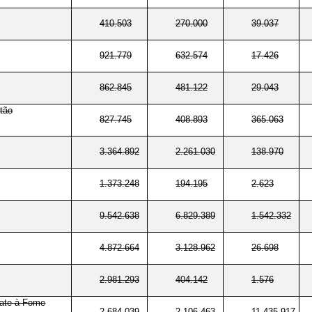
410.503
270.000
39.037
921.779
632.574
17.426
862.845
481.122
29.043
tão
827.745
408.893
365.063
3.364.892
2.261.030
138.970
1.373.248
194.195
2.623
9.542.638
6.829.389
1.542.332
4.872.664
3.128.962
26.698
2.981.293
404.142
1.576
bate à Fome
2.684.039
2.106.463
11.435.917