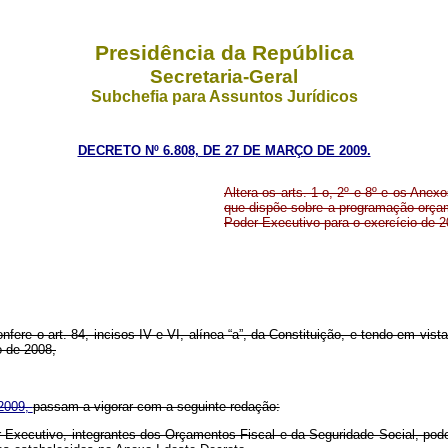
Presidência da República
Secretaria-Geral
Subchefia para Assuntos Jurídicos
DECRETO Nº 6.808, DE 27 DE MARÇO DE 2009.
Altera os arts. 1 o, 2º e 8º e os Anexo
que dispõe sobre a programação orçam
Poder Executivo para o exercício de 2
nfere o art. 84, incisos IV e VI, alínea “a”, da Constituição, e tendo em vista
o de 2008,
 2009,
passam a vigorar com a seguinte redação:
r Executivo, integrantes dos Orçamentos Fiscal e da Seguridade Social, po