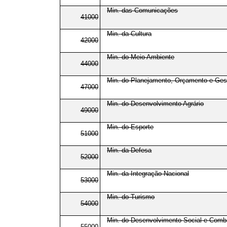
Min. das Comunicações
41000
Min. da Cultura
42000
Min. do Meio Ambiente
44000
Min. do Planejamento, Orçamento e Ges
47000
Min. do Desenvolvimento Agrário
49000
Min. do Esporte
51000
Min. da Defesa
52000
Min. da Integração Nacional
53000
Min. do Turismo
54000
Min. do Desenvolvimento Social e Com
55000