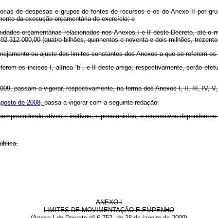
egorias de despesas e grupos de fontes de recursos e os do Anexo II por g
amento da execução orçamentária do exercício; e
unidades orçamentárias relacionados nos Anexos I e II deste Decreto, até o 
.592.312.000,00 (quatro bilhões, quinhentos e noventa e dois milhões, trezent
nejamento ou ajuste dos limites constantes dos Anexos a que se referem os a
ferem os incisos I, alínea “b”, e II deste artigo, respectivamente, serão e
 2009, passam a vigorar, respectivamente, na forma dos Anexos I, II, III, IV, V
 agosto de 2008,
passa a vigorar com a seguinte redação:
 compreendendo ativos e inativos, e pensionistas, e respectivos dependentes (
ública.
ANEXO I
LIMITES DE MOVIMENTAÇÃO E EMPENHO
(Anexo I do Decreto nº 6.752, de 28 de janeiro de 2009)