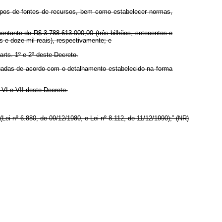
rupos de fontes de recursos, bem como estabelecer normas,
montante de R$ 3.788.613.000,00 (três bilhões, setecentos e
os e doze mil reais), respectivamente; e
rts. 1º e 2º deste Decreto.
fetuadas de acordo com o detalhamento estabelecido na forma
, VI e VII deste Decreto.
Lei nº 6.880, de 09/12/1980, e Lei nº 8.112, de 11/12/1990);” (NR)