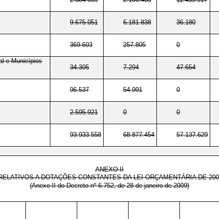
9.675.051
6.181.838
36.180
369.603
257.805
0
al e Municípios
34.305
7.294
47.654
96.537
54.991
0
2.595.921
0
0
93.933.558
68.877.454
57.137.629
ANEXO II
RELATIVOS A DOTAÇÕES CONSTANTES DA LEI ORÇAMENTÁRIA DE 200
(Anexo II do Decreto nº 6.752, de 28 de janeiro de 2009)