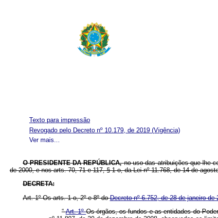
Texto para impressão
Revogado pelo Decreto nº 10.179, de 2019
(Vigência)
Ver mais...
O
PRESIDENTE DA REPÚBLICA,
no uso das atribuições que lhe co
de 2000, e nos arts. 70, 71 e 117, § 1 o, da Lei nº 11.768, de 14 de agost
DECRETA:
Art. 1º Os arts. 1 o, 2º e 8º do
Decreto nº 6.752, de 28 de janeiro de
“
Art. 1º
Os órgãos, os fundos e as entidades do Pode