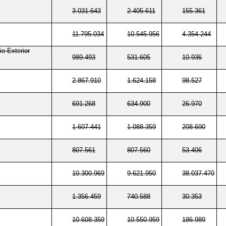
3.031.643
2.405.611
155.361
11.795.034
10.545.956
4.354.244
o Exterior
989.493
531.605
10.936
2.867.910
1.624.158
98.527
691.268
634.900
26.970
1.607.441
1.088.359
208.690
807.561
807.560
53.406
10.300.969
9.621.950
38.037.470
1.356.459
740.588
30.353
10.608.359
10.550.959
186.989