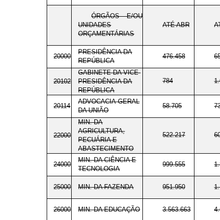
ÓRGÃOS E/OU
UNIDADES
ATÉ ABR
A
ORÇAMENTÁRIAS
PRESIDÊNCIA DA
20000
476.458
6
REPÚBLICA
GABINETE DA VICE-
784
1
20102
PRESIDÊNCIA DA
REPÚBLICA
ADVOCACIA-GERAL
20114
58.705
7
DA UNIÃO
MIN. DA
AGRICULTURA,
522.217
6
22000
PECUÁRIA E
ABASTECIMENTO
MIN. DA CIÊNCIA E
24000
999.555
1
TECNOLOGIA
25000
MIN. DA FAZENDA
951.950
1
26000
MIN. DA EDUCAÇÃO
3.563.663
4