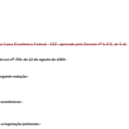
o
a Caixa Econômica Federal - CEF, aprovado pelo Decreto n
6.473, de 5 de
o
to-Lei n
759, de 12 de agosto de 1969,
seguinte redação:
 e econômicos.
 a legislação pertinente.