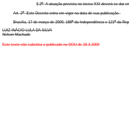
o
§ 2
A atuação prevista no inciso XXI deverá se dar e
o
Art. 2
Este Decreto entra em vigor na data de sua publicação.
o
o
Brasília, 17 de março de 2009; 188
da Independência e 121
da Rep
LUIZ INÁCIO LULA DA SILVA
Nelson Machado
Este
texto não substitui o publicado no DOU de 18.3.2009