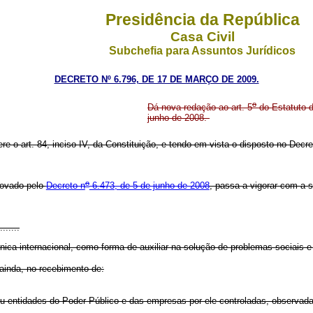
Presidência da República
Casa Civil
Subchefia para Assuntos Jurídicos
DECRETO Nº 6.796, DE 17 DE MARÇO DE 2009.
o
Dá nova redação ao art. 5
do Estatuto d
junho de 2008.
ere o art. 84, inciso IV, da Constituição, e tendo em vista o disposto no Decre
o
rovado pelo
Decreto n
6.473, de 5 de junho de 2008
, passa a vigorar com a 
.......
nica internacional, como forma de auxiliar na solução de problemas sociais
inda, no recebimento de:
 ou entidades do Poder Público e das empresas por ele controladas, observada