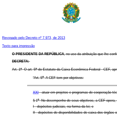
Revogado pelo Decreto nº 7.973, de 2013
Texto para impressão
O PRESIDENTE DA REPÚBLICA
, no uso da atribuição que lhe conf
DECRETA:
o
o
Art. 1
O art. 5
do Estatuto da Caixa Econômica Federal - CEF, ap
o
“Art. 5
A CEF tem por objetivos:
......................................................................................
XXI
- atuar em projetos e programas de cooperação téc
o
§ 1
No desempenho de seus objetivos, a CEF opera, a
I - depósitos judiciais, na forma da lei; e
II - depósitos de disponibilidades de caixa dos órgãos