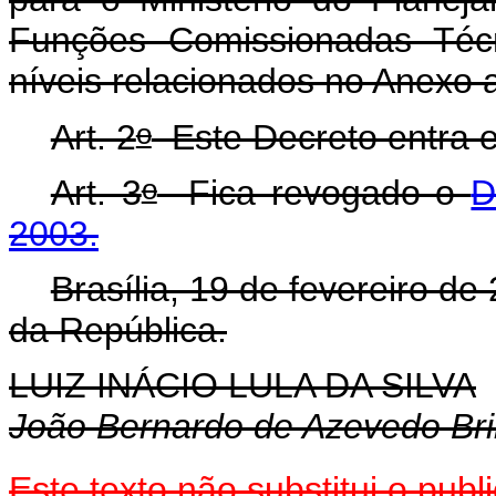
Funções Comissionadas Técn
níveis relacionados no Anexo 
o
Art. 2
Este Decreto entra e
o
Art. 3
Fica revogado o
D
2003.
Brasília, 19 de fevereiro de
da República.
LUIZ INÁCIO LULA DA SILVA
João Bernardo de Azevedo Bri
Este
texto não substitui o pu