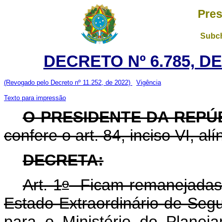
Pres
Subch
DECRETO Nº 6.785, DE
(Revogado pelo Decreto nº 11.252, de 2022)
Vigência
Texto para impressão
O PRESIDENTE DA REPÚ
confere o art. 84, inciso VI, al
DECRETA:
o
Art. 1
Ficam remanejadas, 
Estado Extraordinário de Se
para o Ministério do Plane