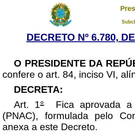
Pres
Subch
DECRETO Nº 6.780, DE
O
PRESIDENTE DA REPÚ
confere o art. 84, inciso VI, al
DECRETA:
Art. 1
°
Fica aprovada a Po
(PNAC), formulada pelo Con
anexa a este Decreto.