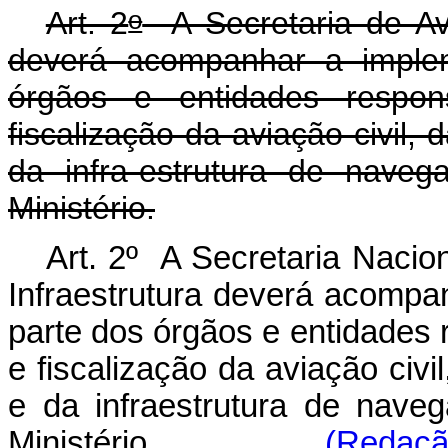
o
Art. 2
A Secretaria de Avi
deverá acompanhar a imple
órgãos e entidades respon
fiscalização da aviação civil, d
da infra-estrutura de naveg
Ministério.
Art. 2º A Secretaria Nacion
Infraestrutura deverá acomp
parte dos órgãos e entidades 
e fiscalização da aviação civil
e da infraestrutura de naveg
Ministério.
(Redaçã