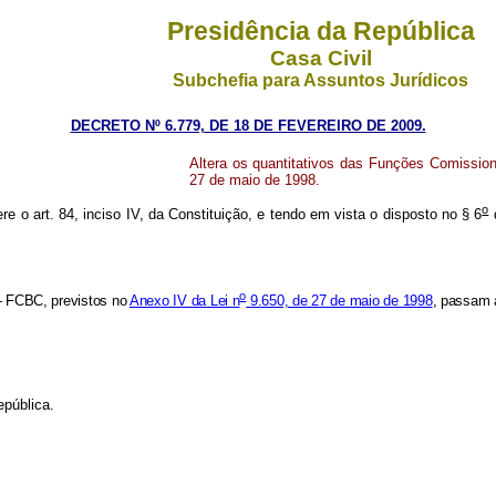
Presidência da República
Casa Civil
Subchefia para Assuntos Jurídicos
DECRETO Nº 6.779, DE 18 DE FEVEREIRO DE 2009.
Altera os quantitativos das Funções Comissio
27 de maio de 1998.
o
re o art. 84, inciso IV, da Constituição, e tendo em vista o disposto no § 6
d
o
- FCBC, previstos no
Anexo IV da Lei n
9.650, de 27 de maio de 1998
, passam 
pública.