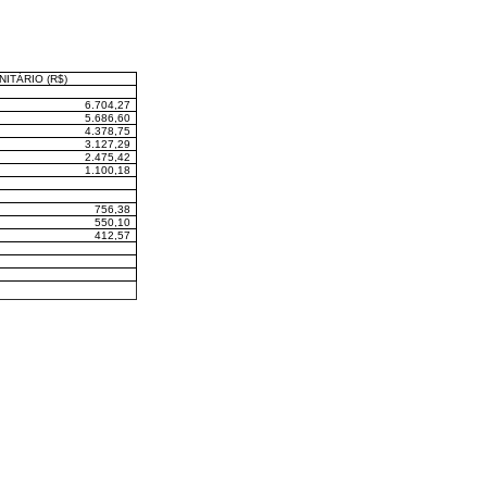
ITÁRIO (R$)
6.704,27
5.686,60
4.378,75
3.127,29
2.475,42
1.100,18
756,38
550,10
412,57