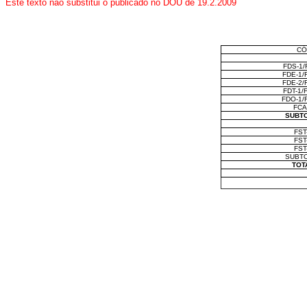
Este
texto não substitui o publicado no DOU de 19.2.2009
CÓ
FDS-1/
FDE-1/
FDE-2/
FDT-1/
FDO-1/
FCA
SUBT
FST
FST
FST
SUBT
TOT