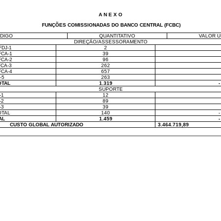
A N E X O
FUNÇÕES COMISSIONADAS DO BANCO CENTRAL (FCBC)
DIGO
QUANTITATIVO
VALOR UN
DIREÇÃO/ASSESSORAMENTO
FDJ-1
2
FCA-1
39
FCA-2
96
FCA-3
262
FCA-4
657
-5
263
OTAL
1.319
-
SUPORTE
-1
12
-2
89
-3
39
OTAL
140
-
AL
1.459
-
CUSTO GLOBAL AUTORIZADO
3.464.719,89