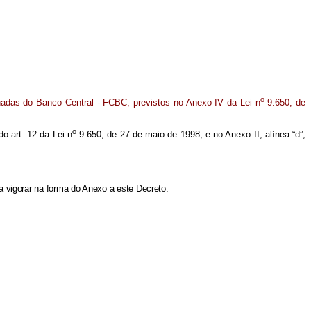
o
nadas do Banco Central - FCBC, previstos no Anexo IV da Lei n
9.650, de
o
o art. 12 da Lei n
9.650, de 27 de maio de 1998, e no Anexo II, alínea “d”,
a vigorar na forma do Anexo a este Decreto.