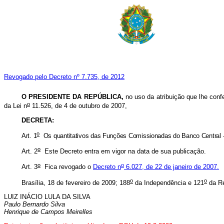
Revogado pelo Decreto nº 7.735, de 2012
O
PRESIDENTE DA REPÚBLICA,
no uso da atribuição que lhe confe
o
da Lei n
11.526, de 4 de outubro de 2007,
DECRETA:
o
Art. 1
Os quantitativos das Funções Comissionadas do Banco Central 
o
Art. 2
Este Decreto entra em vigor na data de sua publicação.
o
o
Art. 3
Fica revogado o
Decreto n
6.027, de 22 de janeiro de 2007.
o
o
Brasília, 18 de fevereiro de 2009; 188
da Independência e 121
da Re
LUIZ INÁCIO LULA DA SILVA
Paulo Bernardo Silva
Henrique de Campos Meirelles