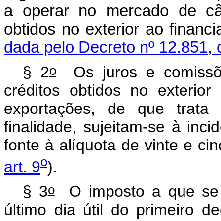
a operar no mercado de câm
obtidos no exterior ao fina
dada pelo Decreto nº 12.851, 
o
§ 2
Os juros e comissõe
créditos obtidos no exterio
exportações, de que trat
finalidade, sujeitam-se à inc
fonte à alíquota de vinte e cin
o
art. 9
).
o
§ 3
O imposto a que se 
último dia útil do primeiro