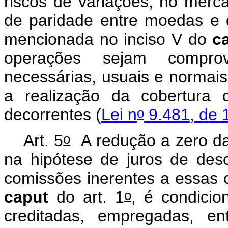
riscos de variações, no merca
de paridade entre moedas e 
mencionada no inciso V do
c
operações sejam comprov
necessárias, usuais e normais,
a realização da cobertura 
o
decorrentes (
Lei n
9.481, de 1
o
Art. 5
A redução a zero da 
na hipótese de juros de des
comissões inerentes a essas c
o
caput
do art. 1
, é condici
creditadas, empregadas, e