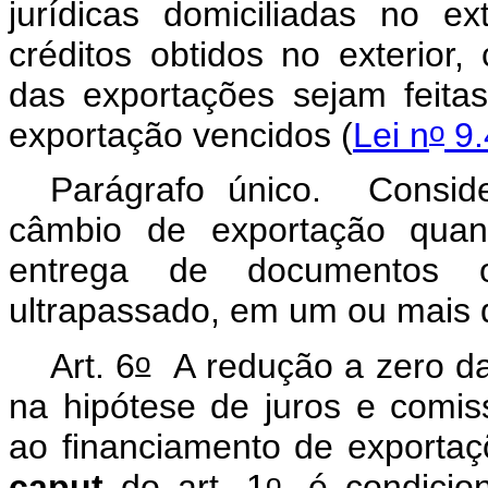
jurídicas domiciliadas no e
créditos obtidos no exterior,
das exportações sejam feita
o
exportação vencidos (
Lei n
9.
Parágrafo único. Consid
câmbio de exportação quan
entrega de documentos o
ultrapassado, em um ou mais 
o
Art. 6
A redução a zero da 
na hipótese de juros e comiss
ao financiamento de exportaçõ
o
caput
do art. 1
, é condici