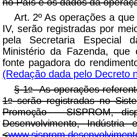
no País e os dados da opera
Art. 2º As operações a que 
IV, serão registradas por mei
pela Secretaria Especial 
Ministério da Fazenda, que c
fonte pagadora do rendiment
(Redação dada pelo Decreto n
o
§ 1
As operações referente
o
1
serão registradas no Sist
Promoção - SISPROM, dispo
Desenvolvimento, Indústria
<
www.sisprom.desenvolvimento