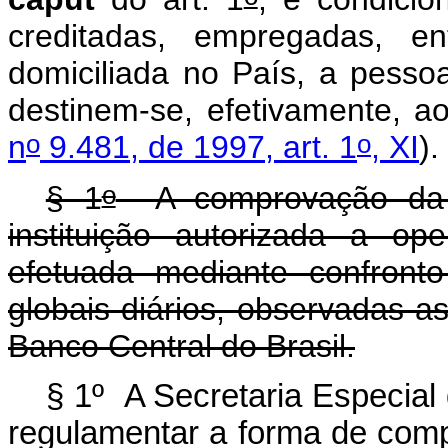
creditadas, empregadas, en
domiciliada no País, a pessoas
destinem-se, efetivamente, a
o
o
n
9.481, de 1997, art. 1
, XI
).
o
§ 1
A comprovação da 
instituição autorizada a o
efetuada mediante confronto
globais diários, observadas a
Banco Central do Brasil.
§ 1º A Secretaria Especial
regulamentar a forma de compr