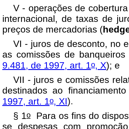
V - operações de cobertura
internacional, de taxas de j
preços de mercadorias (
hedg
VI - juros de desconto, no 
as comissões de banqueiros 
o
9.481, de 1997, art. 1
, X
); e
VII - juros e comissões rela
destinados ao financiamento
o
1997, art. 1
, XI
).
o
§ 1
Para os fins do dispos
se despesas com promoção d