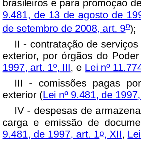
brasileiros e para promoção de 
9.481, de 13 de agosto de 199
o
de setembro de 2008, art. 9
);
II - contratação de serviço
exterior, por órgãos do Poder
1997, art. 1º, III
, e
Lei nº 11.774
III - comissões pagas po
exterior (
Lei nº 9.481, de 1997, a
IV - despesas de armazena
carga e emissão de document
o
9.481, de 1997, art. 1
, XII
,
Lei