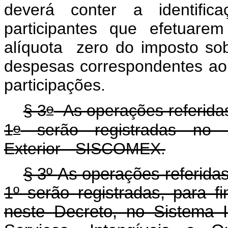
deverá conter a identifi
participantes que efetuare
alíquota zero do imposto so
despesas correspondentes ao 
participações.
o
§ 3
As operações referidas 
o
1
serão registradas no 
Exterior - SISCOMEX.
§ 3º
As operações referidas 
1º serão registradas, para fi
neste Decreto, no Sistema 