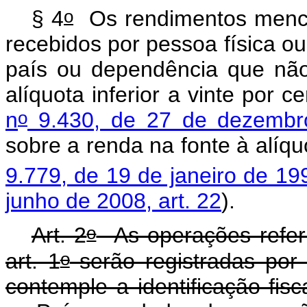
o
§ 4
Os rendimentos menci
recebidos por pessoa física ou
país ou dependência que não 
alíquota inferior a vinte por 
o
n
9.430, de 27 de dezembr
sobre a renda na fonte à alíquo
9.779, de 19 de janeiro de 199
junho de 2008, art. 22
).
o
Art. 2
As operações referi
o
art. 1
serão registradas por
contemple a identificação fis