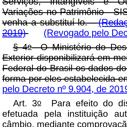
Serviços, Intangíveis e 
Variações no Patrimônio - 
venha a substituí-lo.
(Redaç
2019)
(Revogado pelo Decr
o
§ 4
O Ministério do Dese
Exterior disponibilizará em me
Federal do Brasil os dados do 
forma por eles estabelecida e
pelo Decreto nº 9.904, de 201
o
Art. 3
Para efeito do dis
efetuada pela instituição 
câmbio, mediante comprovação 