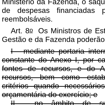
Ministério da Fazenda, o saqu
de despesas financiadas po
reembolsáveis.
o
Art. 8
Os Ministros de Es
Gestão e da Fazenda poderão
I - mediante portaria inte
constante do Anexo I, por c
fontes de recursos, e do A
recursos, bem como estab
critérios quando necessári
orçamentária do exercício; e
II - no âmbito de su