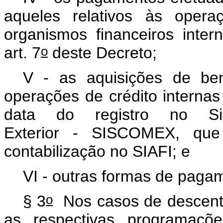
aqueles relativos às opera
organismos financeiros inter
o
art. 7
deste Decreto;
V - as aquisições de ben
operações de crédito internas
data do registro no Si
Exterior - SISCOMEX, qu
contabilização no SIAFI; e
VI - outras formas de pagam
o
§ 3
Nos casos de descentra
as respectivas programaç