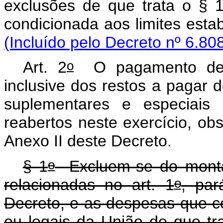
exclusões de que trata o § 
condicionada aos limites esta
(Incluído pelo Decreto nº 6.80
o
Art. 2
O pagamento de d
inclusive dos restos a pagar d
suplementares e especiais 
reabertos neste exercício, o
Anexo II deste Decreto.
o
§ 1
Excluem-se do montan
o
relacionadas no art. 1
, par
Decreto, e as despesas que co
ou legais da União de que tr