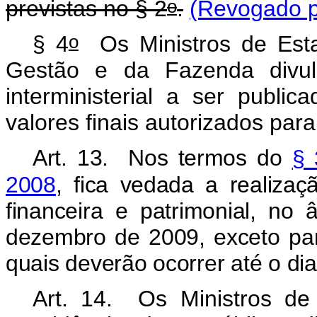
o
previstas no § 2
.
(Revogado p
o
§ 4
Os Ministros de Est
Gestão e da Fazenda divulg
interministerial a ser publi
valores finais autorizados pa
Art. 13. Nos termos do
§ 
2008
, fica vedada a realiza
financeira e patrimonial, no
dezembro de 2009, exceto par
quais deverão ocorrer até o dia
Art. 14. Os Ministros de