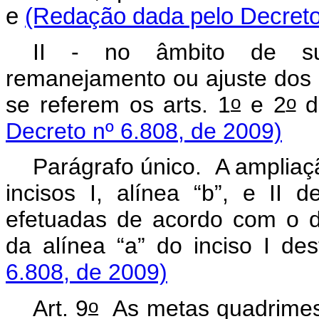
e
(Redação dada pelo Decreto
II - no âmbito de su
remanejamento ou ajuste dos 
o
o
se referem os arts. 1
e 2
d
Decreto nº 6.808, de 2009)
Parágrafo único. A ampliaç
incisos I, alínea “b”, e II d
efetuadas de acordo com o d
da alínea “a” do inciso I des
6.808, de 2009)
o
Art. 9
As metas quadrimestr