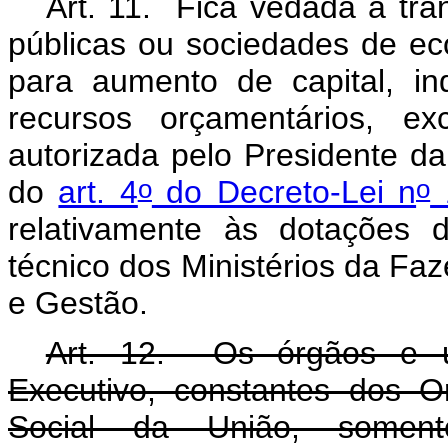
Art. 11. Fica vedada a tra
públicas ou sociedades de ec
para aumento de capital, i
recursos orçamentários, e
autorizada pelo Presidente d
o
o
do
art. 4
do Decreto-Lei n
1
relativamente às dotações 
técnico dos Ministérios da F
e Gestão.
Art. 12. Os órgãos e u
Executivo, constantes dos 
Social da União, somen