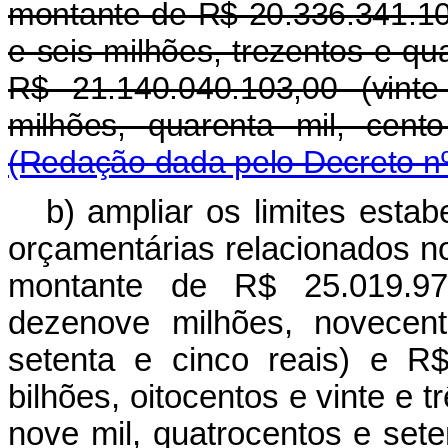
montante de R$ 20.336.341.103,
e seis milhões, trezentos e qua
R$ 21.140.040.103,00 (vint
milhões, quarenta mil, cento
(Redação dada pelo Decreto nº
b) ampliar os limites estab
orçamentárias relacionados no
montante de R$ 25.019.970
dezenove milhões, novecent
setenta e cinco reais) e R$
bilhões, oitocentos e vinte e 
nove mil, quatrocentos e sete