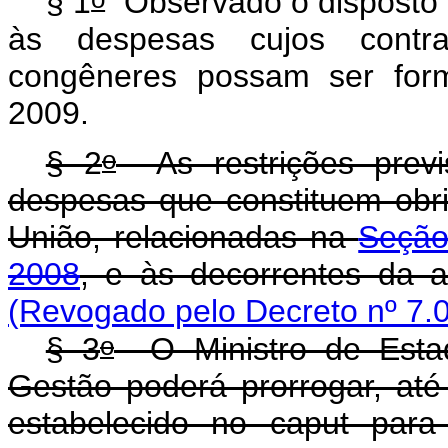
§ 1
Observado o disposto n
às despesas cujos contra
congêneres possam ser for
2009.
o
§ 2
As restrições previ
despesas que constituem obri
União, relacionadas na
Seção
2008
, e às decorrentes da ab
(Revogado pelo Decreto nº 7.
o
§ 3
O Ministro de Estad
Gestão poderá prorrogar, at
estabelecido no caput par