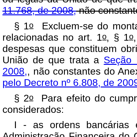
11.768, de 2008,
não constant
o
§ 1
Excluem-se do monta
o
o
relacionadas no art. 1
, § 1
despesas que constituem obri
União de que trata a
Seção 
2008,
, não constantes do Ane
pelo Decreto nº 6.808, de 200
o
§ 2
Para efeito do cumpri
considerados:
I - as ordens bancárias 
Administração Financeira do