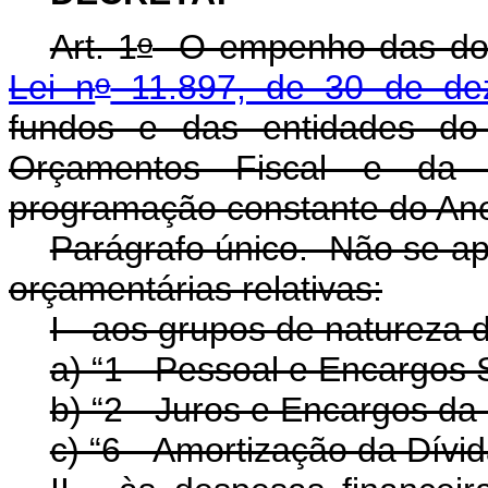
o
Art. 1
O empenho das dota
o
Lei n
11.897, de 30 de de
fundos e das entidades do 
Orçamentos Fiscal e da S
programação constante do Ane
Parágrafo único. Não se ap
orçamentárias relativas:
I - aos grupos de natureza 
a) “1 - Pessoal e Encargos S
b) “2 - Juros e Encargos da 
c) “6 - Amortização da Dívid