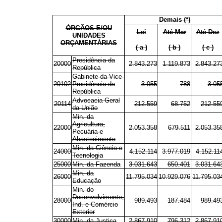
Demais (*)
ÓRGÃOS E/OU
Lei
Até Mar
Até Dez
UNIDADES
ORÇAMENTÁRIAS
( a )
( b )
( c )
Presidência da
20000
2.843.273
1.119.873
2.843.27
República
Gabinete da Vice-
20102
Presidência da
3.055
788
3.05
República
Advocacia-Geral
20114
212.559
68.752
212.55
da União
Min. da
Agricultura,
22000
2.053.358
679.511
2.053.35
Pecuária e
Abastecimento
Min. da Ciência e
24000
4.152.114
3.977.019
4.152.11
Tecnologia
25000
Min. da Fazenda
3.031.643
650.401
3.031.64
Min. da
26000
11.795.034
10.929.076
11.795.03
Educação
Min. do
Desenvolvimento,
28000
989.493
187.484
989.49
Ind. e Comércio
Exterior
30000
Min. da Justiça
2.867.910
796.312
2.867.91