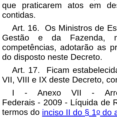
que praticarem atos em de
contidas.
Art. 16. Os Ministros de E
Gestão e da Fazenda, n
competências, adotarão as p
do disposto neste Decreto.
Art. 17. Ficam estabeleci
VII, VIII e IX deste Decreto, c
I - Anexo VII - Arrec
Federais - 2009 - Líquida de R
o
termos do
inciso II do § 1
do a