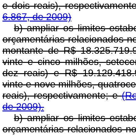
e dois reais), respectivament
6.867, de 2009)
b) ampliar os limites estab
orçamentárias relacionados no
montante de R$ 18.325.719.91
vinte e cinco milhões, setec
dez reais) e R$ 19.129.418.
vinte e nove milhões, quatroce
reais), respectivamente; e
(R
de 2009).
b) ampliar os limites estab
orçamentárias relacionados no