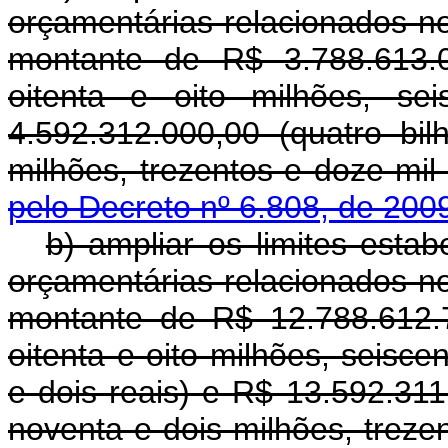
orçamentárias relacionados no
montante de R$ 3.788.613.0
oitenta e oito milhões, se
4.592.312.000,00 (quatro bi
milhões, trezentos e doze mil
pelo Decreto nº 6.808, de 200
b) ampliar os limites estab
orçamentárias relacionados no
montante de R$ 12.788.612.7
oitenta e oito milhões, seisce
e dois reais) e R$ 13.592.311
noventa e dois milhões, trezen