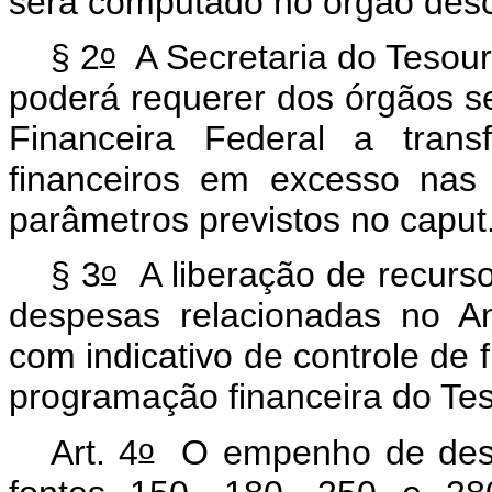
será computado no órgão desce
o
§ 2
A Secretaria do Tesour
poderá requerer dos órgãos se
Financeira Federal a trans
financeiros em excesso nas 
parâmetros previstos no caput
o
§ 3
A liberação de recurso
despesas relacionadas no A
com indicativo de controle de 
programação financeira do Tes
o
Art. 4
O empenho de despe