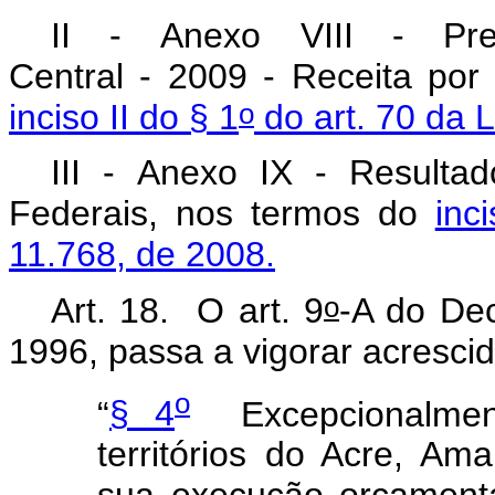
II - Anexo VIII - Pr
Central - 2009 - Receita po
o
inciso II do § 1
do art. 70 da L
III - Anexo IX - Resulta
Federais, nos termos do
inc
11.768, de 2008.
o
Art. 18. O art. 9
-A do Dec
1996, passa a vigorar acrescid
o
“
§ 4
Excepcionalmente
territórios do Acre, A