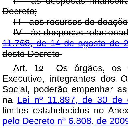
II - às despesas financei
Decreto;
III - aos recursos de doaçõ
IV - às despesas relacion
11.768, de 14 de agosto de 
deste Decreto.
o
Art. 1
Os órgãos, os f
Executivo, integrantes dos 
Social, poderão empenhar as
na
Lei nº 11.897, de 30 de
limites estabelecidos no Ane
pelo Decreto nº 6.808, de 200