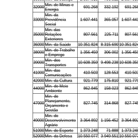
Min. de Minas e
32000
691.268
332.192
691.26
Energia
Min. da
33000
Previdência
1.607.441
365.057
1.607.44
Social
Min. das
35000
Relações
807.561
225.711
807.56
Exteriores
36000
Min. da Saúde
10.351.824
8.315.690
10.351.82
Min. do Trabalho
38000
1.356.459
306.002
1.356.45
e Emprego
Min. dos
39000
10.608.359
9.498.238
10.608.35
Transportes
Min. das
41000
410.503
128.553
410.50
Comunicações
42000
Min. da Cultura
921.779
175.810
921.77
Min. do Meio
44000
862.845
158.023
862.84
Ambiente
Min. do
Planejamento,
47000
827.745
314.868
827.74
Orçamento e
Gestão
Min. do
49000
Desenvolvimento
3.364.892
1.156.452
3.364.89
Agrário
51000
Min. do Esporte
1.373.248
71.888
1.373.24
52000
Min. da Defesa
10.550.077
3.949.551
10.550.07