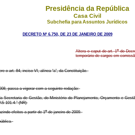
Presidência da República
Casa Civil
Subchefia para Assuntos Jurídicos
DECRETO Nº 6.750, DE 23 DE JANEIRO DE 2009
o
Altera o caput do art. 1
do Decre
temporário de cargos em comissão
re o art. 84, inciso VI, alínea “a”, da Constituição.
2008, passa a vigorar com a seguinte redação:
Secretaria de Gestão, do Ministério do Planejamento, Orçamento e Gestão,
AS 101.4.” (NR)
o
indo efeitos a partir de 1
de janeiro de 2009.
ública.