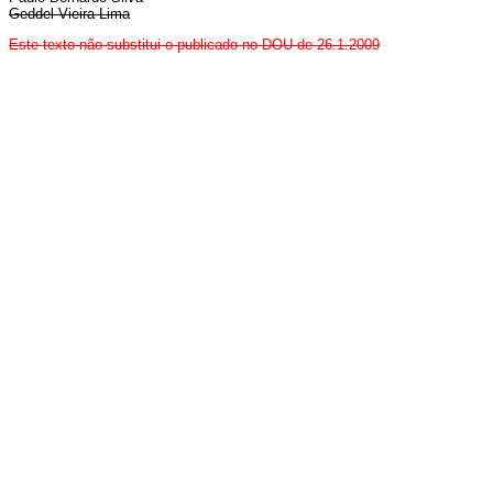
Geddel Vieira Lima
Este
texto não substitui o publicado no DOU de 26.1.2009