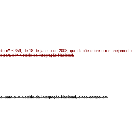
o
to n
6.359, de 18 de janeiro de 2008, que dispõe sobre o remanejamento
 para o Ministério da Integração Nacional.
 para o Ministério da Integração Nacional, cinco cargos em