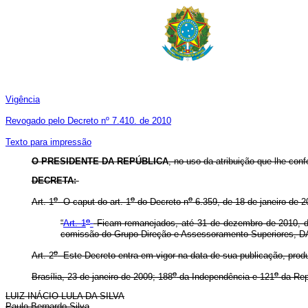
Vigência
Revogado pelo Decreto nº 7.410. de 2010
Texto para impressão
O PRESIDENTE DA REPÚBLICA
, no uso da atribuição que lhe confe
DECRETA:
o
o
o
Art. 1
O caput
do art. 1
do Decreto n
6.359, de 18 de janeiro de 
o
“
Art. 1
Ficam remanejados, até 31 de dezembro de 2010, da 
comissão do Grupo-Direção e Assessoramento Superiores, D
o
Art. 2
Este Decreto entra em vigor na data de sua publicação, produz
o
o
Brasília, 23 de janeiro de 2009; 188
da Independência e 121
da Rep
LUIZ INÁCIO LULA DA SILVA
Paulo Bernardo Silva