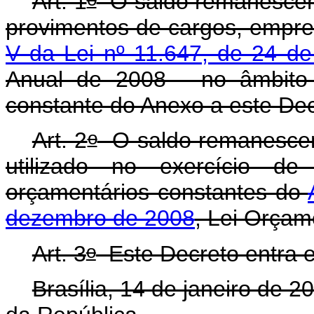
Art. 1
O saldo remanescent
provimentos de cargos, empre
V da Lei nº 11.647, de 24 d
Anual de 2008 - no âmbito 
constante do Anexo a este Dec
o
Art. 2
O saldo remanescent
utilizado no exercício de
orçamentários constantes do
dezembro de 2008
, Lei Orçam
o
Art. 3
Este Decreto entra e
Brasília, 14 de janeiro de 2