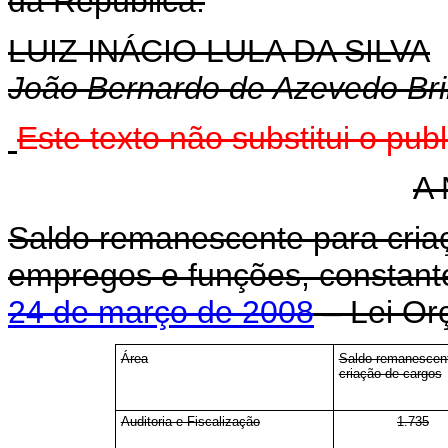
da República.
LUIZ INÁCIO LULA DA SILVA
João Bernardo de Azevedo Bri
Este
texto não substitui o pu
A 
Saldo remanescente para cria
empregos e funções, constan
24 de março de 2008
– Lei Or
Área
Saldo remanescen
criação de cargos
Auditoria e Fiscalização
1.735