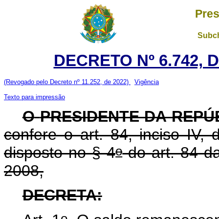
Pres
Subch
DECRETO Nº 6.742, D
(Revogado pelo Decreto nº 11.252, de 2022)
Vigência
Texto para impressão
O
PRESIDENTE DA REPÚ
confere o art. 84, inciso IV,
o
disposto no § 4
do art. 84 da
2008,
DECRETA:
o