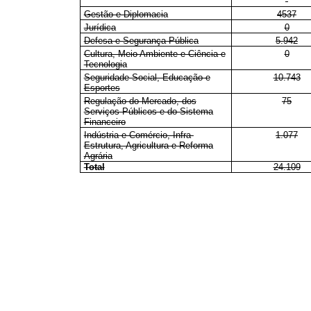
Gestão e Diplomacia
4537
Jurídica
0
Defesa e Segurança Pública
5.942
Cultura, Meio Ambiente e Ciência e
0
Tecnologia
Seguridade Social, Educação e
10.743
Esportes
Regulação do Mercado, dos
75
Serviços Públicos e do Sistema
Financeiro
Indústria e Comércio, Infra-
1.077
Estrutura, Agricultura e Reforma
Agrária
Total
24.109