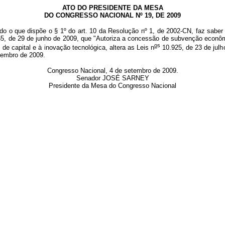
ATO DO PRESIDENTE DA MESA
DO CONGRESSO NACIONAL Nº 19, DE 2009
do o que dispõe o § 1º do art. 10 da Resolução nº 1, de 2002-CN, faz saber
65, de 29 de junho de 2009, que
"Autoriza a concessão de subvenção econô
o
s
e capital e à inovação tecnológica, altera as Leis n
10.925, de 23 de julh
etembro de 2009.
Congresso Nacional, 4 de setembro de 2009.
Senador
JOSÉ SARNEY
Presidente da Mesa do Congresso Nacional