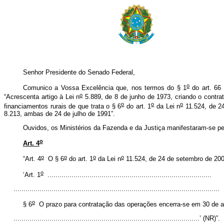
Senhor Presidente do Senado Federal,
o
Comunico a Vossa Excelência que, nos termos do § 1
do art. 66 
o
“Acrescenta artigo à Lei n
5.889, de 8 de junho de 1973, criando o contrat
o
o
o
financiamentos rurais de que trata o § 6
do art. 1
da Lei n
11.524, de 24
8.213, ambas de 24 de julho de 1991”.
Ouvidos, os Ministérios da Fazenda e da Justiça manifestaram-se pel
o
Art. 4
o
o
o
o
“Art. 4
O § 6
do art. 1
da Lei n
11.524, de 24 de setembro de 200
o
‘Art. 1
..................................................................................
.......................................................................................................
o
§ 6
O prazo para contratação das operações encerra-se em 30 de ab
.............................................................................................’ (NR)”.