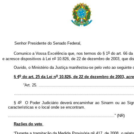
Senhor Presidente do Senado Federal,
o
Comunico a Vossa Excelência que, nos termos do § 1
do art. 66 da 
o
e acresce dispositivos à Lei n
10.826, de 22 de dezembro de 2003, que dis
Ouvido, o Ministério da Justiça manifestou-se pelo veto ao seguinte 
o
o
§ 4
do art. 25 da Lei n
10.826, de 22 de dezembro de 2003, acres
“Art. 25. ................................................................................
....................................................................................................
o
§ 4
O Poder Judiciário deverá encaminhar ao Sinarm ou ao Sigma
características e o local onde se encontram.
.........................................................................................” (NR)
Razões do veto
o
“Durante a tramitação da Medida Provisória n
417, de 2008, o relato