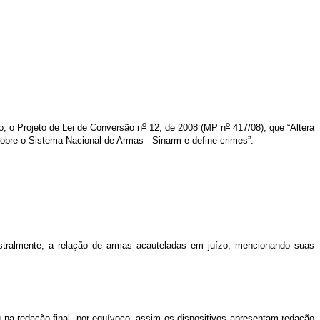
o
o
co, o Projeto de Lei de Conversão n
12, de 2008 (MP n
417/08), que “Altera
obre o Sistema Nacional de Armas - Sinarm e define crimes”.
stralmente, a relação de armas acauteladas em juízo, mencionando suas
na redação final, por equívoco, assim os dispositivos apresentam redação