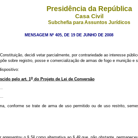
Presidência da República
Casa Civil
Subchefia para Assuntos Jurídicos
MENSAGEM Nº 405, DE 19 DE JUNHO DE 2008
Constituição, decidi vetar parcialmente, por contrariedade ao interesse públi
põe sobre registro, posse e comercialização de armas de fogo e munição e s
dispositivo:
o
cido pelo art. 1
do Projeto de Lei de Conversão
..
...
, conforme se trate de arma de uso permitido ou de uso restrito, seme
o
o
r apresentou o § 5
como alternativa ao § 4
que, não obstante, permaneceu 