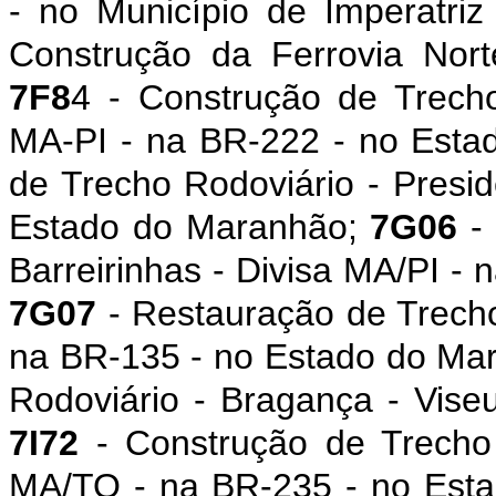
- no Município de Imperatri
Construção da Ferrovia Nort
7F8
4 - Construção de Trecho
MA-PI - na BR-222 - no Est
de Trecho Rodoviário - Presi
Estado do Maranhão;
7G06
- 
Barreirinhas - Divisa MA/PI -
7G07
- Restauração de Trecho
na BR-135 - no Estado do Ma
Rodoviário - Bragança - Vise
7I72
- Construção de Trecho 
MA/TO - na BR-235 - no Est