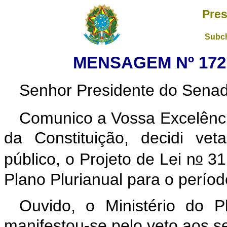
Pres
Subch
MENSAGEM Nº 172,
Senhor Presidente do Sena
Comunico a Vossa Excelênci
da Constituição, decidi vet
o
público, o Projeto de Lei n
31,
Plano Plurianual para o perío
Ouvido, o Ministério do 
manifestou-se pelo veto aos se