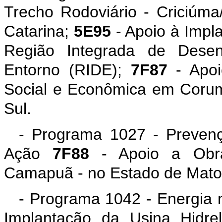
Trecho Rodoviário - Criciúma
Catarina;
5E95
- Apoio à Impl
Região Integrada de Desenv
Entorno (RIDE);
7F87
- Apoi
Social e Econômica em Coru
Sul.
- Programa 1027 - Prevenç
Ação
7F88
- Apoio a Obra
Camapuã - no Estado de Mato
- Programa 1042 - Energia 
Implantação da Usina Hidre