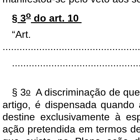
o
§ 3
do art. 10
“Ar
................................................
.............................................
o
§ 3
A discriminação de que 
artigo, é dispensada quand
destine exclusivamente à esp
ação pretendida em termos de