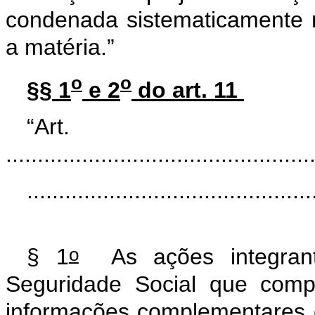
condenada sistematicamente n
a matéria.”
o
o
§§ 1
e 2
do art. 11
“Ar
................................................
.............................................
o
§ 1
As ações integrant
Seguridade Social que com
informações complementares 