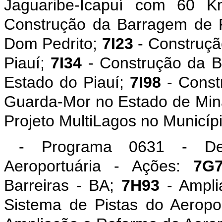
Jaguaribe-Icapuí com 60 
Construção da Barragem de 
Dom Pedrito;
7I23
- Construçã
Piauí;
7I34
- Construção da B
Estado do Piauí;
7I98
- Const
Guarda-Mor no Estado de Min
Projeto MultiLagos no Municí
- Programa 0631 - Dese
Aeroportuária - Ações:
7G
Barreiras - BA;
7H93
- Ampli
Sistema de Pistas do Aeropo