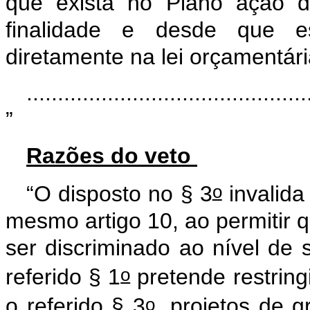
que exista no Plano ação 
finalidade e desde que es
diretamente na lei orçamentári
.............................................
”
Razões do veto
o
“O disposto no § 3
invalida
mesmo artigo 10, ao permitir 
ser discriminado ao nível de 
o
referido § 1
pretende restringi
o
o referido § 3
, projetos de 