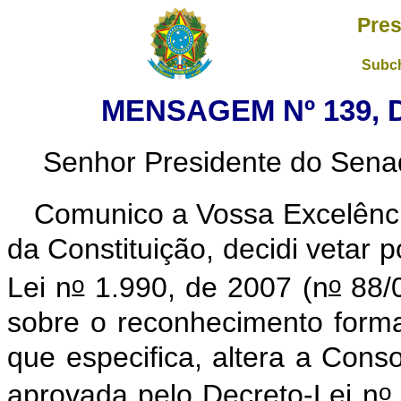
Pres
Subch
MENSAGEM Nº 139, 
Senhor Presidente do Sena
Comunico a Vossa Excelênci
da Constituição, decidi vetar p
o
o
Lei n
1.990, de 2007 (n
88/0
sobre o reconhecimento formal
que especifica, altera a Cons
o
aprovada pelo Decreto-Lei n