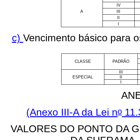
IV
A
III
II
I
c)
Vencimento básico para os
CLASSE
PADRÃO
III
ESPECIAL
II
I
AN
o
(Anexo III-A da Lei n
11.
VALORES DO PONTO DA 