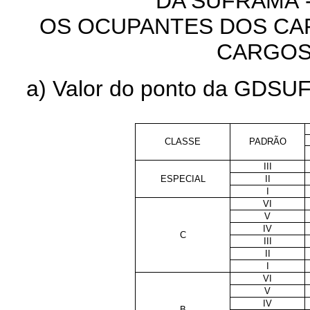
DA SUFRAMA 
OS OCUPANTES DOS CA
CARGOS
a) Valor do ponto da GDSUF
CLASSE
PADRÃO
III
ESPECIAL
II
I
VI
V
IV
C
III
II
I
VI
V
IV
B