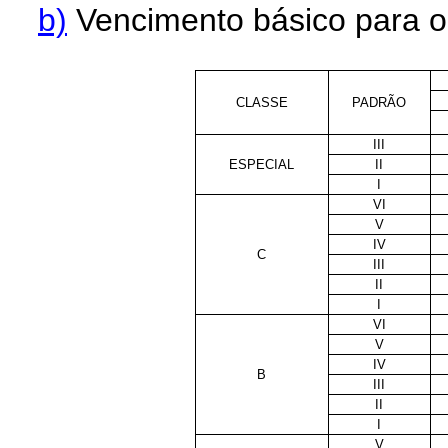
b)
Vencimento básico para os
CLASSE
PADRÃO
III
ESPECIAL
II
I
VI
V
IV
C
III
II
I
VI
V
IV
B
III
II
I
V