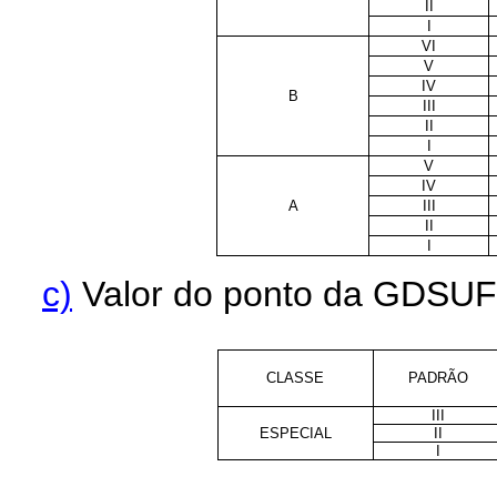
II
I
VI
V
IV
B
III
II
I
V
IV
A
III
II
I
c)
Valor do ponto da GDSUFR
CLASSE
PADRÃO
III
ESPECIAL
II
I