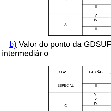
III
II
I
V
IV
A
III
II
I
b)
Valor do ponto da GDSUF
intermediário
CLASSE
PADRÃO
III
ESPECIAL
II
I
VI
V
IV
C
III