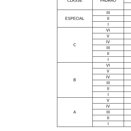
CLASSE
PADRÃO
III
ESPECIAL
II
I
VI
V
IV
C
III
II
I
VI
V
IV
B
III
II
I
V
IV
A
III
II
I