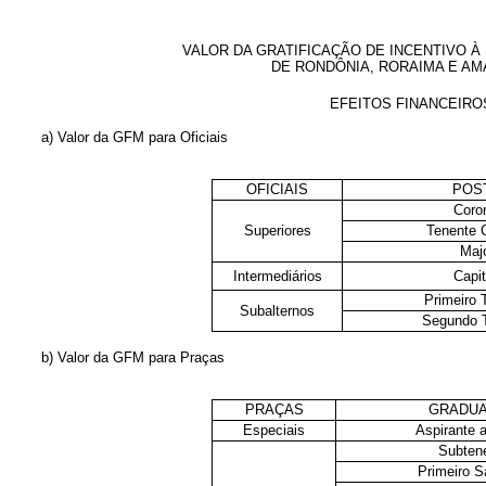
VALOR DA GRATIFICAÇÃO DE INCENTIVO À
DE RONDÔNIA, RORAIMA E AM
EFEITOS FINANCEIROS
a) Valor da GFM para Oficiais
OFICIAIS
POS
Coro
Superiores
Tenente 
Maj
Intermediários
Capi
Primeiro 
Subalternos
Segundo 
b) Valor da GFM para Praças
PRAÇAS
GRADU
Especiais
Aspirante a
Subten
Primeiro S