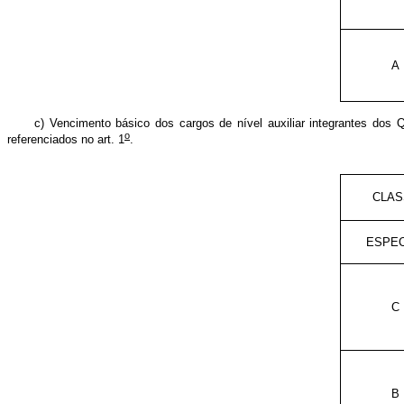
A
c) Vencimento básico dos cargos de nível auxiliar integrantes dos
o
referenciados no art. 1
.
CLAS
ESPEC
C
B