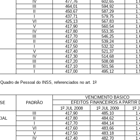
IV
477,76
602,65
1.
III
464,01
594,92
1.
II
450,67
587,29
1.
I
437,71
579,75
1.
VI
425,13
567,83
1.
V
417,90
560,54
1.
IV
417,80
553,35
1.
III
417,70
546,25
1.
II
417,60
539,24
1.
I
417,50
532,32
1.
V
417,40
521,37
1.
IV
417,30
514,68
1.
III
417,20
508,08
1.
II
417,10
501,56
1.
I
417,00
495,12
1.
o
 Quadro de Pessoal do INSS, referenciados no art. 1
VENCIMENTO BÁSICO
EFEITOS FINANCEIROS A PARTIR 
SE
PADRÃO
o
o
o
1
JUL 2008
1
JUL 2009
1
J
III
417,90
485,10
1.
IAL
II
417,80
484,62
1.
I
417,70
484,14
1.
VI
417,60
483,66
1.
V
417,50
483,18
1.
IV
417,40
482,70
1.