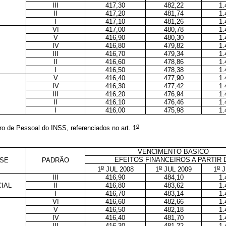
III
417,30
482,22
1.
II
417,20
481,74
1.
I
417,10
481,26
1.
VI
417,00
480,78
1.
V
416,90
480,30
1.
IV
416,80
479,82
1.
III
416,70
479,34
1.
II
416,60
478,86
1.
I
416,50
478,38
1.
V
416,40
477,90
1.
IV
416,30
477,42
1.
III
416,20
476,94
1.
II
416,10
476,46
1.
I
416,00
475,98
1.
o
ro de Pessoal do INSS, referenciados no art. 1
VENCIMENTO BÁSICO
EFEITOS FINANCEIROS A PARTIR 
SE
PADRÃO
o
o
o
1
JUL 2008
1
JUL 2009
1
J
III
416,90
484,10
1.
IAL
II
416,80
483,62
1.
I
416,70
483,14
1.
VI
416,60
482,66
1.
V
416,50
482,18
1.
IV
416,40
481,70
1.
III
416,30
481,22
1.