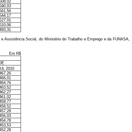
608,02
590,03
561,56
544,17
527,01
510,06
493,31
ia e Assistência Social, do Ministério do Trabalho e Emprego e da FUNASA,
Em R$
DE
UL 2010
467,26
466,01
464,76
463,52
462,27
461,02
459,77
458,52
457,28
456,03
454,78
453,53
452,28