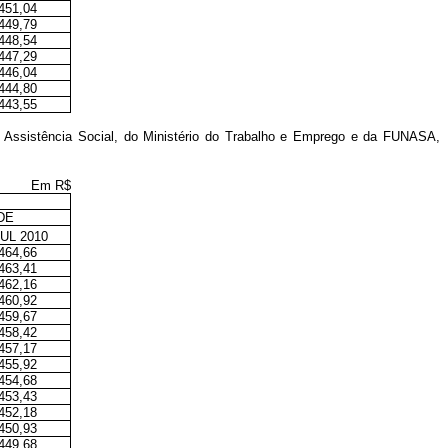
451,04
449,79
448,54
447,29
446,04
444,80
443,55
 e Assistência Social, do Ministério do Trabalho e Emprego e da FUNASA,
Em R$
DE
UL 2010
464,66
463,41
462,16
460,92
459,67
458,42
457,17
455,92
454,68
453,43
452,18
450,93
449,68