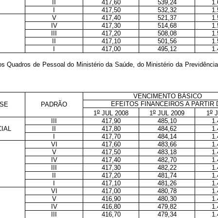
II
417,60
539,24
1.
I
417,50
532,32
1.
V
417,40
521,37
1.
IV
417,30
514,68
1.
III
417,20
508,08
1.
II
417,10
501,56
1.
I
417,00
495,12
1.
dos Quadros de Pessoal do Ministério da Saúde, do Ministério da Previdênc
VENCIMENTO BÁSICO
EFEITOS FINANCEIROS A PARTIR 
SE
PADRÃO
o
o
o
1
JUL 2008
1
JUL 2009
1
J
III
417,90
485,10
1.
IAL
II
417,80
484,62
1.
I
417,70
484,14
1.
VI
417,60
483,66
1.
V
417,50
483,18
1.
IV
417,40
482,70
1.
III
417,30
482,22
1.
II
417,20
481,74
1.
I
417,10
481,26
1.
VI
417,00
480,78
1.
V
416,90
480,30
1.
IV
416,80
479,82
1.
III
416,70
479,34
1.