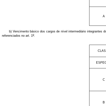
A
b) Vencimento básico dos cargos de nível intermediário integrantes 
o
referenciados no art. 1
.
CLAS
ESPEC
C
B