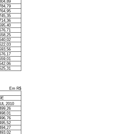
804,89
784,79
764,95
745,35
714,36
695,40
676,71
658,25
640,02
622,03
593,56
576,17
559,01
542,06
525,31
Em R$
DE
UL 2010
499,26
498,01
496,76
495,52
494,27
493,02