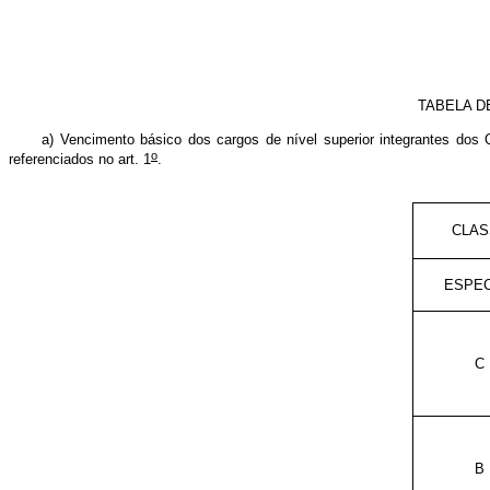
TABELA D
a) Vencimento básico dos cargos de nível superior integrantes dos
o
referenciados no art. 1
.
CLAS
ESPEC
C
B