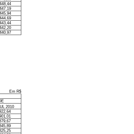
448,44
447,19
445,94
444,69
443,44
442,20
440,97
Em R$
DE
UL 2010
922,64
901,01
879,67
845,89
825,25