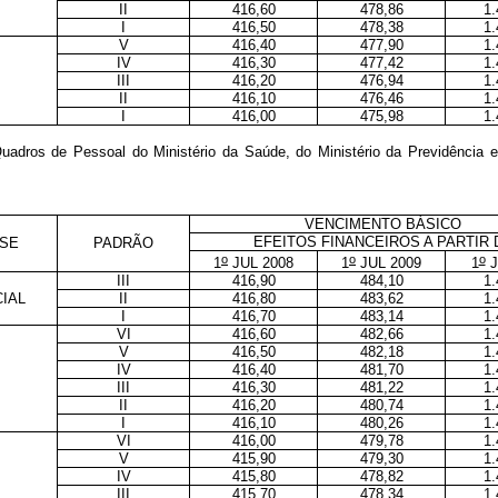
II
416,60
478,86
1.
I
416,50
478,38
1.
V
416,40
477,90
1.
IV
416,30
477,42
1.
III
416,20
476,94
1.
II
416,10
476,46
1.
I
416,00
475,98
1.
 Quadros de Pessoal do Ministério da Saúde, do Ministério da Previdência
VENCIMENTO BÁSICO
EFEITOS FINANCEIROS A PARTIR 
SE
PADRÃO
o
o
o
1
JUL 2008
1
JUL 2009
1
J
III
416,90
484,10
1.
IAL
II
416,80
483,62
1.
I
416,70
483,14
1.
VI
416,60
482,66
1.
V
416,50
482,18
1.
IV
416,40
481,70
1.
III
416,30
481,22
1.
II
416,20
480,74
1.
I
416,10
480,26
1.
VI
416,00
479,78
1.
V
415,90
479,30
1.
IV
415,80
478,82
1.
III
415,70
478,34
1.