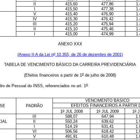
II
415,60
477,86
1.
I
415,50
477,38
1.
V
415,40
476,90
1.
IV
415,30
476,42
1.
III
415,20
475,94
1.
II
415,10
475,46
1.
I
415,00
474,99
1.
ANEXO XXX
o
(Anexo II-A da Lei n
10.355, de 26 de dezembro de 2001)
TABELA DE VENCIMENTO BÁSICO DA CARREIRA PREVIDENCIÁRIA
o
(Efeitos financeiros a partir de 1
de julho de 2008)
o
dro de Pessoal do INSS, referenciados no art. 1
VENCIMENTO BÁSICO
EFEITOS FINANCEIROS A PARTIR 
SE
PADRÃO
o
o
o
1
JUL 2008
1
JUL 2009
1
J
III
588,07
647,94
1.
IAL
II
550,24
639,62
1.
I
514,19
631,41
1.
VI
506,56
618,42
1.
V
491,91
610,48
1.