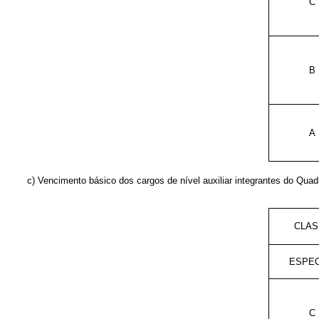
C
B
A
c
) Vencimento básico dos cargos de nível auxiliar integrantes do Quad
CLAS
ESPEC
C