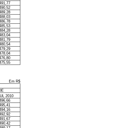
491,77
490,52
489,28
488,03
486,78
485,53
484,28
483,04
481,79
480,54
479,29
478,04
476,80
475,55
Em R$
DE
UL 2010
496,66
495,41
494,16
492,92
491,67
490,42
489,17