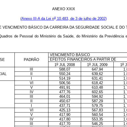
ANEXO XXIX
o
(Anexo III-A da Lei n
10.483, de 3 de julho de 2002)
E VENCIMENTO BÁSICO DA CARREIRA DA SEGURIDADE SOCIAL E DO
 Quadros de Pessoal do Ministério da Saúde, do Ministério da Previdência
VENCIMENTO BÁSICO
EFEITOS FINANCEIROS A PARTIR DE
SE
PADRÃO
o
o
o
1
JUL 2008
1
JUL 2009
1
J
III
588,07
647,94
1.
IAL
II
550,24
639,62
1.
I
514,19
631,41
1.
VI
506,56
618,42
1.
V
491,91
610,48
1.
IV
477,76
602,65
1.
III
464,01
594,92
1.
II
450,67
587,29
1.
I
437,71
579,75
1.
VI
425,13
567,83
1.
V
417,90
560,54
1.
IV
417,80
553,35
1.
III
417,70
546,25
1.