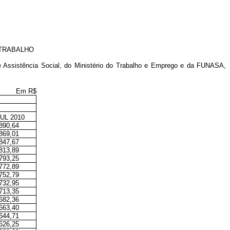
 TRABALHO
 e Assistência Social, do Ministério do Trabalho e Emprego e da FUNASA,
Em R$
UL 2010
890,64
869,01
847,67
813,89
793,25
772,89
752,79
732,95
713,35
682,36
663,40
644,71
626,25