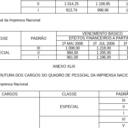
II
1.014,25
1.108,85
1
I
913,74
998,96
1
oal da Imprensa Nacional
VENCIMENTO BÁSICO
EFEITOS FINANCEIROS A PARTI
ASSE
PADRÃO
o
o
o
1
MAI 2008
1
JUL 2009
1
III
1.008,00
1.218,00
ECIAL
II
984,00
1.205,00
I
961,00
1.196,00
ANEXO XLIII
RUTURA DOS CARGOS DO QUADRO DE PESSOAL DA IMPRENSA NACI
Imprensa Nacional
CARGOS
CLASSE
PADR
III
ESPECIAL
II
I
VI
V