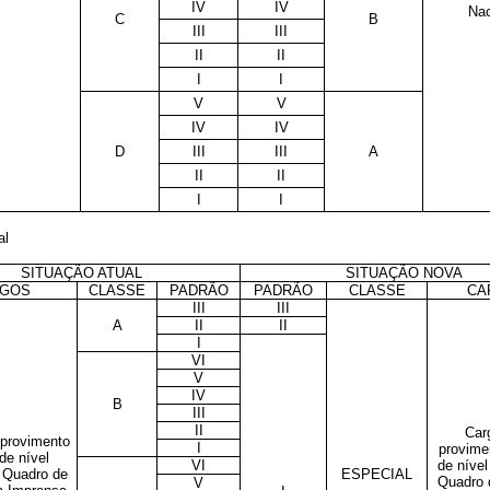
IV
IV
Nac
C
B
III
III
II
II
I
I
V
V
IV
IV
D
III
III
A
II
II
I
I
al
SITUAÇÃO ATUAL
SITUAÇÃO NOVA
GOS
CLASSE
PADRÃO
PADRÃO
CLASSE
CA
III
III
A
II
II
I
VI
V
IV
B
III
II
Car
provimento
I
provime
de nível
VI
de nível
o Quadro de
ESPECIAL
Quadro 
V