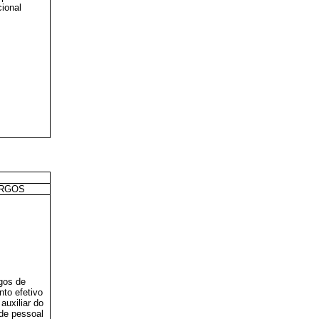
ional
RGOS
gos de
nto efetivo
 auxiliar do
de pessoal