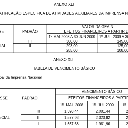
ANEXO XLI
TIFICAÇÃO ESPECÍFICA DE ATIVIDADES AUXILIARES DA IMPRENSA N
VALOR DA GEAIN
EFEITOS FINANCEIROS A PARTIR 
SE
PADRÃO
o
o
1
MAI 2008 A 30 JUN 2009
1
JUL 2009 A 3
III
300,00
145,0
IAL
II
293,00
125,0
I
285,00
108,0
ANEXO XLII
TABELA DE VENCIMENTO BÁSICO
oal da Imprensa Nacional
VENCIMENTO BÁSICO
EFEITOS FINANCEIROS A PARTI
ASSE
PADRÃO
o
o
o
1
MAI 2008
1
JUL 2009
1
III
1.598,44
2.081,44
2
ECIAL
II
1.577,93
2.020,82
2
I
1.557,68
1.961,96
2