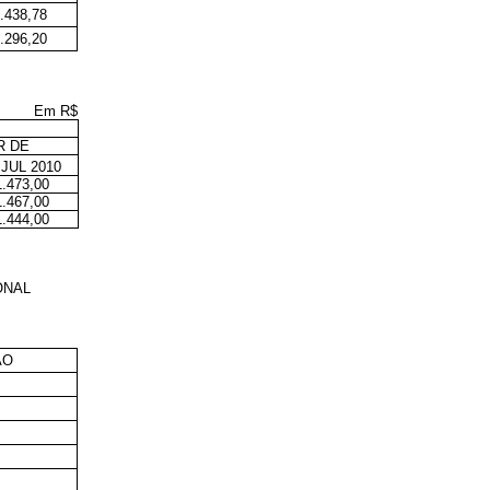
.438,78
.296,20
Em R$
R DE
JUL 2010
1.473,00
1.467,00
1.444,00
ONAL
ÃO