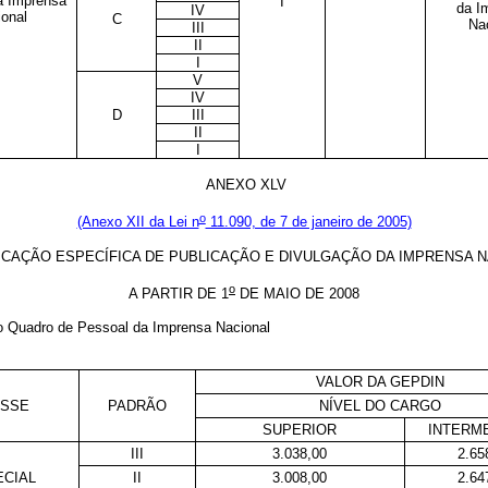
a Imprensa
I
da I
IV
onal
C
Na
III
II
I
V
IV
D
III
II
I
ANEXO XLV
o
(Anexo XII da Lei n
11.090, de 7 de janeiro de 2005)
ICAÇÃO ESPECÍFICA DE PUBLICAÇÃO E DIVULGAÇÃO DA IMPRENSA N
o
A PARTIR DE 1
DE MAIO DE 2008
 do Quadro de Pessoal da Imprensa Nacional
VALOR DA GEPDIN
ASSE
PADRÃO
NÍVEL DO CARGO
SUPERIOR
INTERM
III
3.038,00
2.65
ECIAL
II
3.008,00
2.64