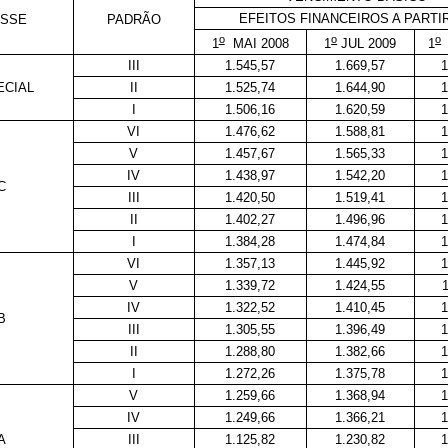
EFEITOS FINANCEIROS A PARTI
ASSE
PADRÃO
o
o
o
1
MAI 2008
1
JUL 2009
1
III
1.545,57
1.669,57
1
ECIAL
II
1.525,74
1.644,90
1
I
1.506,16
1.620,59
1
VI
1.476,62
1.588,81
1
V
1.457,67
1.565,33
1
IV
1.438,97
1.542,20
1
C
III
1.420,50
1.519,41
1
II
1.402,27
1.496,96
1
I
1.384,28
1.474,84
1
VI
1.357,13
1.445,92
1
V
1.339,72
1.424,55
1
IV
1.322,52
1.410,45
1
B
III
1.305,55
1.396,49
1
II
1.288,80
1.382,66
1
I
1.272,26
1.375,78
1
V
1.259,66
1.368,94
1
IV
1.249,66
1.366,21
1
A
III
1.125,82
1.230,82
1