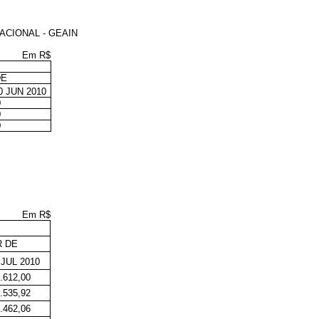
ACIONAL - GEAIN
Em R$
DE
0 JUN 2010
0
0
0
Em R$
R DE
JUL 2010
.612,00
.535,92
.462,06