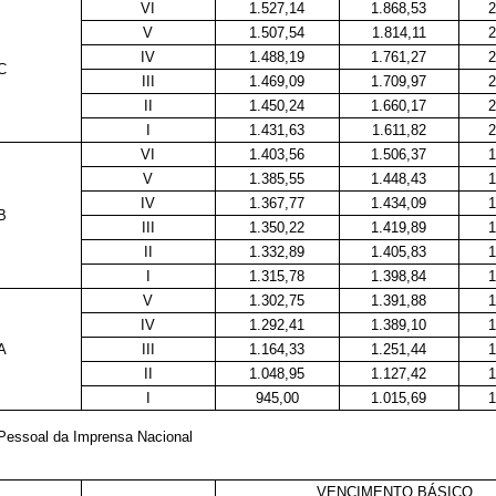
VI
1.527,14
1.868,53
2
V
1.507,54
1.814,11
2
IV
1.488,19
1.761,27
2
C
III
1.469,09
1.709,97
2
II
1.450,24
1.660,17
2
I
1.431,63
1.611,82
2
VI
1.403,56
1.506,37
1
V
1.385,55
1.448,43
1
IV
1.367,77
1.434,09
1
B
III
1.350,22
1.419,89
1
II
1.332,89
1.405,83
1
I
1.315,78
1.398,84
1
V
1.302,75
1.391,88
1
IV
1.292,41
1.389,10
1
A
III
1.164,33
1.251,44
1
II
1.048,95
1.127,42
1
I
945,00
1.015,69
1
 Pessoal da Imprensa Nacional
VENCIMENTO BÁSICO