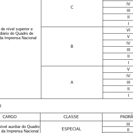
IV
C
III
II
I
de nível superior e
VI
diário do Quadro de
V
da Imprensa Nacional
IV
B
III
II
I
V
IV
A
III
II
I
l
CARGO
CLASSE
PADR
III
ível auxiliar do Quadro
ESPECIAL
II
 da Imprensa Nacional