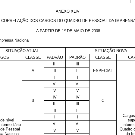
I
ANEXO XLIV
E CORRELAÇÃO DOS CARGOS DO QUADRO DE PESSOAL DA IMPRENSA
o
A PARTIR DE 1
DE MAIO DE 2008
Imprensa Nacional
SITUAÇÃO ATUAL
SITUAÇÃO NOVA
RGOS
CLASSE
PADRÃO
PADRÃO
CLASSE
CA
III
III
A
II
II
ESPECIAL
I
I
VI
VI
V
V
IV
IV
B
C
III
III
II
II
Cargos
I
I
de nível
supe
VI
VI
intermediário
interme
 de Pessoal
Quadro 
V
V
sa Nacional
da I