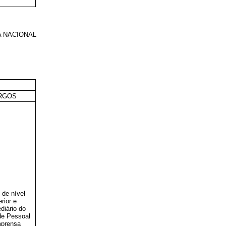
 NACIONAL
RGOS
 de nível
rior e
diário do
de Pessoal
mprensa