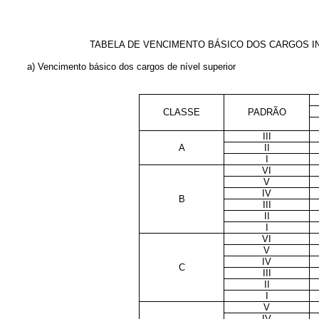
TABELA DE VENCIMENTO BÁSICO DOS CARGOS I
a) Vencimento básico dos cargos de nível superior
CLASSE
PADRÃO
III
A
II
I
VI
V
IV
B
III
II
I
VI
V
IV
C
III
II
I
V
IV