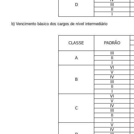
D
III
II
I
b) Vencimento básico dos cargos de nível intermediário
CLASSE
PADRÃO
III
A
II
I
VI
V
IV
B
III
II
I
VI
V
IV
C
III
II
I
V
IV