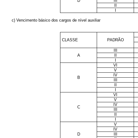
D
III
II
I
c) Vencimento básico dos cargos de nível auxiliar
CLASSE
PADRÃO
III
A
II
I
VI
V
IV
B
III
II
I
VI
V
IV
C
III
II
I
V
IV
D
III