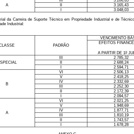
III
3.286,63
A
II
3.165,43
I
3.048,03
al da Carreira de Suporte Técnico em Propriedade Industrial e de Técnico
de Industrial:
VENCIMENTO BÁ
EFEITOS FINANC
CLASSE
PADRÃO
o
A PARTIR DE 1
JUL
III
2.785,32
SPECIAL
II
2.688,24
I
2.594,71
VI
2.506,13
V
2.418,25
IV
2.332,69
B
III
2.252,30
II
2.172,39
I
2.094,57
VI
2.021,25
V
1.948,69
IV
1.877,71
A
III
1.810,19
II
1.743,57
I
1.678,28