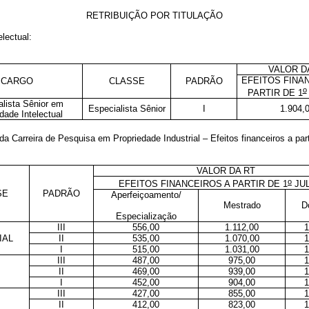
RETRIBUIÇÃO POR TITULAÇÃO
lectual:
VALOR D
EFEITOS FINA
CARGO
CLASSE
PADRÃO
o
PARTIR DE 1
alista Sênior em
Especialista Sênior
I
1.904,
dade Intelectual
 da Carreira de Pesquisa em Propriedade Industrial
– Efeitos financeiros a part
VALOR DA RT
o
EFEITOS FINANCEIROS A PARTIR DE 1
JUL
SE
PADRÃO
Aperfeiçoamento/
Mestrado
D
Especialização
III
556,00
1.112,00
1
IAL
II
535,00
1.070,00
1
I
515,00
1.031,00
1
III
487,00
975,00
1
II
469,00
939,00
1
I
452,00
904,00
1
III
427,00
855,00
1
II
412,00
823,00
1