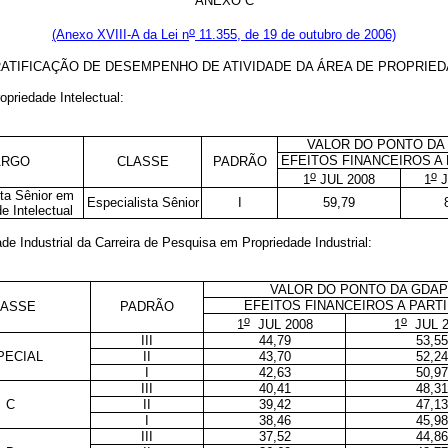
ANEXO C
o
(Anexo XVIII-A da Lei n
11.355, de 19 de outubro de 2006)
ATIFICAÇÃO DE DESEMPENHO DE ATIVIDADE DA ÁREA DE PROPRIEDA
priedade Intelectual:
VALOR DO PONTO DA
EFEITOS FINANCEIROS A 
ARGO
CLASSE
PADRÃO
o
o
1
JUL 2008
1
J
sta Sênior em
Especialista Sênior
I
59,79
e Intelectual
e Industrial da Carreira de Pesquisa em Propriedade Industrial:
VALOR DO PONTO DA GDAP
EFEITOS FINANCEIROS A PARTI
LASSE
PADRÃO
o
o
1
JUL 2008
1
JUL 2
III
44,79
53,55
PECIAL
II
43,70
52,24
I
42,63
50,97
III
40,41
48,31
C
II
39,42
47,13
I
38,46
45,98
III
37,52
44,86