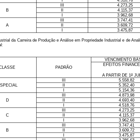
I
4.518,76
III
4.273,25
B
II
4.115,37
I
3.962,68
III
3.747,41
A
II
3.609,72
I
3.475,87
trial da Carreira de Produção e Análise em Propriedade Industrial e de Anali
l:
VENCIMENTO BÁ
EFEITOS FINANC
CLASSE
PADRÃO
o
A PARTIR DE 1
JUL
III
5.558,82
SPECIAL
II
5.352,40
I
5.154,36
III
4.873,98
D
II
4.693,40
I
4.518,76
III
4.273,25
C
II
4.115,37
I
3.962,68
III
3.747,41
B
II
3.609,72
I
3.475,87