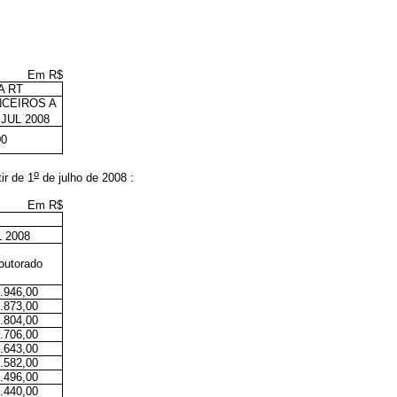
Em R$
A RT
NCEIROS A
JUL 2008
00
o
ir de 1
de julho de 2008 :
Em R$
 2008
outorado
.946,00
.873,00
.804,00
.706,00
.643,00
.582,00
.496,00
.440,00