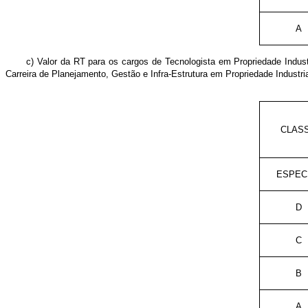
A
c) Valor da RT para os cargos de Tecnologista em Propriedade Industr
Carreira de Planejamento, Gestão e Infra-Estrutura em Propriedade Industri
CLAS
ESPEC
D
C
B
A