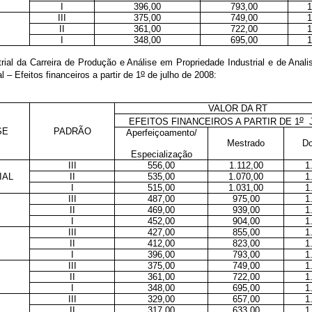
I
396,00
793,00
1
III
375,00
749,00
1
II
361,00
722,00
1
I
348,00
695,00
1
ial da Carreira de Produção e Análise em Propriedade Industrial e de Anali
o
al
– Efeitos financeiros a partir de 1
de julho de 2008
:
VALOR DA RT
o
EFEITOS FINANCEIROS A PARTIR DE 1
J
SE
PADRÃO
Aperfeiçoamento/
Mestrado
Do
Especialização
III
556,00
1.112,00
1
IAL
II
535,00
1.070,00
1
I
515,00
1.031,00
1
III
487,00
975,00
1
II
469,00
939,00
1
I
452,00
904,00
1
III
427,00
855,00
1
II
412,00
823,00
1
I
396,00
793,00
1
III
375,00
749,00
1
II
361,00
722,00
1
I
348,00
695,00
1
III
329,00
657,00
1
II
317,00
633,00
1