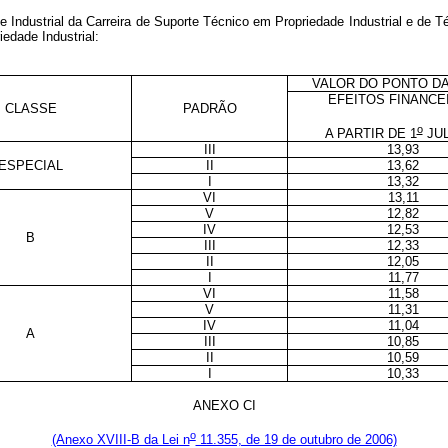
Industrial da Carreira de Suporte Técnico em Propriedade Industrial e de T
edade Industrial:
VALOR DO PONTO DA
EFEITOS FINANCE
CLASSE
PADRÃO
o
A PARTIR DE 1
JUL
III
13,93
ESPECIAL
II
13,62
I
13,32
VI
13,11
V
12,82
IV
12,53
B
III
12,33
II
12,05
I
11,77
VI
11,58
V
11,31
IV
11,04
A
III
10,85
II
10,59
I
10,33
ANEXO CI
o
(Anexo XVIII-B da Lei n
11.355, de 19 de outubro de 2006)