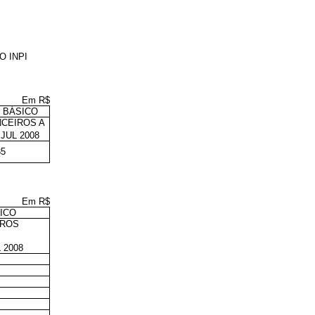
 INPI
Em R$
 BÁSICO
NCEIROS A
JUL 2008
35
Em R$
ICO
IROS
 2008