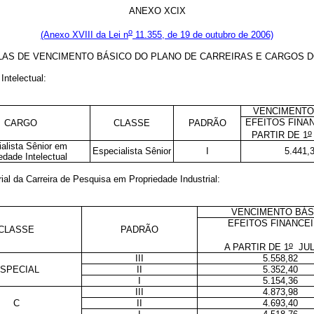
ANEXO XCIX
o
(Anexo XVIII da Lei n
11.355, de 19 de outubro de 2006)
LAS DE VENCIMENTO BÁSICO DO PLANO DE CARREIRAS E CARGOS DO
Intelectual:
VENCIMENTO
EFEITOS FINA
CARGO
CLASSE
PADRÃO
o
PARTIR DE 1
alista Sênior em
Especialista Sênior
I
5.441,
edade Intelectual
al da Carreira de Pesquisa em Propriedade Industrial:
VENCIMENTO BÁS
EFEITOS FINANCE
CLASSE
PADRÃO
o
A PARTIR DE 1
JUL
III
5.558,82
SPECIAL
II
5.352,40
I
5.154,36
III
4.873,98
C
II
4.693,40