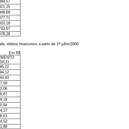
094,57
021,25
948,69
877,71
810,19
743,57
678,28
o
ade
, efeitos financeiros a partir de 1
julho/2008
:
Em R$
IMENTO
SICO
45,22
94,12
44,93
7,59
2,06
8,87
9,19
0,94
4,27
8,63
4,52
1,89