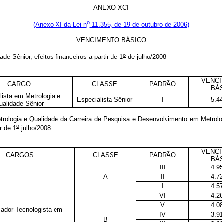
ANEXO XCI
o
(Anexo XI da Lei n
11.355, de 19 de outubro de 2006)
VENCIMENTO BÁSICO
o
dade Sênior
, efeitos financeiros a partir de 1
de julho/2008
VENC
CARGO
CLASSE
PADRÃO
BÁ
lista em Metrologia e
Especialista Sênior
I
5.4
ualidade Sênior
rologia e Qualidade da Carreira de Pesquisa e Desenvolvimento em Metrolo
o
ir de 1
julho/2008
VENC
CARGOS
CLASSE
PADRÃO
BÁ
III
4.9
A
II
4.7
I
4.5
VI
4.2
V
4.0
ador-Tecnologista em
IV
3.9
B