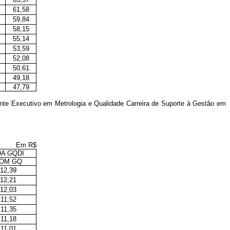
61,58
59,84
58,15
55,14
53,59
52,08
50,61
49,18
47,79
ente Executivo em Metrologia e Qualidade Carreira de Suporte à Gestão em
Em R$
A GQDI
OM GQ
12,39
12,21
12,03
11,52
11,35
11,18
11,01