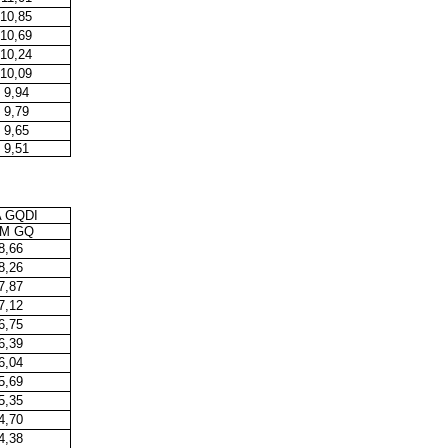
10,85
10,69
10,24
10,09
9,94
9,79
9,65
9,51
 GQDI
M GQ
8,66
8,26
7,87
7,12
6,75
6,39
6,04
5,69
5,35
4,70
4,38