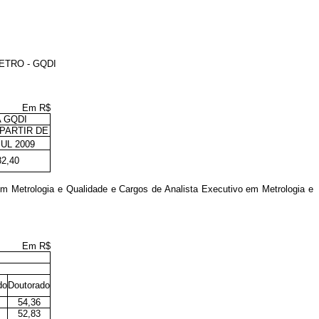
ETRO - GQDI
Em R$
 GQDI
PARTIR DE
UL 2009
82,40
m Metrologia e Qualidade e Cargos de Analista Executivo em Metrologia e
Em R$
do
Doutorado
54,36
52,83