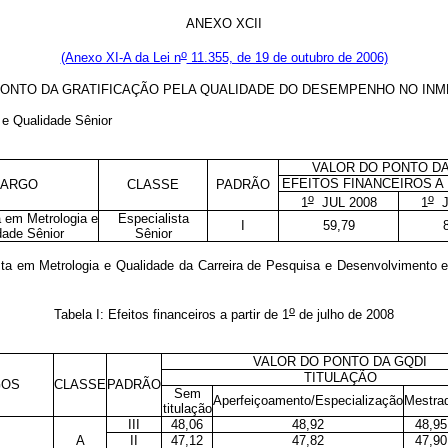
ANEXO XCII
o
(Anexo XI-A da Lei n
11.355, de 19 de outubro de 2006)
ONTO DA GRATIFICAÇÃO PELA QUALIDADE DO DESEMPENHO NO INM
 e Qualidade Sênior
VALOR DO PONTO DA
EFEITOS FINANCEIROS A 
ARGO
CLASSE
PADRÃO
o
o
1
JUL 2008
1
J
a em Metrologia e
Especialista
I
59,79
dade Sênior
Sênior
ta em Metrologia e Qualidade da Carreira de Pesquisa e Desenvolvimento e
o
Tabela I: Efeitos financeiros a partir de 1
de julho de 2008
VALOR DO PONTO DA GQDI
TITULAÇÃO
GOS
CLASSE
PADRÃO
Sem
Aperfeiçoamento/Especialização
Mestra
titulação
III
48,06
48,92
48,95
A
II
47,12
47,82
47,90