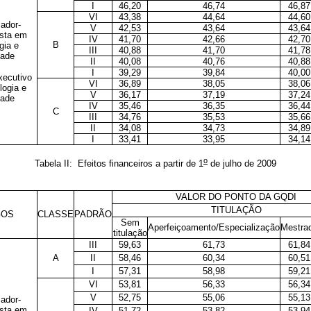
I
46,20
46,74
46,87
VI
43,38
44,64
44,60
ador-
V
42,53
43,64
43,64
ista em
IV
41,70
42,66
42,70
B
gia e
III
40,88
41,70
41,78
dade
II
40,08
40,76
40,88
I
39,29
39,84
40,00
xecutivo
VI
36,89
38,05
38,06
logia e
V
36,17
37,19
37,24
dade
IV
35,46
36,35
36,44
C
III
34,76
35,53
35,66
II
34,08
34,73
34,89
I
33,41
33,95
34,14
o
Tabela II: Efeitos financeiros a partir de 1
de julho de 2009
VALOR DO PONTO DA GQDI
TITULAÇÃO
GOS
CLASSE
PADRÃO
Sem
Aperfeiçoamento/Especialização
Mestra
titulação
III
59,63
61,73
61,84
A
II
58,46
60,34
60,51
I
57,31
58,98
59,21
VI
53,81
56,33
56,34
V
52,75
55,06
55,13
ador-
ista em
IV
51,72
53,82
53,94