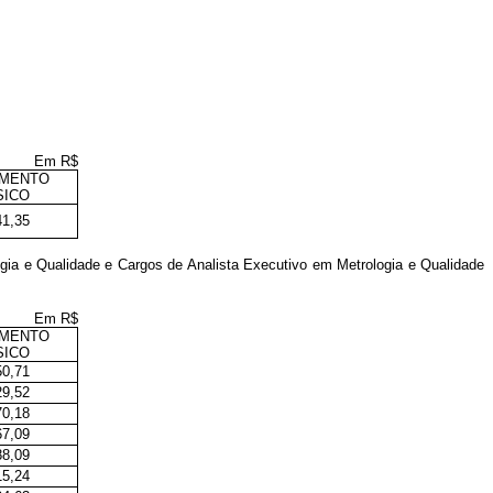
Em R$
IMENTO
SICO
41,35
gia e Qualidade e Cargos de Analista Executivo em Metrologia e Qualidade
Em R$
IMENTO
SICO
50,71
29,52
70,18
67,09
88,09
15,24