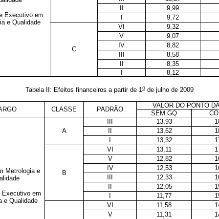
II
9,99
te Executivo em
I
9,72
ia e Qualidade
VI
9,32
V
9,07
IV
8,82
C
III
8,58
II
8,35
I
8,12
o
Tabela II: Efeitos financeiros a partir de 1
de julho de 2009
VALOR DO PONTO DA
ARGO
CLASSE
PADRÃO
SEM GQ
CO
III
13,93
1
A
II
13,62
1
I
13,32
1
VI
13,11
1
V
12,82
1
IV
12,53
1
m Metrologia e
B
III
12,33
1
alidade
II
12,05
1
e Executivo em
I
11,77
1
a e Qualidade
VI
11,58
1
V
11,31
1