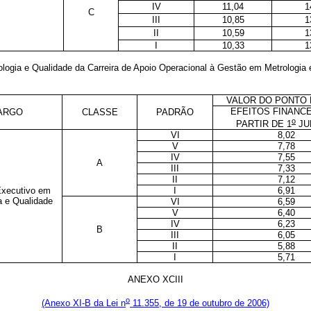
IV
11,04
1
C
III
10,85
1
II
10,59
1
I
10,33
1
ologia e Qualidade da Carreira de Apoio Operacional à Gestão em Metrologia 
VALOR DO PONTO 
EFEITOS FINANCE
ARGO
CLASSE
PADRÃO
o
PARTIR DE 1
JU
VI
8,02
V
7,78
IV
7,55
A
III
7,33
II
7,12
 Executivo em
I
6,91
a e Qualidade
VI
6,59
V
6,40
IV
6,23
B
III
6,05
II
5,88
I
5,71
ANEXO XCIII
o
(Anexo XI-B da Lei n
11.355, de 19 de outubro de 2006)