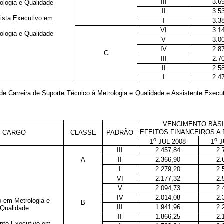
III
3.6
ologia e Qualidade
II
3.5
ista Executivo em
I
3.3
VI
3.1
ologia e Qualidade
V
3.0
IV
2.8
C
III
2.7
II
2.5
I
2.4
e Carreira de Suporte Técnico à Metrologia e Qualidade e Assistente Execu
VENCIMENTO BÁS
EFEITOS FINANCEIROS A 
CARGO
CLASSE
PADRÃO
o
o
1
JUL 2008
1
J
III
2.457,84
2.
A
II
2.366,90
2.
I
2.279,20
2.
VI
2.177,32
2.
V
2.094,73
2.
IV
2.014,08
2.
o em Metrologia e
B
III
1.941,96
2.
Qualidade
II
1.866,25
2.
nte Executivo em