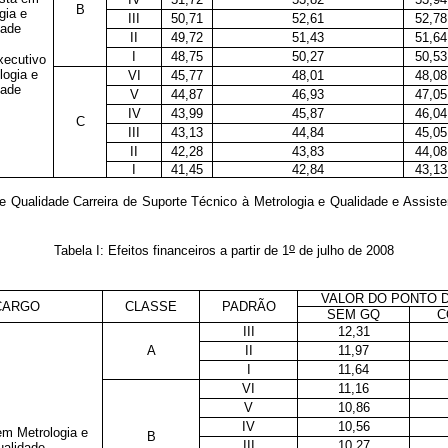
B
gia e
III
50,71
52,61
52,78
dade
II
49,72
51,43
51,64
I
48,75
50,27
50,53
xecutivo
logia e
VI
45,77
48,01
48,08
dade
V
44,87
46,93
47,05
IV
43,99
45,87
46,04
C
III
43,13
44,84
45,05
II
42,28
43,83
44,08
I
41,45
42,84
43,13
e Qualidade Carreira de Suporte Técnico à Metrologia e Qualidade e Assist
o
Tabela I: Efeitos financeiros a partir de 1
de julho de 2008
VALOR DO PONTO D
CARGO
CLASSE
PADRÃO
SEM GQ
C
III
12,31
A
II
11,97
I
11,64
VI
11,16
V
10,86
IV
10,56
em Metrologia e
B
III
10,27
alidade