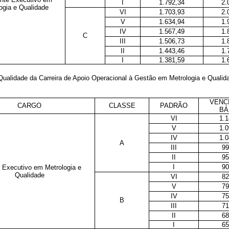
I
1.792,34
2.
ogia e Qualidade
VI
1.703,93
2.
V
1.634,94
1.
IV
1.567,49
1.
C
III
1.506,73
1.
II
1.443,46
1.
I
1.381,59
1.
Qualidade da Carreira de Apoio Operacional à Gestão em Metrologia e Qualid
VENC
CARGO
CLASSE
PADRÃO
BÁ
VI
1.1
V
1.0
IV
1.0
A
III
99
II
95
I
90
r Executivo em Metrologia e
Qualidade
VI
82
V
79
IV
75
B
III
71
II
68
I
65