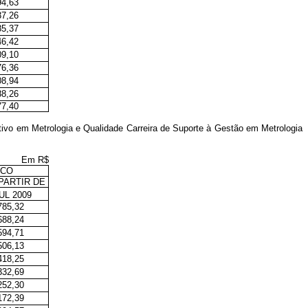
94,63
37,26
85,37
46,42
09,10
76,36
08,94
88,26
77,40
tivo em Metrologia e Qualidade Carreira de Suporte à Gestão em Metrologia
Em R$
ICO
PARTIR DE
UL 2009
785,32
688,24
594,71
506,13
418,25
332,69
252,30
172,39