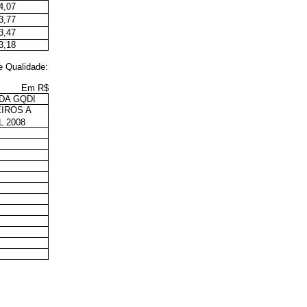
4,07
3,77
3,47
3,18
e Qualidade:
Em R$
DA GQDI
IROS A
L 2008