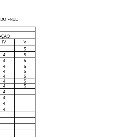
 DO FNDE
AÇÃO
IV
V
5
4
5
4
5
4
5
4
5
4
5
4
5
4
5
4
4
4
4