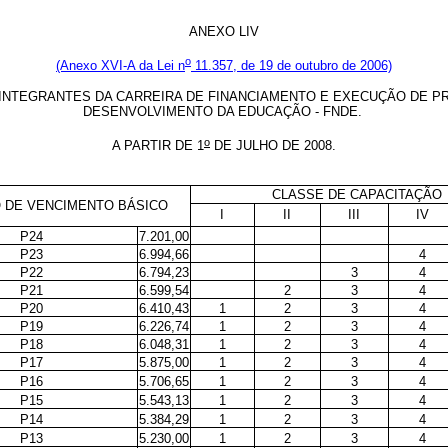
ANEXO LIV
o
(Anexo XVI-A da Lei n
11.357, de 19 de outubro de 2006)
INTEGRANTES DA CARREIRA DE FINANCIAMENTO E EXECUÇÃO DE P
DESENVOLVIMENTO DA EDUCAÇÃO - FNDE.
o
A PARTIR DE 1
DE JULHO DE 2008.
CLASSE DE CAPACITAÇÃO
 DE VENCIMENTO BÁSICO
I
II
III
IV
P24
7.201,00
P23
6.994,66
4
P22
6.794,23
3
4
P21
6.599,54
2
3
4
P20
6.410,43
1
2
3
4
P19
6.226,74
1
2
3
4
P18
6.048,31
1
2
3
4
P17
5.875,00
1
2
3
4
P16
5.706,65
1
2
3
4
P15
5.543,13
1
2
3
4
P14
5.384,29
1
2
3
4
P13
5.230,00
1
2
3
4