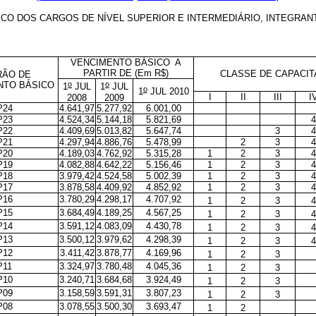
CO DOS CARGOS DE NÍVEL SUPERIOR E INTERMEDIÁRIO, INTEGRAN
VENCIMENTO BÁSICO A
PARTIR DE (Em R$)
CLASSE DE CAPACI
RÃO DE
o
o
NTO BÁSICO
1
JUL
1
JUL
o
1
JUL 2010
I
II
III
I
2008
2009
P24
4.641,97
5.277,92
6.001,00
P23
4.524,34
5.144,18
5.821,69
4
P22
4.409,69
5.013,82
5.647,74
3
4
P21
4.297,94
4.886,76
5.478,99
2
3
4
P20
4.189,03
4.762,92
5.315,28
1
2
3
4
P19
4.082,88
4.642,22
5.156,46
1
2
3
4
P18
3.979,42
4.524,58
5.002,39
1
2
3
4
P17
3.878,58
4.409,92
4.852,92
1
2
3
4
P16
3.780,29
4.298,17
4.707,92
1
2
3
4
P15
3.684,49
4.189,25
4.567,25
1
2
3
4
P14
3.591,12
4.083,09
4.430,78
1
2
3
4
P13
3.500,12
3.979,62
4.298,39
1
2
3
4
P12
3.411,42
3.878,77
4.169,96
1
2
3
P11
3.324,97
3.780,48
4.045,36
1
2
3
P10
3.240,71
3.684,68
3.924,49
1
2
3
P09
3.158,59
3.591,31
3.807,23
1
2
3
P08
3.078,55
3.500,30
3.693,47
1
2