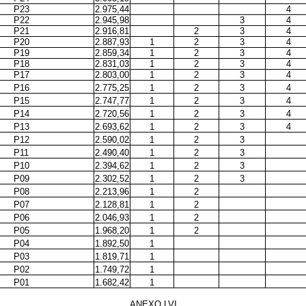
P23
2.975,44
4
P22
2.945,98
3
4
P21
2.916,81
2
3
4
P20
2.887,93
1
2
3
4
P19
2.859,34
1
2
3
4
P18
2.831,03
1
2
3
4
P17
2.803,00
1
2
3
4
P16
2.775,25
1
2
3
4
P15
2.747,77
1
2
3
4
P14
2.720,56
1
2
3
4
P13
2.693,62
1
2
3
4
P12
2.590,02
1
2
3
P11
2.490,40
1
2
3
P10
2.394,62
1
2
3
P09
2.302,52
1
2
3
P08
2.213,96
1
2
P07
2.128,81
1
2
P06
2.046,93
1
2
P05
1.968,20
1
2
P04
1.892,50
1
P03
1.819,71
1
P02
1.749,72
1
P01
1.682,42
1
ANEXO LVI