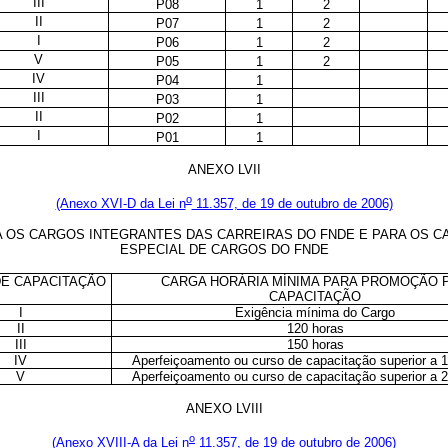
III
P08
1
2
II
P07
1
2
I
P06
1
2
V
P05
1
2
IV
P04
1
III
P03
1
II
P02
1
I
P01
1
ANEXO LVII
o
(Anexo XVI-D da Lei n
11.357, de 19 de outubro de 2006)
OS CARGOS INTEGRANTES DAS CARREIRAS DO FNDE E PARA OS CA
ESPECIAL DE CARGOS DO FNDE
DE CAPACITAÇÃO
CARGA HORÁRIA MÍNIMA PARA PROMOÇÃO 
CAPACITAÇÃO
I
Exigência mínima do Cargo
II
120 horas
III
150 horas
IV
Aperfeiçoamento ou curso de capacitação superior a 
V
Aperfeiçoamento ou curso de capacitação superior a 
ANEXO LVIII
o
(Anexo XVIII-A da Lei n
11.357, de 19 de outubro de 2006)