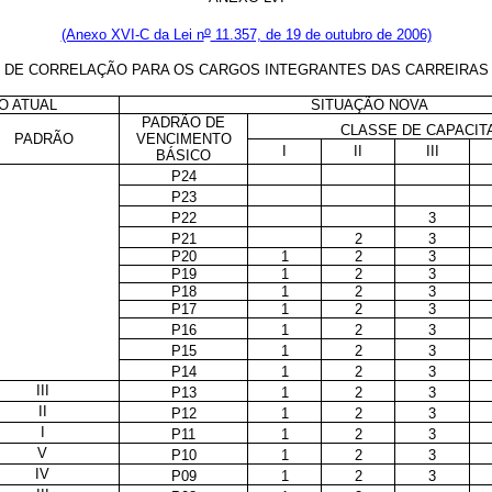
o
(Anexo XVI-C da Lei n
11.357, de 19 de outubro de 2006)
 DE CORRELAÇÃO PARA OS CARGOS INTEGRANTES DAS CARREIRAS
O ATUAL
SITUAÇÃO NOVA
PADRÃO DE
CLASSE DE CAPACIT
PADRÃO
VENCIMENTO
I
II
III
BÁSICO
P24
P23
P22
3
P21
2
3
P20
1
2
3
P19
1
2
3
P18
1
2
3
P17
1
2
3
P16
1
2
3
P15
1
2
3
P14
1
2
3
III
P13
1
2
3
II
P12
1
2
3
I
P11
1
2
3
V
P10
1
2
3
IV
P09
1
2
3