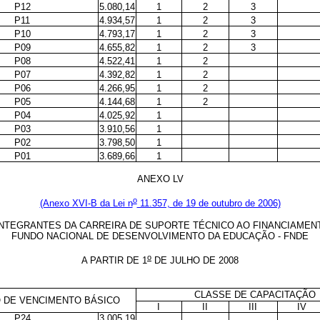
P12
5.080,14
1
2
3
P11
4.934,57
1
2
3
P10
4.793,17
1
2
3
P09
4.655,82
1
2
3
P08
4.522,41
1
2
P07
4.392,82
1
2
P06
4.266,95
1
2
P05
4.144,68
1
2
P04
4.025,92
1
P03
3.910,56
1
P02
3.798,50
1
P01
3.689,66
1
ANEXO LV
o
(Anexo XVI-B da Lei n
11.357, de 19 de outubro de 2006)
NTEGRANTES DA CARREIRA DE SUPORTE TÉCNICO AO FINANCIAME
FUNDO NACIONAL DE DESENVOLVIMENTO DA EDUCAÇÃO - FNDE
o
A PARTIR DE 1
DE JULHO DE 2008
CLASSE DE CAPACITAÇÃO
 DE VENCIMENTO BÁSICO
I
II
III
IV
P24
3.005,19