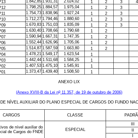
1.842,85
1.931,31
2.024,02
P13
1
2
3
4
1.798,25
1.884,57
1.975,04
P12
1
2
3
1.754,73
1.838,96
1.927,24
P11
1
2
3
1.712,27
1.794,46
1.880,60
P10
1
2
3
1.670,83
1.751,03
1.835,09
P09
1
2
3
1.630,40
1.708,66
1.790,68
P08
1
2
1.590,94
1.667,31
1.747,35
P07
1
2
1.552,44
1.626,96
1.705,06
P06
1
2
1.514,87
1.587,59
1.663,80
P05
1
2
1.478,21
1.549,17
1.623,54
P04
1
1.442,44
1.511,68
1.584,25
P03
1
1.407,53
1.475,10
1.545,91
P02
1
1.373,47
1.439,40
1.508,50
P01
1
ANEXO LIX
o
(Anexo XVIII-B da Lei n
11.357, de 19 de outubro de 2006)
E NÍVEL AUXILIAR DO PLANO ESPECIAL DE CARGOS DO FUNDO NA
CARGOS
CLASSE
PADR
III
ivos de nível auxiliar do
ESPECIAL
II
cial de Cargos do FNDE
I