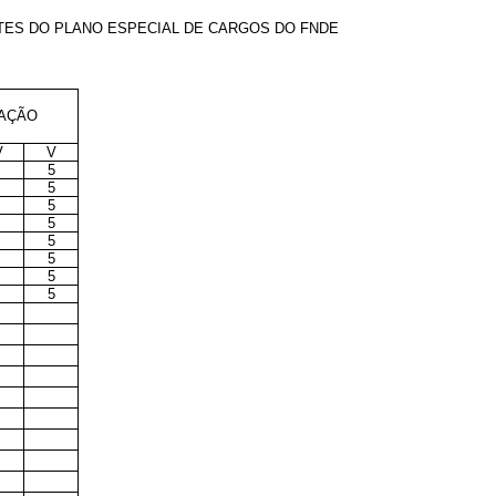
TES DO PLANO ESPECIAL DE CARGOS DO FNDE
TAÇÃO
V
V
5
5
5
5
5
5
5
5